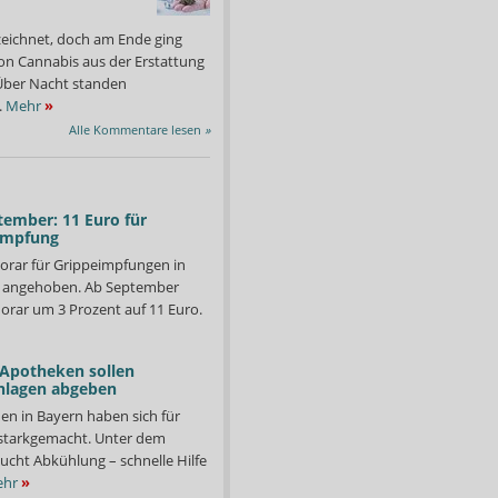
zeichnet, doch am Ende ging
on Cannabis aus der Erstattung
: Über Nacht standen
.
Mehr
»
Alle Kommentare lesen
»
tember: 11 Euro für
impfung
orar für Grippeimpfungen in
d angehoben. Ab September
orar um 3 Prozent auf 11 Euro.
 Apotheken sollen
nlagen abgeben
en in Bayern haben sich für
starkgemacht. Unter dem
ucht Abkühlung – schnelle Hilfe
hr
»