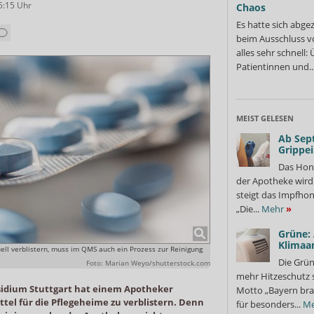
5:15
Uhr
Chaos
Es hatte sich abge
beim Ausschluss v
alles sehr schnell
Patientinnen und..
MEIST GELESEN
Ab Sep
Grippe
Das Hon
der Apotheke wir
steigt das Impfhon
„Die...
Mehr
»
Grüne:
Klimaa
ell verblistern, muss im QMS auch ein Prozess zur Reinigung
Die Grün
Foto: Marian Weyo/shutterstock.com
mehr Hitzeschutz 
sidium Stuttgart hat einem Apotheker
Motto „Bayern bra
ttel für die Pflegeheime zu verblistern. Denn
für besonders...
Me