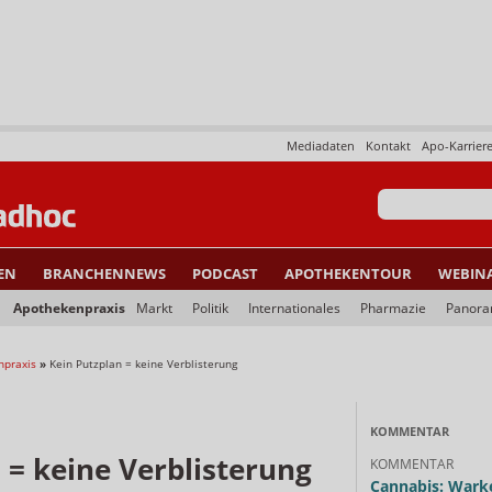
Mediadaten
Kontakt
Apo-Karrier
EN
BRANCHENNEWS
PODCAST
APOTHEKENTOUR
WEBIN
Apothekenpraxis
Markt
Politik
Internationales
Pharmazie
Panor
npraxis
»
Kein Putzplan = keine Verblisterung
KOMMENTAR
 = keine Verblisterung
KOMMENTAR
Cannabis: Warke