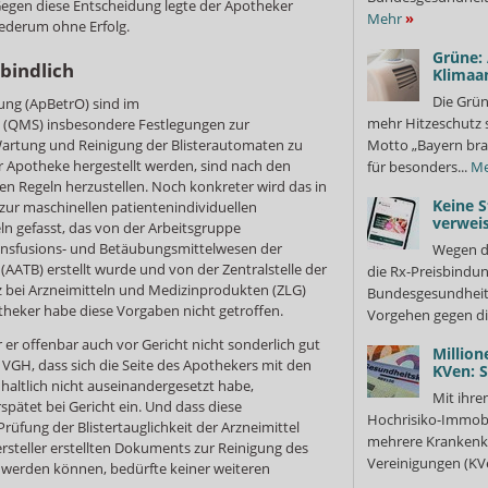
Gegen diese Entscheidung legte der Apotheker
Mehr
»
ederum ohne Erfolg.
Grüne:
bindlich
Klimaa
Die Grün
ng (ApBetrO) sind im
mehr Hitzeschutz 
(QMS) insbesondere Festlegungen zur
 Wartung und Reinigung der Blisterautomaten zu
Motto „Bayern bra
der Apotheke hergestellt werden, sind nach den
für besonders...
Me
 Regeln herzustellen. Noch konkreter wird das in
Keine S
ur maschinellen patientenindividuellen
verweis
ln gefasst, das von der Arbeitsgruppe
ransfusions- und Betäubungsmittelwesen der
Wegen d
ATB) erstellt wurde und von der Zentralstelle der
die Rx-Preisbindun
 bei Arzneimitteln und Medizinprodukten (ZLG)
Bundesgesundheits
heker habe diese Vorgaben nicht getroffen.
Vorgehen gegen di
er offenbar auch vor Gericht nicht sonderlich gut
Million
 VGH, dass sich die Seite des Apothekers mit den
KVen: 
haltlich nicht auseinandergesetzt habe,
Mit ihre
spätet bei Gericht ein. Und dass diese
Hochrisiko-Immobi
rüfung der Blistertauglichkeit der Arzneimittel
mehrere Krankenka
rsteller erstellten Dokuments zur Reinigung des
Vereinigungen (KVe
t werden können, bedürfte keiner weiteren