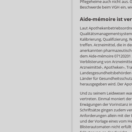
Pflegeheime auch nicht aus. 
Beschwerde beim VGH ein, wi
Aide-mémoire ist ver
Laut Apothekenbetriebsordnu
Qualitätsmanagementsystem 
Kalibrierung, Qualifizierung,
treffen. Arzneimittel, die in 
anerkannten pharmazeutischen
dem Aide-mémoire 07120201 z
Verblisterung von Arzneimitte
Arzneimittel-, Apotheken-, T
Landesgesundheitsbehörden (A
Länder für Gesundheitsschutz
herausgegeben wird. Der Apot
Und zu seinem Leidwesen war 
vertreten. Einmal moniert der
Erwägungen der Vorinstanz in
Schriftsätze gingen zudem ver
Anforderungen allein mit der P
und der Vorlage eines vom He
Blisterautomaten nicht erfüll