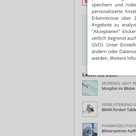
Blister
Urteile
speichern und /oder
personalisierte Anz
Erkenntnisse über 
Angebote zu analys
"Akzeptieren" klicke
Das Wichtigste des
zeitlich begrenzt auc
E-MAIL ADRESSE
GVO). Unter Einstel
ändern oder Datenver
werden. Weitere Info
Hinweis
Lesen Sie auch
SEVREDOL GEHT 
Morphin im Bliste
VERBLISTERUNG 
BMWi fördert Tabl
PHARMAZEUTISCH
Blisterzentren ho