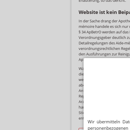
Erläuterung, so das Gericht.
Website ist kein Beip
In der Sache drang der Apoth
mémoire handele es sich nur 
§ 34 ApBetrO werden auf da
Verordnungsgeber deutlich zu
Detailregelungen des Aide-mé
verordnungsrechtlichen Regel
den Ausführungen zur Reinigu
Apotheker selbst zwingend z
Was die Packungsbeilagen der 
diese bei der erstmaligen Ver
werden sowie jedes Mal nach 
aber nur auf die Website „bei
Anforderungen der ApBetrO ni
Regierungspräsidium zu. Den
Arzneimittelinformationen tra
handele sich aber eben nicht
Stichprobenartige Überprüfu
entweder überhaupt nicht, un
Wir übermitteln Dat
personenbezogenen 