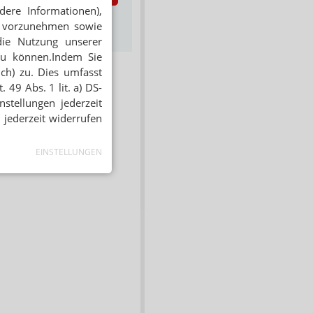
dere Informationen),
s zum Newsletter &
en vorzunehmen sowie
Datenschutz
die Nutzung unserer
zu können.Indem Sie
ich) zu. Dies umfasst
 49 Abs. 1 lit. a) DS-
stellungen jederzeit
 jederzeit widerrufen
EINSTELLUNGEN