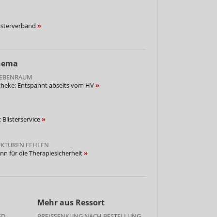
listerverband
Thema
NEBENRAUM
otheke: Entspannt abseits vom HV
Blisterservice
KTUREN FEHLEN
inn für die Therapiesicherheit
Mehr aus Ressort
ED
PREISSENKUNG NACH BESTELLUNG