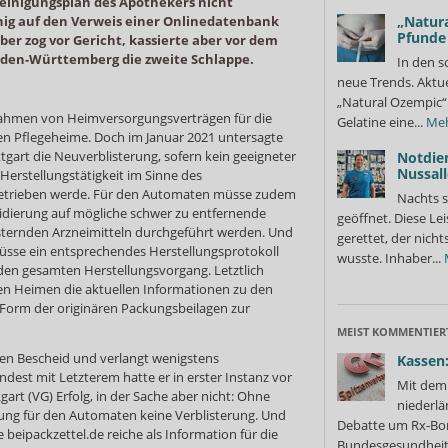
Reinigungsplan des Apothekers nicht
ig auf den Verweis einer Onlinedatenbank
„Natura
Pfunde
ber zog vor Gericht, kassierte aber vor dem
den-Württemberg die zweite Schlappe.
In den s
neue Trends. Aktue
„Natural Ozempic“ 
 Rahmen von Heimversorgungsverträgen für die
Gelatine eine...
Me
en Pflegeheime. Doch im Januar 2021 untersagte
gart die Neuverblisterung, sofern kein geeigneter
Notdie
Nussall
 Herstellungstätigkeit im Sinne des
betrieben werde. Für den Automaten müsse zudem
Nachts s
lidierung auf mögliche schwer zu entfernende
geöffnet. Diese Le
sternden Arzneimitteln durchgeführt werden. Und
gerettet, der nicht
 müsse ein entsprechendes Herstellungsprotokoll
wusste. Inhaber...
r den gesamten Herstellungsvorgang. Letztlich
en Heimen die aktuellen Informationen zu den
n Form der originären Packungsbeilagen zur
MEIST KOMMENTIER
en Bescheid und verlangt wenigstens
Kassen:
est mit Letzterem hatte er in erster Instanz vor
Mit dem 
art (VG) Erfolg, in der Sache aber nicht: Ohne
niederlä
rung für den Automaten keine Verblisterung. Und
Debatte um Rx-Bon
beipackzettel.de reiche als Information für die
Bundesgesundheits