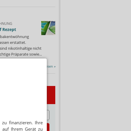
HNUNG
f Rezept
 Tabakentwöhnung
ssen erstattet.
ind nikotinhaltige nicht
chtige Präparate sowie...
Alle Porträts lesen
»
wsletter
E
zu finanzieren. Ihre
zt abonnieren
 auf Ihrem Gerät zu