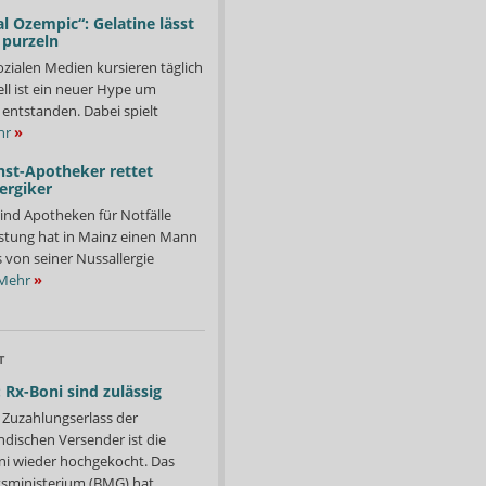
l Ozempic“: Gelatine lässt
 purzeln
ozialen Medien kursieren täglich
ll ist ein neuer Hype um
entstanden. Dabei spielt
hr
»
nst-Apotheker rettet
ergiker
ind Apotheken für Notfälle
istung hat in Mainz einen Mann
s von seiner Nussallergie
Mehr
»
T
 Rx-Boni sind zulässig
Zuzahlungserlass der
ndischen Versender ist die
i wieder hochgekocht. Das
ministerium (BMG) hat...