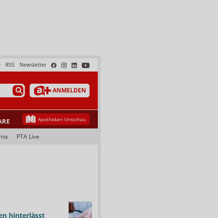
e
RSS
Newsletter
ANMELDEN
Apotheken Umschau
ARE
ama
PTA Live
n hinterlässt