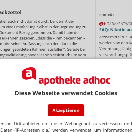
ackzettel
PORTRÄT
eker auch nicht damit durch, bei dem Aide-
TABAKENTWÖ
um eine Empfehlung. Selbst in der Begründung zu
FAQ: Nikotin au
s Dokument Bezug genommen. Damit habe der
Arzneimittel zur
 erkennen gegeben, „dass die – ihm bekannten –
werden von den Ka
moire seiner Auffassung nach den durch die
Verordnungsfähig s
ungen gebildeten Rahmen ausfüllen“. Gerade bei
verschreibungspfli
ngsvalidierung handel es sich ersichtlich um vom
u beachtende Vorgaben
Mehr
»
verblisterten Arzneimittel betrifft, so müssen
ordnung des Arzneimittels im Original beigelegt
einer Änderung des Inhalts. Der Apotheker hatte
packzettel.de“ verwiesen. Damit seien die
Diese Webseite verwendet Cookies
cht erfüllt, stimmte das Gericht dem
Ne
n die dort vorgehaltene Datenbank würden zwar
nsparent und laienverständlich dargestellt, es
 um die Packungsbeilage im Sinne des AMG.
Akzeptieren
E-MAIL ADRESS
ngen hätten zudem gezeigt, dass Informationen
vollständig oder falsch wiedergegeben würden.
en an Drittanbieter um unser Webangebot zu verbessern und 
Jet
Daten (IP-Adressen o.ä.) werden verwendet, um Informationen