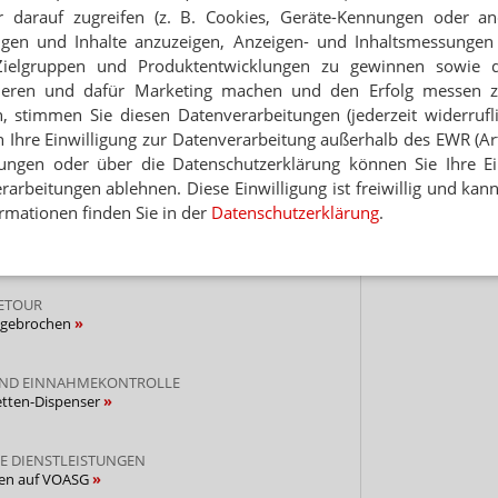
 darauf zugreifen (z. B. Cookies, Geräte-Kennungen oder an
Hinwei
eigen und Inhalte anzuzeigen, Anzeigen- und Inhaltsmessung
Zielgruppen und Produktentwicklungen zu gewinnen sowie 
NEWSLETTER
ieren und dafür Marketing machen und den Erfolg messen 
n, stimmen Sie diesen Datenverarbeitungen (jederzeit widerrufl
 Tages direkt in Ihr Postfach. Kostenlos!
h Ihre Einwilligung zur Datenverarbeitung außerhalb des EWR (Art.
lungen oder über die Datenschutzerklärung können Sie Ihre Ein
Jetzt
arbeitungen ablehnen. Diese Einwilligung ist freiwillig und kann
abonnieren
rmationen finden Sie in der
Datenschutzerklärung
.
 zum Newsletter & Datenschutz
RETOUR
r gebrochen
UND EINNAHMEKONTROLLE
etten-Dispenser
E DIENSTLEISTUNGEN
ffen auf VOASG