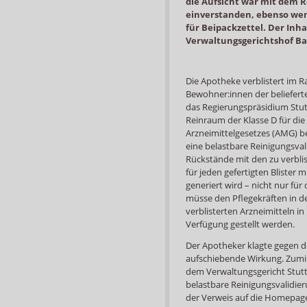
die Aufsicht war mit dem 
einverstanden, ebenso wen
für Beipackzettel. Der Inha
Verwaltungsgerichtshof Ba
Die Apotheke verblistert im
Bewohner:innen der beliefert
das Regierungspräsidium Stutt
Reinraum der Klasse D für die
Arzneimittelgesetzes (AMG) 
eine belastbare Reinigungsva
Rückstände mit den zu verbli
für jeden gefertigten Blister
generiert wird – nicht nur fü
müsse den Pflegekräften in d
verblisterten Arzneimitteln i
Verfügung gestellt werden.
Der Apotheker klagte gegen d
aufschiebende Wirkung. Zumind
dem Verwaltungsgericht Stuttg
belastbare Reinigungsvalidie
der Verweis auf die Homepage 