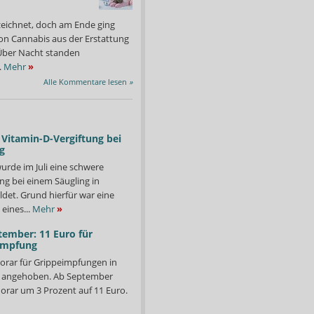
zeichnet, doch am Ende ging
on Cannabis aus der Erstattung
: Über Nacht standen
.
Mehr
»
Alle Kommentare lesen
»
Vitamin-D-Vergiftung bei
g
urde im Juli eine schwere
ng bei einem Säugling in
det. Grund hierfür war eine
eines...
Mehr
»
tember: 11 Euro für
impfung
orar für Grippeimpfungen in
häftsführer der AKWL, sieht die wohnortnahe und flächendeckende
Der Letzte macht das Lic
d angehoben. Ab September
e Politik nicht handelt.
Foto: AKWL
orar um 3 Prozent auf 11 Euro.