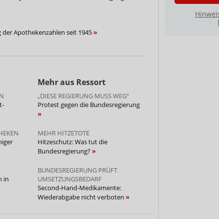
Hinwei
g der Apothekenzahlen seit 1945
Mehr aus Ressort
EN
„DIESE REGIERUNG MUSS WEG“
t-
Protest gegen die Bundesregierung
THEKEN
MEHR HITZETOTE
niger
Hitzeschutz: Was tut die
Bundesregierung?
BUNDESREGIERUNG PRÜFT
 in
UMSETZUNGSBEDARF
Second-Hand-Medikamente:
Wiederabgabe nicht verboten