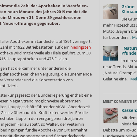
e nimmt die Zahl der Apotheken in Westfalen-
Grüne:
Klimaa
rsten neun Monate des Jahres 2019 meldet die
in Minus von 31: Denn 39 geschlossenen
Die Grün
t Neueröffnungen gegenüber.
mehr Hitzeschutz 
Motto „Bayern bra
für besonders...
Me
 aller Apotheken im Landesteil auf 1891 verringert.
 Zahl mit 1922 Betriebsstätten auf dem
niedrigsten
„Natura
potheke wird mittlerweile als Filiale geführt. Zum 30.
Pfunde
416 Hauptapotheken und 475 Filialen.
In den s
neue Trends. Aktue
ungen hat die Kammer unter anderen die
„Natural Ozempic“ 
 der apothekerlichen Vergütung, die zunehmende
Gelatine eine...
Me
he Versender und die Konzentration von
ntifiziert.
tärkungsgesetz der Bundesregierung enthält eine
iesen Negativtrend möglichweise abbremsen
MEIST KOMMENTIER
lter, Hauptgeschäftsführer der AKWL. Aber derzeit
Kassen:
 Gesetz überhaupt in Kraft treten werde: „Für die
Mit dem 
Westfalen-Lippe in den vergangenen drei Jahren
niederlä
 jedem Fall zu spät“, so Walter, der weiterhin
nbedingungen für die Apotheke vor Ort anmahnt.
Debatte um Rx-Bon
dann gerät die wohnortnahe und flächendeckende
Bundesgesundheits