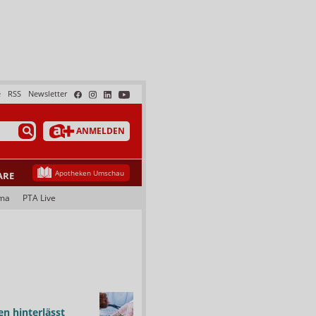
e
RSS
Newsletter
ANMELDEN
Apotheken Umschau
ARE
ma
PTA Live
n hinterlässt