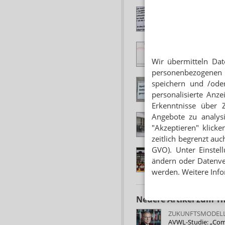
APOTHEKENZAHL
2018: Jeden Tag ga
ERSTMALS WENIGE
Zehn Jahre Apoth
Wir übermitteln Dat
personenbezogenen 
APOTHEKENZAHL
speichern und /oder
Erstmals weniger a
personalisierte Anz
Erkenntnisse über 
Angebote zu analys
SCHLIESSUNGEN I
Minus 49: Tiefster 
"Akzeptieren" klicke
zeitlich begrenzt auc
GVO). Unter Einstel
SCHLIESSUNGEN 2
Galerie der vers
ändern oder Datenver
werden. Weitere Info
Neuere Artikel zum 
ZUKUNFTSMODELL
AVWL-Studie: „Com