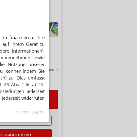
HNUNG
f Rezept
zu finanzieren. Ihre
 Tabakentwöhnung
 auf Ihrem Gerät zu
ssen erstattet.
ind nikotinhaltige nicht
dere Informationen),
chtige Präparate sowie...
en vorzunehmen sowie
die Nutzung unserer
Alle Porträts lesen
»
zu können.Indem Sie
ich) zu. Dies umfasst
 49 Abs. 1 lit. a) DS-
stellungen jederzeit
 jederzeit widerrufen
wsletter
EINSTELLUNGEN
E
zt abonnieren