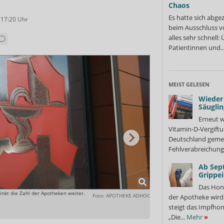
Chaos
Es hatte sich abge
 17:20
Uhr
beim Ausschluss v
alles sehr schnell
Patientinnen und..
MEIST GELESEN
Wieder 
Säuglin
Erneut w
Vitamin-D-Vergiftu
Deutschland gemel
Fehlverabreichung 
Ab Sep
Grippe
Das Hon
inkt die Zahl der Apotheken weiter.
Dr. Andreas Walter, Hauptgesc
Foto: APOTHEKE ADHOC
der Apotheke wir
Versorgung in Gefahr, sofern di
steigt das Impfhon
„Die...
Mehr
»