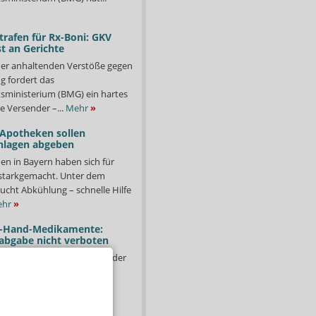
trafen für Rx-Boni: GKV
t an Gerichte
er anhaltenden Verstöße gegen
g fordert das
ministerium (BMG) ein hartes
e Versender –...
Mehr
»
 Apotheken sollen
nlagen abgeben
en in Bayern haben sich für
starkgemacht. Unter dem
ucht Abkühlung – schnelle Hilfe
hr
»
-Hand-Medikamente:
abgabe nicht verboten
te Arzneimittel werden in der
il aber nicht angebrochene
fgrund von Tod,
,...
Mehr
»