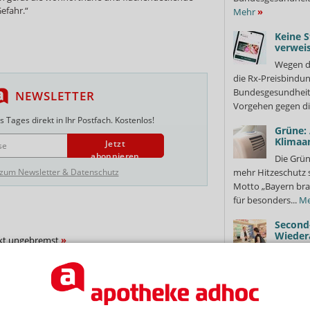
efahr.“
Mehr
»
Keine S
verweis
Wegen d
die Rx-Preisbindun
Bundesgesundheits
NEWSLETTER
Vorgehen gegen di
 Tages direkt in Ihr Postfach. Kostenlos!
Grüne:
Klimaa
Jetzt
abonnieren
Die Grün
 zum Newsletter & Datenschutz
mehr Hitzeschutz 
Motto „Bayern bra
für besonders...
Me
Second
Wieder
nkt ungebremst
Ungenutz
Regel entsorgt. We
EN
Packungen, die au
alverbünden
Therapieumstellung