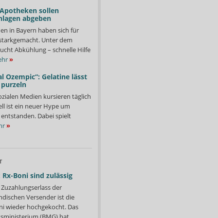
 Apotheken sollen
nlagen abgeben
en in Bayern haben sich für
starkgemacht. Unter dem
ucht Abkühlung – schnelle Hilfe
hr
»
l Ozempic“: Gelatine lässt
 purzeln
ozialen Medien kursieren täglich
ll ist ein neuer Hype um
entstanden. Dabei spielt
hr
»
T
 Rx-Boni sind zulässig
Zuzahlungserlass der
ndischen Versender ist die
i wieder hochgekocht. Das
ministerium (BMG) hat...