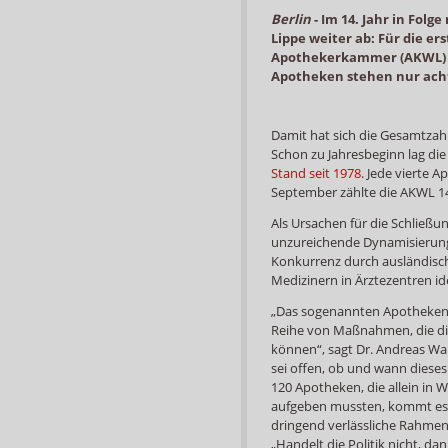
Berlin
-
Im 14. Jahr in Folg
Lippe weiter ab: Für die e
Apothekerkammer (AKWL) e
Apotheken stehen nur ach
Damit hat sich die Gesamtzahl
Schon zu Jahresbeginn lag die
Stand seit 1978
. Jede vierte A
September zählte die AKWL 1
Als Ursachen für die Schließ
unzureichende Dynamisierung
Konkurrenz durch ausländisc
Medizinern in Ärztezentren ide
„Das sogenannten Apothekens
Reihe von Maßnahmen, die d
können“, sagt Dr. Andreas Wa
sei offen, ob und wann dieses
120 Apotheken, die allein in 
aufgeben mussten, kommt es in
dringend verlässliche Rahme
„Handelt die Politik nicht, 