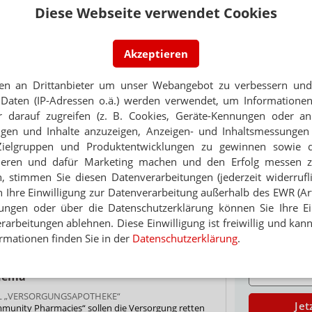
Diese Webseite verwendet Cookies
EN
b ein Inhaber auf
PORTRÄT
Akzeptieren
TABAKENTWÖ
R ALS 19.500 APOTHEKEN
FAQ: Nikotin au
ekensterben
en an Drittanbieter um unser Webangebot zu verbessern und 
Arzneimittel zur
Daten (IP-Adressen o.ä.) werden verwendet, um Informationen
werden von den Ka
EN
Verordnungsfähig s
 darauf zugreifen (z. B. Cookies, Geräte-Kennungen oder an
ls 15.000 Inhaber
verschreibungspfli
eigen und Inhalte anzuzeigen, Anzeigen- und Inhaltsmessung
Mehr
»
Zielgruppen und Produktentwicklungen zu gewinnen sowie 
ieren und dafür Marketing machen und den Erfolg messen 
N WESTFALEN-LIPPE
Stand seit 1978
n, stimmen Sie diesen Datenverarbeitungen (jederzeit widerrufl
h Ihre Einwilligung zur Datenverarbeitung außerhalb des EWR (Art.
lungen oder über die Datenschutzerklärung können Sie Ihre Ein
018
chwundenen Apotheken
arbeitungen ablehnen. Diese Einwilligung ist freiwillig und kann
Ne
rmationen finden Sie in der
Datenschutzerklärung
.
E-MAIL ADRESS
Thema
 „VERSORGUNGSAPOTHEKE“
Jet
munity Pharmacies“ sollen die Versorgung retten