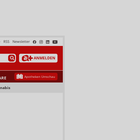
e
RSS
Newsletter
ANMELDEN
Apotheken Umschau
ARE
nnabis