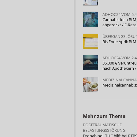
ADHOC24 VOM 5.4
Cannabis kein BtM
abgezockt / E-Rez
ÜBERGANGSLÖSU
Bis Ende April: Bt
ADHOC24 VOM 2.4
36.000 € veruntreut
nach Apothekern /
MEDIZINALCANNA
Medizinalcannabis:
Mehr zum Thema
POSTTRAUMATISCHE
BELASTUNGSSTÖRUNG
Dronabinol: THC hilft bei PTB