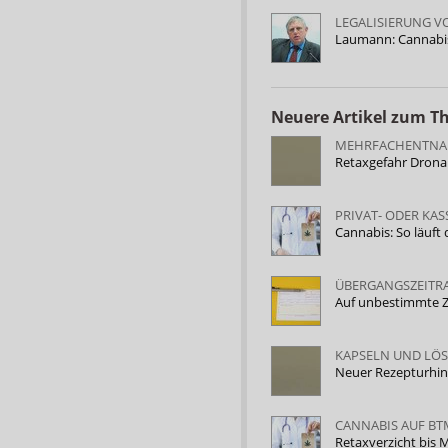
LEGALISIERUNG V
Laumann: Cannabis-
Neuere Artikel zum 
MEHRFACHENTNAH
Retaxgefahr Drona
PRIVAT- ODER KA
Cannabis: So läuft
ÜBERGANGSZEITR
Auf unbestimmte Z
KAPSELN UND LÖ
Neuer Rezepturhin
CANNABIS AUF BT
Retaxverzicht bis 