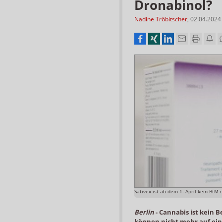
Dronabinol?
Nadine Tröbitscher
,
02.04.2024
Sativex ist ab dem 1. April kein BtM
Berlin
-
Cannabis ist kein 
können nicht mehr auf ei