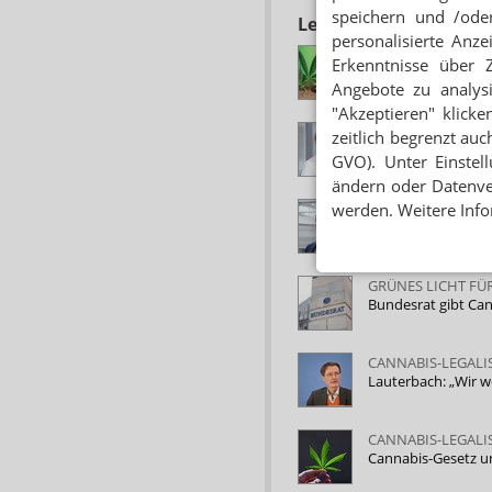
speichern und /oder
Lesen Sie auch
personalisierte Anz
„70 PROZENT UNS
Erkenntnisse über 
Cannabis-Freigabe:
Angebote zu analys
"Akzeptieren" klicke
CANNABIS-LEGALI
zeitlich begrenzt auc
VCA: Weniger Bürok
GVO). Unter Einstel
ändern oder Datenver
NOTBREMSE ZIEH
werden. Weitere Info
Union: Steinmeier 
GRÜNES LICHT FÜ
Bundesrat gibt Can
CANNABIS-LEGALI
Lauterbach: „Wir 
CANNABIS-LEGALI
Cannabis-Gesetz un