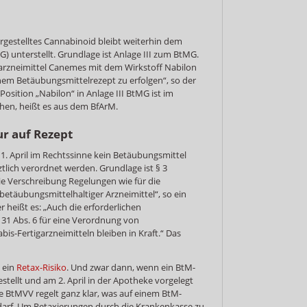
ergestelltes Cannabinoid bleibt weiterhin dem
 unterstellt. Grundlage ist Anlage III zum BtMG.
garzneimittel Canemes mit dem Wirkstoff Nabilon
nem Betäubungsmittelrezept zu erfolgen“, so der
Position „Nabilon“ in Anlage III BtMG ist im
hen, heißt es aus dem BfArM.
r auf Rezept
1. April im Rechtssinne kein Betäubungsmittel
tlich verordnet werden. Grundlage ist § 3
ie Verschreibung Regelungen wie für die
betäubungsmittelhaltiger Arzneimittel“, so ein
heißt es: „Auch die erforderlichen
31 Abs. 6 für eine Verordnung von
is-Fertigarzneimitteln bleiben in Kraft.“ Das
 ein
Retax-Risiko
. Und zwar dann, wenn ein BtM-
stellt und am 2. April in der Apotheke vorgelegt
Die BtMVV regelt ganz klar, was auf einem BtM-
darf. Um Retaxierungen durch die Krankenkasse zu