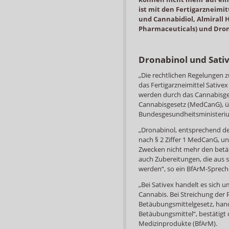
ist mit den Fertigarzneimi
und Cannabidiol, Almirall
Pharmaceuticals) und Dron
Dronabinol und Sati
„Die rechtlichen Regelungen 
das Fertigarzneimittel Sative
werden durch das Cannabisgese
Cannabisgesetz (MedCanG), üb
Bundesgesundheitsministeri
„Dronabinol, entsprechend de
nach § 2 Ziffer 1 MedCanG, u
Zwecken nicht mehr den betäu
auch Zubereitungen, die aus 
werden“, so ein BfArM-Sprech
„Bei Sativex handelt es sich 
Cannabis. Bei Streichung der
Betäubungsmittelgesetz, hande
Betäubungsmittel“, bestätigt 
Medizinprodukte (BfArM).