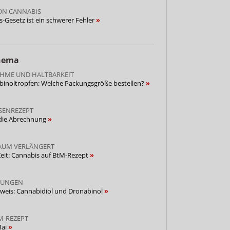
ON CANNABIS
Gesetz ist ein schwerer Fehler
Thema
ME UND HALTBARKEIT
binoltropfen: Welche Packungsgröße bestellen?
SSENREZEPT
 die Abrechnung
AUM VERLÄNGERT
eit: Cannabis auf BtM-Rezept
SUNGEN
weis: Cannabidiol und Dronabinol
M-REZEPT
Mai