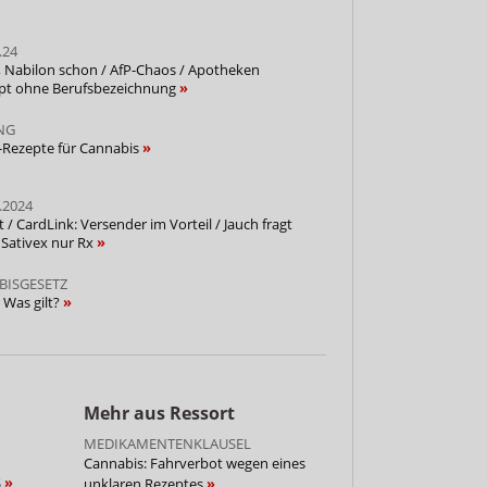
.24
, Nabilon schon / AfP-Chaos / Apotheken
ept ohne Berufsbezeichnung
NG
M-Rezepte für Cannabis
.2024
 / CardLink: Versender im Vorteil / Jauch fragt
 Sativex nur Rx
BISGESETZ
 Was gilt?
Mehr aus Ressort
MEDIKAMENTENKLAUSEL
Cannabis: Fahrverbot wegen eines
S
unklaren Rezeptes