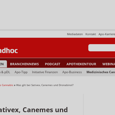
Mediadaten
Kontakt
Apo-Karrier
EN
BRANCHENNEWS
PODCAST
APOTHEKENTOUR
WEBIN
n & pDL
Apo-Tipp
Initiative Finanzen
Apo-Business
Medizinisches Ca
s Cannabis
»
Was gilt bei Sativex, Canemes und Dronabinol?
Sativex, Canemes und