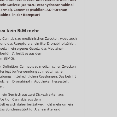
tteln Sativex (Delta-9-Tetrahydrocannabinol
 Hermal), Canemes (Nabilon, AOP Orphan
abinol in der Rezeptur?
vex kein BtM mehr
zu Cannabis zu medizinischen Zwecken, wozu auch
x und das Rezepturarzneimittel Dronabinol zählen,
tz in ein eigenes Gesetz, das Medizinal-
erführt“, heißt es aus dem
um (BMG).
r Definition ‚Cannabis zu medizinischen Zwecken‘
nterliegt bei Verwendung zu medizinischen
bungsmittelrechtlichen Regelungen. Das betrifft
solchem Dronabinol in Apotheken hergestellt
er.
um ein Gemisch aus zwei Dickextrakten aus
 Position Cannabis aus dem
lt es sich daher bei Sativex nicht mehr um ein
das Bundesinstitut für Arzneimittel und