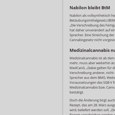
Nabilon bleibt BtM
Nabilon als vollsynthetisch h
Betäubungsmittelgesetz (BtMG)
„Die Verschreibung des Ferti
hat daher unverändert auf ei
Sprecher. Eine Streichung der 
Cannabisgesetz nicht vorgese
Medizinalcannabis nu
Medizinalcannabis ist ab dem 
mehr, muss aber weiterhin ärz
MedCanG. „Dabei gelten für d
Verschreibung anderer, nicht-
Sprecher aus dem BMG. Weiter 
Voraussetzungen des SGB V § 
Medizinalcannabis bzw. Cannab
bestätigt.
Doch die Änderung birgt auch
Rezept, das am 28. März ausge
wird, beliefert werden soll. „
Rezept verschrieben werden 