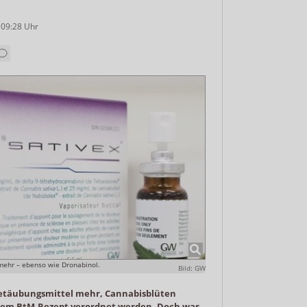
 09:28
Uhr
 mehr – ebenso wie Dronabinol.
Bild: GW
Betäubungsmittel mehr, Cannabisblüten
nem BtM-Rezept verordnet werden. Doch was