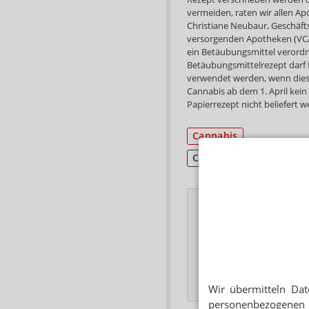
vermeiden, raten wir allen Ap
Christiane Neubaur, Geschäft
versorgenden Apotheken (VC
ein Betäubungsmittel verordnet
Betäubungsmittelrezept darf 
verwendet werden, wenn dies 
Cannabis ab dem 1. April kei
Papierrezept nicht beliefert w
Cannabis
Cannabis-Legalisierung
Das Wichtigste des
E-MAIL ADRESSE
Hinweis
Wir übermitteln Dat
personenbezogenen 