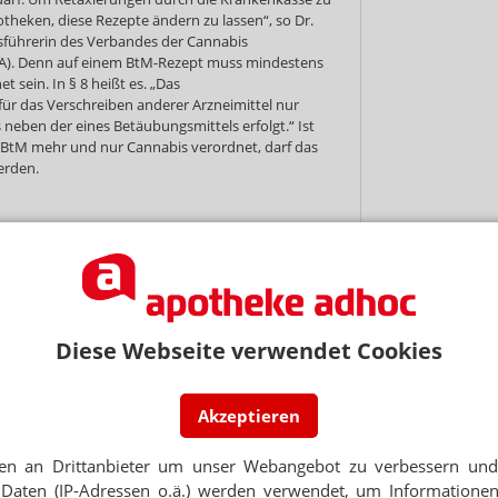
otheken, diese Rezepte ändern zu lassen“, so Dr.
sführerin des Verbandes der Cannabis
A). Denn auf einem BtM-Rezept muss mindestens
 sein. In § 8 heißt es. „Das
für das Verschreiben anderer Arzneimittel nur
neben der eines Betäubungsmittels erfolgt.“ Ist
n BtM mehr und nur Cannabis verordnet, darf das
erden.
NEWSLETTER
Diese Webseite verwendet Cookies
 Tages direkt in Ihr Postfach. Kostenlos!
Akzeptieren
Jetzt
abonnieren
 zum Newsletter & Datenschutz
en an Drittanbieter um unser Webangebot zu verbessern und 
Daten (IP-Adressen o.ä.) werden verwendet, um Informationen