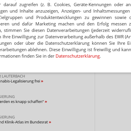
 darauf zugreifen (z. B. Cookies, Geräte-Kennungen oder an
eigen und Inhalte anzuzeigen, Anzeigen- und Inhaltsmessung
ERER PATIENTEN PROFITIEREN“
Zielgruppen und Produktentwicklungen zu gewinnen sowie 
 Apotheker hofft auf Ärzte
ieren und dafür Marketing machen und den Erfolg messen 
n, stimmen Sie diesen Datenverarbeitungen (jederzeit widerrufl
SIERUNG
h Ihre Einwilligung zur Datenverarbeitung außerhalb des EWR (Art.
ratie, dafür Retax-Risiko
lungen oder über die Datenschutzerklärung können Sie Ihre Ein
arbeitungen ablehnen. Diese Einwilligung ist freiwillig und kann
EN
rmationen finden Sie in der
Datenschutzerklärung
.
soll Cannabis-Gesetz nicht unterzeichnen
R LAUTERBACH
nabis-Legalisierung frei
SIERUNG
werden es knapp schaffen“
SIERUNG
d Klinik-Atlas im Bundesrat