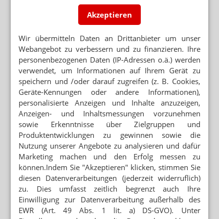
und informiert fühlen, wenn sie nach alternativen
Akzeptieren
Wegen zur Behandlung ihrer Schmerzen suchen“, so
Delaney. Es müsse das Ziel sein, Menschen zu helfen,
fundierte Entscheidungen zu treffen und geeignete
Wir übermitteln Daten an Drittanbieter um unser
Produkte zu finden.
Webangebot zu verbessern und zu finanzieren. Ihre
personenbezogenen Daten (IP-Adressen o.ä.) werden
verwendet, um Informationen auf Ihrem Gerät zu
Cannabis
speichern und /oder darauf zugreifen (z. B. Cookies,
Geräte-Kennungen oder andere Informationen),
personalisierte Anzeigen und Inhalte anzuzeigen,
NEWSLETTER
Anzeigen- und Inhaltsmessungen vorzunehmen
sowie Erkenntnisse über Zielgruppen und
Das Wichtigste des Tages direkt in
Produktentwicklungen zu gewinnen sowie die
Ihr Postfach. Kostenlos!
Nutzung unserer Angebote zu analysieren und dafür
E-MAIL ADRESSE
Marketing machen und den Erfolg messen zu
können.Indem Sie "Akzeptieren" klicken, stimmen Sie
diesen Datenverarbeitungen (jederzeit widerruflich)
Jetzt abonnieren
zu. Dies umfasst zeitlich begrenzt auch Ihre
Einwilligung zur Datenverarbeitung außerhalb des
Hinweis zum Newsletter & Datenschutz
EWR (Art. 49 Abs. 1 lit. a) DS-GVO). Unter