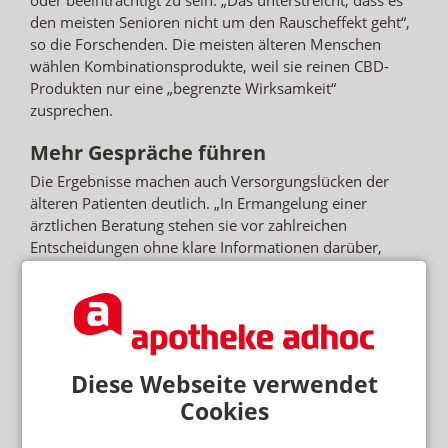
den meisten Senioren nicht um den Rauscheffekt geht“,
so die Forschenden. Die meisten älteren Menschen
wählen Kombinationsprodukte, weil sie reinen CBD-
Produkten nur eine „begrenzte Wirksamkeit“
zusprechen.
Mehr Gespräche führen
Die Ergebnisse machen auch Versorgungslücken der
älteren Patienten deutlich. „In Ermangelung einer
ärztlichen Beratung stehen sie vor zahlreichen
Entscheidungen ohne klare Informationen darüber,
welches Produkt ihre Bedürfnisse am besten erfüllen
kann“, geben die Forschenden zu bedenken. Daher solle
mehr Forschung sowie die Entwicklung klinischer
Leitlinien betrieben werden, um Ärzten und Patienten
bessere Entscheidungsgrundlagen zu bieten.
Diese Webseite verwendet
„Wir würden uns sehr wünschen, dass mehr dieser
Cookies
Gespräche zwischen Ärzten und Patienten stattfinden,
um sicherzustellen, dass sich die Menschen unterstützt