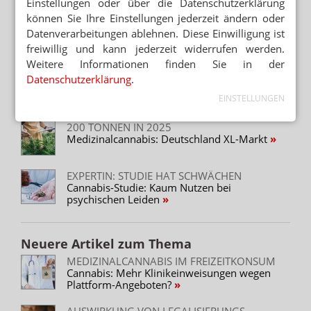
Einstellungen oder über die Datenschutzerklärung
Lesen Sie auch
können Sie Ihre Einstellungen jederzeit ändern oder
APOTHEKEN IM VISIER
Datenverarbeitungen ablehnen. Diese Einwilligung ist
Cannabis-Apotheke bestohlen: 1 Million Euro
freiwillig und kann jederzeit widerrufen werden.
Schaden
Weitere Informationen finden Sie in der
WISSENSCHAFTLICHE UMFRAGE
Datenschutzerklärung
.
Rheuma: Jüngere Männer greifen häufiger zu
EINSTELLUNGEN
Cannabis
200 TONNEN IN 2025
Medizinalcannabis: Deutschland XL-Markt
EXPERTIN: STUDIE HAT SCHWÄCHEN
Cannabis-Studie: Kaum Nutzen bei
psychischen Leiden
Neuere Artikel zum Thema
MEDIZINALCANNABIS IM FREIZEITKONSUM
Cannabis: Mehr Klinikeinweisungen wegen
Plattform-Angeboten?
AUSWIRKUNG VON LEGALISIERUNGS-