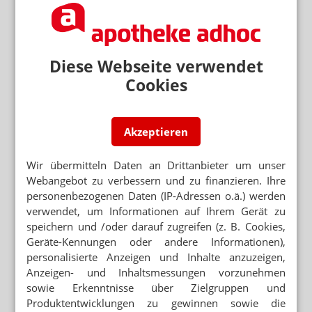
Drittstaat beliefern.
Sind alle formellen Anforderungen erfüllt und
eventuelle Unklarheiten beseitigt, darf beliefert werden.
Diese Webseite verwendet
Die Apotheke muss folgende Angaben auf der
Cookies
Verordnung machen: Abgabedatum, PZN, Faktor – die
Anzahl der belieferten Packungen, IK-Nummer sowie
Name oder Firma des Inhabers der Apotheke inklusive
Akzeptieren
Anschrift. Wichtig: auf der Rückseite des Durchschlages
sollte ein Apothekenstempel aufgebracht sein. Erwerb
und Abgabe sind nach Paragraph 17 der
Wir übermitteln Daten an Drittanbieter um unser
Apothekenbetriebsordnung (ApBetrO) zu
Webangebot zu verbessern und zu finanzieren. Ihre
dokumentieren und fünf Jahre aufzubewahren.
personenbezogenen Daten (IP-Adressen o.ä.) werden
verwendet, um Informationen auf Ihrem Gerät zu
speichern und /oder darauf zugreifen (z. B. Cookies,
Abrechnung/Retax
Geräte-Kennungen oder andere Informationen),
personalisierte Anzeigen und Inhalte anzuzeigen,
Anzeigen- und Inhaltsmessungen vorzunehmen
NEWSLETTER
sowie Erkenntnisse über Zielgruppen und
Produktentwicklungen zu gewinnen sowie die