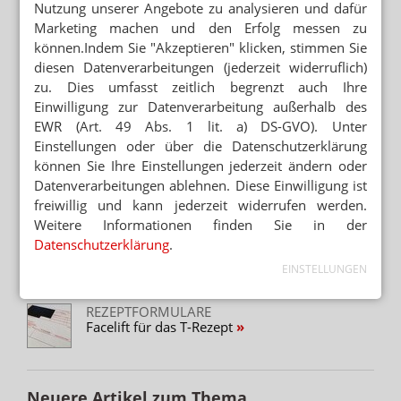
Das Wichtigste des Tages direkt in
Nutzung unserer Angebote zu analysieren und dafür
Ihr Postfach. Kostenlos!
Marketing machen und den Erfolg messen zu
können.Indem Sie "Akzeptieren" klicken, stimmen Sie
E-MAIL ADRESSE
diesen Datenverarbeitungen (jederzeit widerruflich)
zu. Dies umfasst zeitlich begrenzt auch Ihre
Jetzt abonnieren
Einwilligung zur Datenverarbeitung außerhalb des
EWR (Art. 49 Abs. 1 lit. a) DS-GVO). Unter
Hinweis zum Newsletter & Datenschutz
Einstellungen oder über die Datenschutzerklärung
können Sie Ihre Einstellungen jederzeit ändern oder
Lesen Sie auch
Datenverarbeitungen ablehnen. Diese Einwilligung ist
BFARM
freiwillig und kann jederzeit widerrufen werden.
Neue Rezepte für Thalidomid
Weitere Informationen finden Sie in der
Datenschutzerklärung
.
T-REZEPTE
Gericht: Fehlendes Kreuz ist kein Formfehler
EINSTELLUNGEN
REZEPTFORMULARE
Facelift für das T-Rezept
Neuere Artikel zum Thema