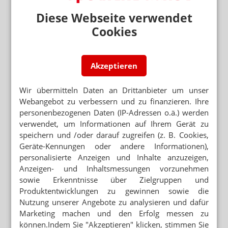
Diese Webseite verwendet
Cookies
Mehr zum Thema
PARTNER VON RX-PLATTFORMEN
Abnehmspritzen: Reimporteur spielt Versandapotheke
Akzeptieren
Wir übermitteln Daten an Drittanbieter um unser
RX-MEDIKAMENTE OHNE REZEPT
Webangebot zu verbessern und zu finanzieren. Ihre
Warteliste: Abnehmpille als Monatsabo
personenbezogenen Daten (IP-Adressen o.ä.) werden
verwendet, um Informationen auf Ihrem Gerät zu
SEMAGLUTID
speichern und /oder darauf zugreifen (z. B. Cookies,
Wegovy-Tablette ab September verfügbar
Geräte-Kennungen oder andere Informationen),
personalisierte Anzeigen und Inhalte anzuzeigen,
Mehr aus Ressort
Anzeigen- und Inhaltsmessungen vorzunehmen
sowie Erkenntnisse über Zielgruppen und
DAC/NRF
Salicylsäure: Neue Vorschriften für Dithranol
Produktentwicklungen zu gewinnen sowie die
Nutzung unserer Angebote zu analysieren und dafür
GEBLEICHT ODER NICHT
Marketing machen und den Erfolg messen zu
Salicylsäure-Verreibung: Gelbe oder weiße Vaseline?
können.Indem Sie "Akzeptieren" klicken, stimmen Sie