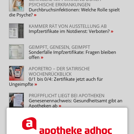
PSYCHISCHE ERKRANKUNGEN
Durchbruchsinfektionen: Welche Rolle spielt
die Psyche?
KAMMER RÄT VON AUSSTELLUNG AB
Impfzertifikate im Notdienst: Verboten?
GEIMPFT, GENESEN, GEIMPFT
Sonderfälle Impfzertifikate: Fragen bleiben
offen
APORETRO – DER SATIRISCHE
WOCHENRÜCKBLICK
0/1 bis 0/4: Zertifikate jetzt auch für
Ungeimpfte
PRÜFPFLICHT LIEGT BEI APOTHEKEN
Genesenennachweis: Gesundheitsamt gibt an
Apotheken ab
ADHOC24 VOM 02.02.2022
Keine Schweigepflicht bei Fälschern /
Inhaberschwund / Lücken bei Zertifikate-
Nummerierung