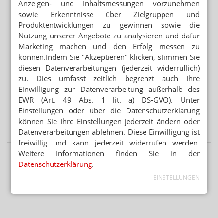
Anzeigen- und Inhaltsmessungen vorzunehmen
AKZEPTANZBEREICH 80 BIS 125 PROZENT
sowie Erkenntnisse über Zielgruppen und
Generika: Bioäquivalenz entscheidend
Produktentwicklungen zu gewinnen sowie die
Nutzung unserer Angebote zu analysieren und dafür
Mehr aus Ressort
Marketing machen und den Erfolg messen zu
können.Indem Sie "Akzeptieren" klicken, stimmen Sie
DAC/NRF
Salicylsäure: Neue Vorschriften für Dithranol
diesen Datenverarbeitungen (jederzeit widerruflich)
zu. Dies umfasst zeitlich begrenzt auch Ihre
GEBLEICHT ODER NICHT
Einwilligung zur Datenverarbeitung außerhalb des
Salicylsäure-Verreibung: Gelbe oder weiße Vaseline?
EWR (Art. 49 Abs. 1 lit. a) DS-GVO). Unter
Einstellungen oder über die Datenschutzerklärung
NRF SCHLIESST VERSORGUNGSLÜCKE
können Sie Ihre Einstellungen jederzeit ändern oder
Kein Fertigarzneimittel: Rezeptur-Baclofen für Kinder
Datenverarbeitungen ablehnen. Diese Einwilligung ist
freiwillig und kann jederzeit widerrufen werden.
Weitere Informationen finden Sie in der
Datenschutzerklärung
.
EINSTELLUNGEN