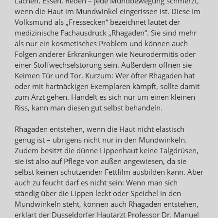
Lachen, Essen, Reden – jede Mundbewegung schmerzt,
wenn die Haut im Mundwinkel eingerissen ist. Diese Im
Volksmund als „Fressecken“ bezeichnet lautet der
medizinische Fachausdruck „Rhagaden“. Sie sind mehr
als nur ein kosmetisches Problem und können auch
Folgen anderer Erkrankungen wie Neurodermitis oder
einer Stoffwechselstörung sein. Außerdem öffnen sie
Keimen Tür und Tor. Kurzum: Wer öfter Rhagaden hat
oder mit hartnäckigen Exemplaren kämpft, sollte damit
zum Arzt gehen. Handelt es sich nur um einen kleinen
Riss, kann man diesen gut selbst behandeln.
Rhagaden entstehen, wenn die Haut nicht elastisch
genug ist – übrigens nicht nur in den Mundwinkeln.
Zudem besitzt die dünne Lippenhaut keine Talgdrüsen,
sie ist also auf Pflege von außen angewiesen, da sie
selbst keinen schützenden Fettfilm ausbilden kann. Aber
auch zu feucht darf es nicht sein: Wenn man sich
ständig über die Lippen leckt oder Speichel in den
Mundwinkeln steht, können auch Rhagaden entstehen,
erklärt der Düsseldorfer Hautarzt Professor Dr. Manuel