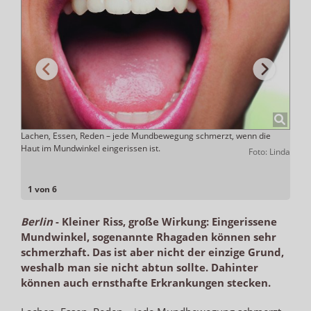
Lachen, Essen, Reden – jede Mundbewegung schmerzt, wenn die
Rhaga
Haut im Mundwinkel eingerissen ist.
übrig
ADHOC
Foto: Linda
Lippe
ange
1 von 6
Berlin
-
Kleiner Riss, große Wirkung: Eingerissene
Mundwinkel, sogenannte Rhagaden können sehr
schmerzhaft. Das ist aber nicht der einzige Grund,
weshalb man sie nicht abtun sollte. Dahinter
können auch ernsthafte Erkrankungen stecken.