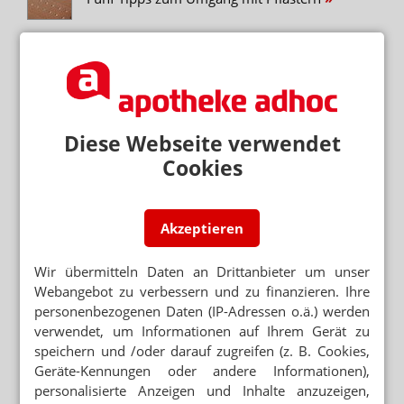
HAUTPFLEGE
Gepflegt durch den Winter
Neuere Artikel zum Thema
Diese Webseite verwendet
DERMATOLOGIE
Cookies
Fünf Hauterkrankungen – fünf Tipps
Akzeptieren
Mehr zum Thema
Wir übermitteln Daten an Drittanbieter um unser
WIE HERSTELLER DIE HALTBARKEIT GARANTIEREN
Webangebot zu verbessern und zu finanzieren. Ihre
Arzneimittel bei Hitze: Wann Galenik an Grenzen stößt
personenbezogenen Daten (IP-Adressen o.ä.) werden
verwendet, um Informationen auf Ihrem Gerät zu
speichern und /oder darauf zugreifen (z. B. Cookies,
TABAKENTWÖHNUNG
Geräte-Kennungen oder andere Informationen),
FAQ: Nikotin auf Rezept
personalisierte Anzeigen und Inhalte anzuzeigen,