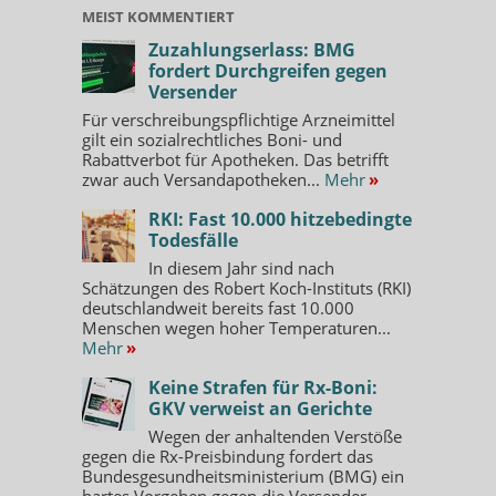
MEIST KOMMENTIERT
Zuzahlungserlass: BMG
fordert Durchgreifen gegen
Versender
Für verschreibungspflichtige Arzneimittel
gilt ein sozialrechtliches Boni- und
Rabattverbot für Apotheken. Das betrifft
zwar auch Versandapotheken...
Mehr
»
RKI: Fast 10.000 hitzebedingte
Todesfälle
In diesem Jahr sind nach
Schätzungen des Robert Koch-Instituts (RKI)
deutschlandweit bereits fast 10.000
Menschen wegen hoher Temperaturen...
Mehr
»
Keine Strafen für Rx-Boni:
GKV verweist an Gerichte
Wegen der anhaltenden Verstöße
gegen die Rx-Preisbindung fordert das
Bundesgesundheitsministerium (BMG) ein
hartes Vorgehen gegen die Versender –...