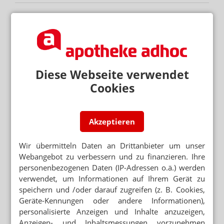
Neuere Artikel zum Thema
ALLE LEISTUNGSERBRINGER SOLLEN EPA
NUTZEN
Sachverständigenrat: Zu viel Datenschutz im
Gesundheitswesen
Diese Webseite verwendet
GESUNDHEITSWESEN IN DER CORONAKRISE
Sachverständigenrat: Mehr Digitalisierung
Cookies
hätte Leben gerettet
NEUER SACHVERSTÄNDIGENRAT GESUNDHEIT
Erstes Gutachten zur Digitalisierung
Akzeptieren
Wir übermitteln Daten an Drittanbieter um unser
Webangebot zu verbessern und zu finanzieren. Ihre
personenbezogenen Daten (IP-Adressen o.ä.) werden
Mehr zum Thema
verwendet, um Informationen auf Ihrem Gerät zu
„GERECHT! GESUND! GENIESSEN!“
speichern und /oder darauf zugreifen (z. B. Cookies,
Hanfparade: Demonstranten fordern umfassende
Geräte-Kennungen oder andere Informationen),
Legalisierung
personalisierte Anzeigen und Inhalte anzuzeigen,
Anzeigen- und Inhaltsmessungen vorzunehmen