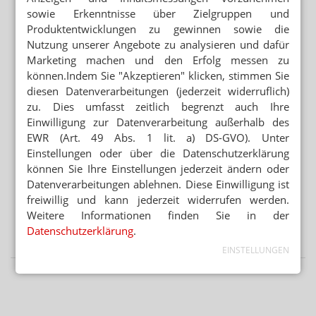
APORETRO – DER SATIRISCHE WOCHENRÜCKBLICK
sowie Erkenntnisse über Zielgruppen und
Apotheken sollen Heizlüfter und Sandsäcke abgeben
Produktentwicklungen zu gewinnen sowie die
STREICHUNG DER ERSTATTUNGSFÄHIGKEIT
Nutzung unserer Angebote zu analysieren und dafür
Cannabisversorgung: Lob für GKV und KBV
Marketing machen und den Erfolg messen zu
können.Indem Sie "Akzeptieren" klicken, stimmen Sie
diesen Datenverarbeitungen (jederzeit widerruflich)
Mehr aus Ressort
zu. Dies umfasst zeitlich begrenzt auch Ihre
„DIESE REGIERUNG MUSS WEG“
Einwilligung zur Datenverarbeitung außerhalb des
Protest gegen die Bundesregierung
EWR (Art. 49 Abs. 1 lit. a) DS-GVO). Unter
Einstellungen oder über die Datenschutzerklärung
MEHR HITZETOTE
können Sie Ihre Einstellungen jederzeit ändern oder
Hitzeschutz: Was tut die Bundesregierung?
Datenverarbeitungen ablehnen. Diese Einwilligung ist
freiwillig und kann jederzeit widerrufen werden.
BUNDESREGIERUNG PRÜFT UMSETZUNGSBEDARF
Weitere Informationen finden Sie in der
Second-Hand-Medikamente: Wiederabgabe nicht
Datenschutzerklärung
.
verboten
EINSTELLUNGEN