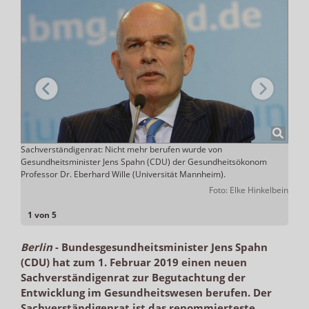
Sachverständigenrat: Nicht mehr berufen wurde von
Kürzl
Gesundheitsminister Jens Spahn (CDU) der Gesundheitsökonom
Beira
 rund
Professor Dr. Eberhard Wille (Universität Mannheim).
Bund
mehr
Domma
Foto: Elke Hinkelbein
1 von 5
Berlin
-
Bundesgesundheitsminister Jens Spahn
(CDU) hat zum 1. Februar 2019 einen neuen
Sachverständigenrat zur Begutachtung der
Entwicklung im Gesundheitswesen berufen. Der
Sachverständigenrat ist das renommierteste