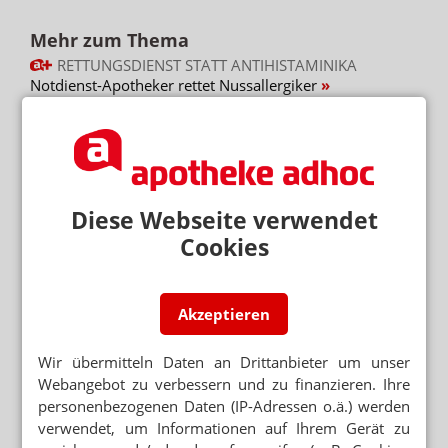
Mehr zum Thema
RETTUNGSDIENST STATT ANTIHISTAMINIKA
Notdienst-Apotheker rettet Nussallergiker
ERREICHBARKEIT
Barmer: Genügend Apotheken in Meck-Pomm
ROBOTER STATT APOTHEKER?
Notdienst ohne Personal: Firma wirbt in Apotheken
Diese Webseite verwendet
Cookies
Mehr aus Ressort
PODCAST NUR MAL SO ZUM WISSEN
Das Cannabis-Chaos
Akzeptieren
ANTRAG ABGELEHNT
Wir übermitteln Daten an Drittanbieter um unser
Grüne: Apotheken sollen Klimaanlagen abgeben
Webangebot zu verbessern und zu finanzieren. Ihre
personenbezogenen Daten (IP-Adressen o.ä.) werden
BRANDENBURG OHNE PHARMAZIE-STANDORT
verwendet, um Informationen auf Ihrem Gerät zu
Neuer Medizin-Campus – weiterhin ohne Pharmazeuten