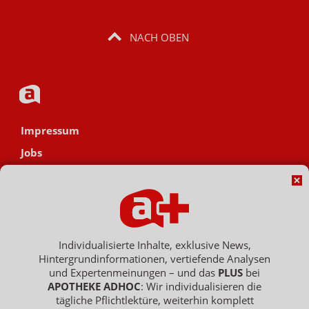
NACH OBEN
Impressum
Jobs
Datenschutz
AGB
Netiquette
Hinweisgebersystem
Individualisierte Inhalte, exklusive News,
Hintergrundinformationen, vertiefende Analysen
Vertrag widerrufen
und Expertenmeinungen – und das
PLUS
bei
APOTHEKE ADHOC
: Wir individualisieren die
tägliche Pflichtlektüre, weiterhin komplett