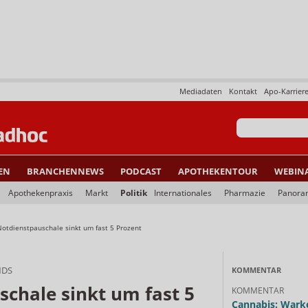
Mediadaten
Kontakt
Apo-Karrier
EN
BRANCHENNEWS
PODCAST
APOTHEKENTOUR
WEBIN
Apothekenpraxis
Markt
Politik
Internationales
Pharmazie
Panora
Notdienstpauschale sinkt um fast 5 Prozent
NDS
KOMMENTAR
chale sinkt um fast 5
KOMMENTAR
Cannabis: Warke