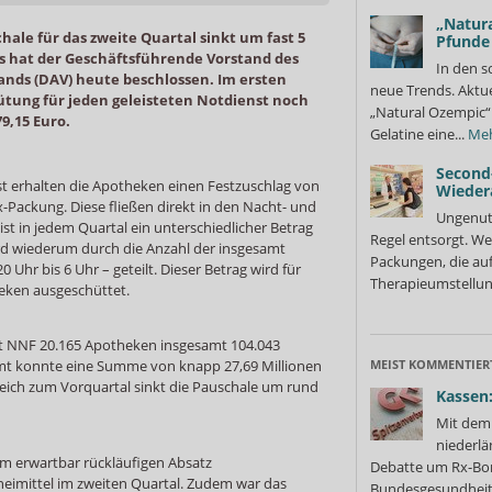
„Natura
ale für das zweite Quartal sinkt um fast 5
Pfunde
as hat der Geschäftsführende Vorstand des
In den s
ds (DAV) heute beschlossen. Im ersten
neue Trends. Aktue
ütung für jeden geleisteten Notdienst noch
„Natural Ozempic“ 
9,15 Euro.
Gelatine eine...
Me
Second
st erhalten die Apotheken einen Festzuschlag von
Wieder
-Packung. Diese fließen direkt in den Nacht- und
Ungenutz
st in jedem Quartal ein unterschiedlicher Betrag
Regel entsorgt. We
rd wiederum durch die Anzahl der insgesamt
Packungen, die au
0 Uhr bis 6 Uhr – geteilt. Dieser Betrag wird für
Therapieumstellung
eken ausgeschüttet.
ut NNF 20.165 Apotheken insgesamt 104.043
amt konnte eine Summe von knapp 27,69 Millionen
MEIST KOMMENTIER
leich zum Vorquartal sinkt die Pauschale um rund
Kassen:
Mit dem 
niederlä
am erwartbar rückläufigen Absatz
Debatte um Rx-Bon
neimittel im zweiten Quartal. Zudem war das
Bundesgesundheits