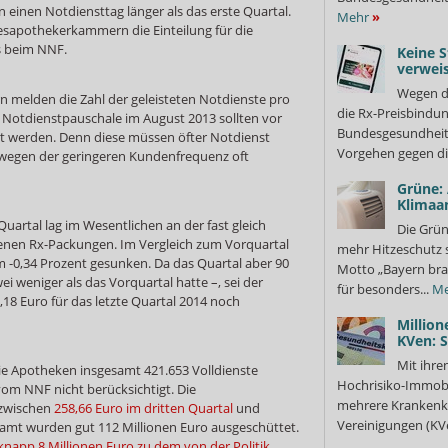
 einen Notdiensttag länger als das erste Quartal.
Mehr
»
desapothekerkammern die Einteilung für die
es beim NNF.
Keine S
verweis
Wegen d
melden die Zahl der geleisteten Notdienste pro
die Rx-Preisbindun
 Notdienstpauschale im August 2013 sollten vor
Bundesgesundheits
t werden. Denn diese müssen öfter Notdienst
Vorgehen gegen di
r wegen der geringeren Kundenfrequenz oft
Grüne:
Klimaa
Quartal lag im Wesentlichen an der fast gleich
Die Grün
enen Rx-Packungen. Im Vergleich zum Vorquartal
mehr Hitzeschutz 
m -0,34 Prozent gesunken. Da das Quartal aber 90
Motto „Bayern bra
i weniger als das Vorquartal hatte –, sei der
für besonders...
Me
18 Euro für das letzte Quartal 2014 noch
Million
KVen: 
Mit ihre
e Apotheken insgesamt 421.653 Volldienste
Hochrisiko-Immobi
 vom NNF nicht berücksichtigt. Die
mehrere Krankenka
 zwischen
258,66 Euro im dritten Quartal
und
Vereinigungen (KVe
samt wurden gut 112 Millionen Euro ausgeschüttet.
napp 8 Millionen Euro zu dem von der Politik