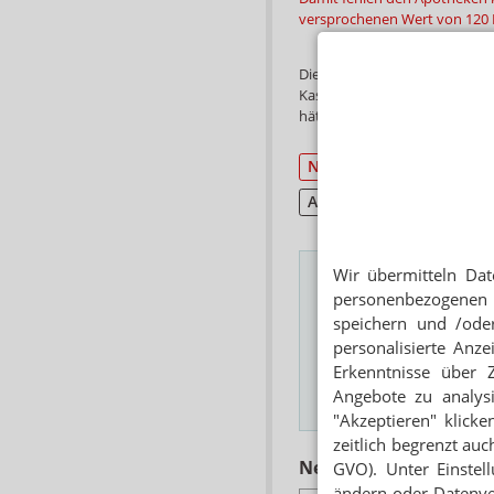
versprochenen Wert von 120 M
Die Apotheken haben 2014 in
Kassen oder der PKV abgerec
hätten demnach 17 Cent pro 
Notdienst
Vergütun
Apothekenhonorar
Wir übermitteln Dat
personenbezogenen 
speichern und /oder
Das Wichtigste des
personalisierte Anz
E-MAIL ADRESSE
Erkenntnisse über 
Angebote zu analys
Hinweis
"Akzeptieren" klicke
zeitlich begrenzt auc
Neuere Artikel zum 
GVO). Unter Einstel
ändern oder Datenver