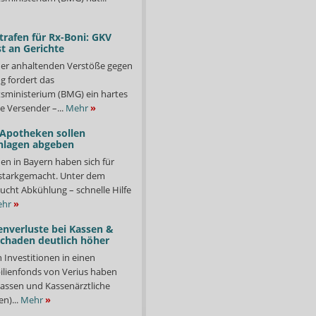
trafen für Rx-Boni: GKV
t an Gerichte
er anhaltenden Verstöße gegen
g fordert das
ministerium (BMG) ein hartes
e Versender –...
Mehr
»
 Apotheken sollen
nlagen abgeben
en in Bayern haben sich für
starkgemacht. Unter dem
ucht Abkühlung – schnelle Hilfe
hr
»
enverluste bei Kassen &
Schaden deutlich höher
n Investitionen in einen
lienfonds von Verius haben
ssen und Kassenärztliche
n)...
Mehr
»