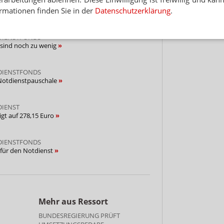
DIENSTFONDS
rmationen finden Sie in der
Datenschutzerklärung
.
 286,51 Euro pro Nachtschicht
Hinwei
DIENSTFONDS
 sind noch zu wenig
DIENSTFONDS
Notdienstpauschale
DIENST
gt auf 278,15 Euro
DIENSTFONDS
 für den Notdienst
Mehr aus Ressort
BUNDESREGIERUNG PRÜFT