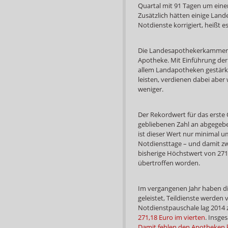
Quartal mit 91 Tagen um einen
Zusätzlich hätten einige Lan
Notdienste korrigiert, heißt 
Die Landesapothekerkammern 
Apotheke. Mit Einführung der
allem Landapotheken gestärk
leisten, verdienen dabei abe
weniger.
Der Rekordwert für das erste 
gebliebenen Zahl an abgegeb
ist dieser Wert nur minimal u
Notdiensttage – und damit zwe
bisherige Höchstwert von 271,
übertroffen worden.
Im vergangenen Jahr haben di
geleistet, Teildienste werden
Notdienstpauschale lag 2014
271,18 Euro im vierten
. Insge
Damit fehlen den Apotheken k