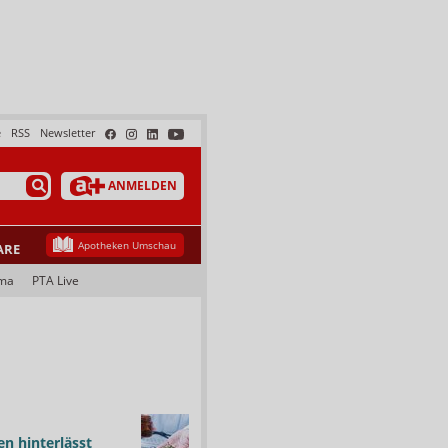
e
RSS
Newsletter
ANMELDEN
Apotheken Umschau
ARE
ma
PTA Live
n hinterlässt