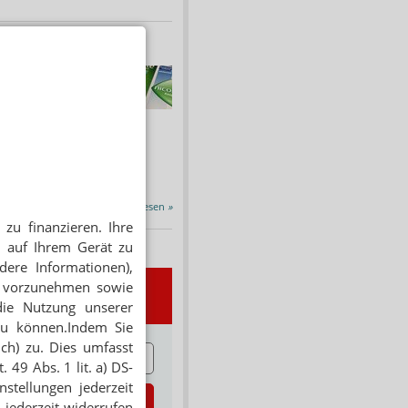
HNUNG
f Rezept
 Tabakentwöhnung
ssen erstattet.
ind nikotinhaltige nicht
chtige Präparate sowie...
Alle Porträts lesen
»
zu finanzieren. Ihre
 auf Ihrem Gerät zu
dere Informationen),
en vorzunehmen sowie
wsletter
die Nutzung unserer
zu können.Indem Sie
ich) zu. Dies umfasst
E
 49 Abs. 1 lit. a) DS-
stellungen jederzeit
zt abonnieren
 jederzeit widerrufen