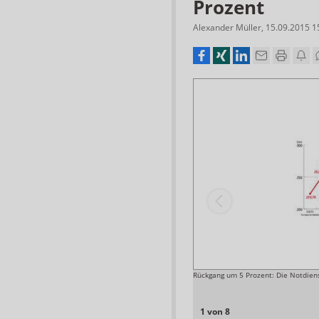
Prozent
Alexander Müller
,
15.09.2015 1
on, Jens Spahn (CDU), hat angekündigt, dass sich die
Rückgang um 5 Prozent: Die Notdiens
 unter dem Strich steht und ob es einen Nachschlag
Foto: APOTHEKE ADHOC
1 von 8