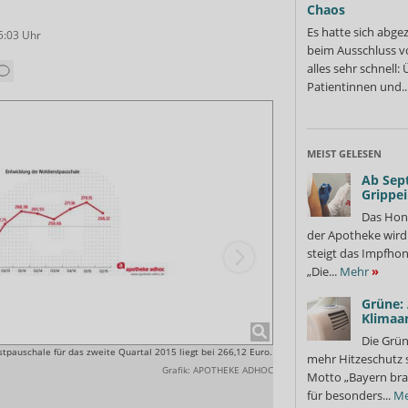
Chaos
Es hatte sich abge
5:03
Uhr
beim Ausschluss v
alles sehr schnell
Patientinnen und..
MEIST GELESEN
Ab Sep
Grippe
Das Hon
der Apotheke wir
steigt das Impfhon
„Die...
Mehr
»
Grüne:
Klimaa
Die Grün
tpauschale für das zweite Quartal 2015 liegt bei 266,12 Euro.
Für das erste Quartal 2015 ha
mehr Hitzeschutz 
geleiststen Volldienst erhalten
Grafik: APOTHEKE ADHOC
Motto „Bayern bra
für besonders...
Me