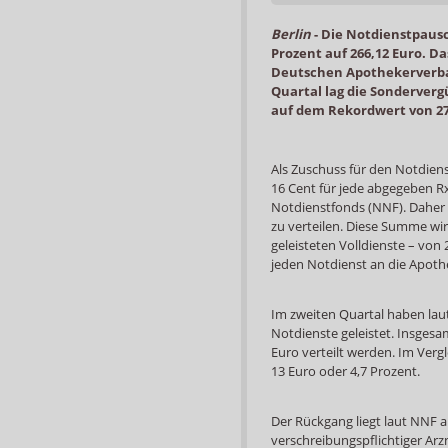
Berlin
-
Die Notdienstpausch
Prozent auf 266,12 Euro. D
Deutschen Apothekerverban
Quartal lag die Sonderverg
auf dem Rekordwert von 27
Als Zuschuss für den Notdien
16 Cent für jede abgegeben Rx
Notdienstfonds (NNF). Daher i
zu verteilen. Diese Summe wi
geleisteten Volldienste – von 2
jeden Notdienst an die Apoth
Im zweiten Quartal haben la
Notdienste geleistet. Insges
Euro verteilt werden. Im Verg
13 Euro oder 4,7 Prozent.
Der Rückgang liegt laut NNF 
verschreibungspflichtiger Arz