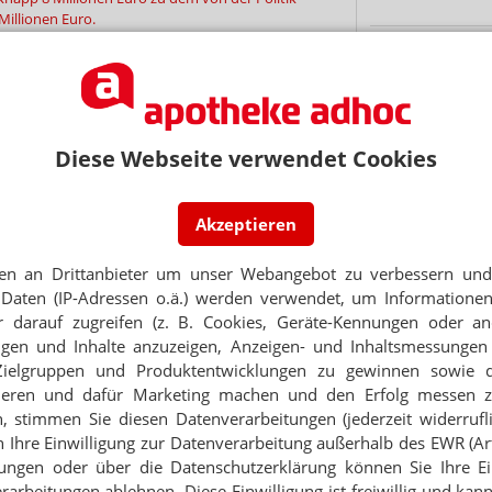
illionen Euro.
PORTRÄT
sgesamt rund 713 Millionen Rezepte mit den
TABAKENTWÖ
hnet. Um auf 120 Millionen Euro zu kommen,
FAQ: Nikotin au
Packung in den Fonds fließen müssen.
Arzneimittel zur
Diese Webseite verwendet Cookies
werden von den Ka
g
Verordnungsfähig s
verschreibungspfli
Akzeptieren
Mehr
»
en an Drittanbieter um unser Webangebot zu verbessern und 
NEWSLETTER
Daten (IP-Adressen o.ä.) werden verwendet, um Informationen
 darauf zugreifen (z. B. Cookies, Geräte-Kennungen oder an
 Tages direkt in Ihr Postfach. Kostenlos!
eigen und Inhalte anzuzeigen, Anzeigen- und Inhaltsmessung
Ne
Jetzt
Zielgruppen und Produktentwicklungen zu gewinnen sowie 
abonnieren
ieren und dafür Marketing machen und den Erfolg messen 
 zum Newsletter & Datenschutz
n, stimmen Sie diesen Datenverarbeitungen (jederzeit widerrufl
E-MAIL ADRESS
h Ihre Einwilligung zur Datenverarbeitung außerhalb des EWR (Art.
Thema
lungen oder über die Datenschutzerklärung können Sie Ihre Ein
Jet
arbeitungen ablehnen. Diese Einwilligung ist freiwillig und kann