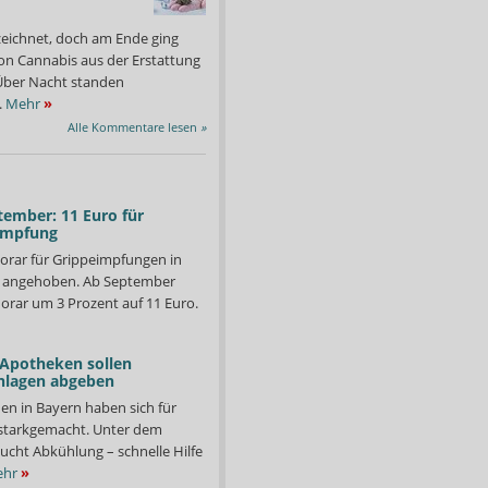
zeichnet, doch am Ende ging
on Cannabis aus der Erstattung
: Über Nacht standen
.
Mehr
»
Alle Kommentare lesen
»
tember: 11 Euro für
impfung
orar für Grippeimpfungen in
d angehoben. Ab September
orar um 3 Prozent auf 11 Euro.
 Apotheken sollen
nlagen abgeben
en in Bayern haben sich für
tten die Apotheken den Rekordwert von 279,15 Euro für jeden
Im vierten Quartal 2014 
starkgemacht. Unter dem
.
Foto: Elke Hinkelbein
ucht Abkühlung – schnelle Hilfe
hr
»