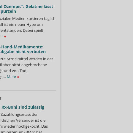
l Ozempic“: Gelatine lässt
 purzeln
ozialen Medien kursieren täglich
ll ist ein neuer Hype um
entstanden. Dabei spielt
hr
»
-Hand-Medikamente:
abgabe nicht verboten
te Arzneimittel werden in der
il aber nicht angebrochene
fgrund von Tod,
,...
Mehr
»
T
 Rx-Boni sind zulässig
Zuzahlungserlass der
ndischen Versender ist die
i wieder hochgekocht. Das
ministerium (BMG) hat...