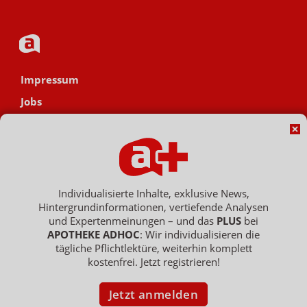
Impressum
Jobs
Datenschutz
AGB
Netiquette
Hinweisgebersystem
Individualisierte Inhalte, exklusive News,
Hintergrundinformationen, vertiefende Analysen
Vertrag widerrufen
und Expertenmeinungen – und das
PLUS
bei
APOTHEKE ADHOC
: Wir individualisieren die
tägliche Pflichtlektüre, weiterhin komplett
kostenfrei. Jetzt registrieren!
Copyright © 2007 - 2026 , APOTHEKE ADHOC ist ein Dienst der ELPATO
Medien GmbH / Franz-Ehrlich-Str. 12 / 12489 Berlin
Geschäftsführer: Patrick Hollstein, Thomas Bellartz / Amtsgericht Berlin
Jetzt anmelden
Charlottenburg / HRB 204 379 B