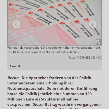
, hat
Weniger als versprochen: Die Apotheker haben im vergangenen Jahr
Allze
 Ende
112 Millionen Euro aus dem Notdienstfonds erhalten.
ihren
Foto: APOTHEKE ADHOC
ADHOC
1 von 9
Berlin
-
Die Apotheker fordern von der Politik
unter anderem eine Erhöhung ihrer
Notdienstpauschale. Denn mit deren Einführung
hatte die Politik jährlich eine Summe von 120
Millionen Euro als Strukturmaßnahme
versprochen. Dieser Betrag wurde im vergangenen