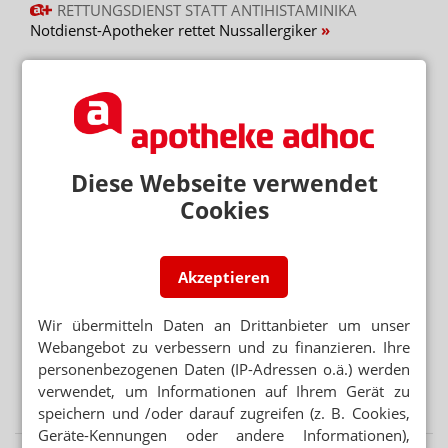
RETTUNGSDIENST STATT ANTIHISTAMINIKA
Notdienst-Apotheker rettet Nussallergiker
ERREICHBARKEIT
Barmer: Genügend Apotheken in Meck-Pomm
ROBOTER STATT APOTHEKER?
Notdienst ohne Personal: Firma wirbt in Apotheken
Diese Webseite verwendet
Cookies
Mehr aus Ressort
„DIESE REGIERUNG MUSS WEG“
Protest gegen die Bundesregierung
Akzeptieren
MEHR HITZETOTE
Hitzeschutz: Was tut die Bundesregierung?
Wir übermitteln Daten an Drittanbieter um unser
Webangebot zu verbessern und zu finanzieren. Ihre
BUNDESREGIERUNG PRÜFT UMSETZUNGSBEDARF
personenbezogenen Daten (IP-Adressen o.ä.) werden
Second-Hand-Medikamente: Wiederabgabe nicht
verwendet, um Informationen auf Ihrem Gerät zu
verboten
speichern und /oder darauf zugreifen (z. B. Cookies,
Geräte-Kennungen oder andere Informationen),