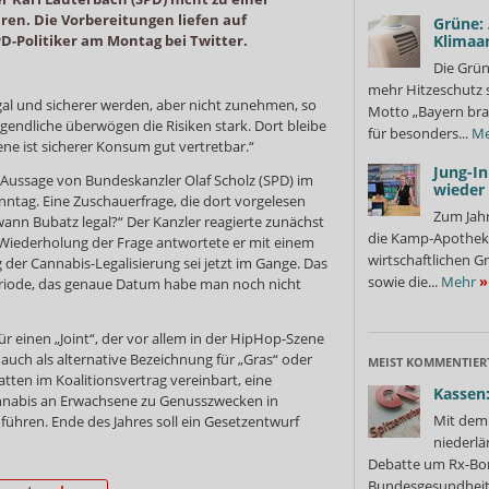
n. Die Vorbereitungen liefen auf
Grüne:
D-Politiker am Montag bei Twitter.
Klimaa
Die Grün
mehr Hitzeschutz 
gal und sicherer werden, aber nicht zunehmen, so
Motto „Bayern bra
gendliche überwögen die Risiken stark. Dort bleibe
für besonders...
Me
ne ist sicherer Konsum gut vertretbar.“
Jung-I
e Aussage von Bundeskanzler Olaf Scholz (SPD) im
wieder
tag. Eine Zuschauerfrage, die dort vorgelesen
Zum Jahr
 wann Bubatz legal?“ Der Kanzler reagierte zunächst
die Kamp-Apothek
Wiederholung der Frage antwortete er mit einem
wirtschaftlichen G
der Cannabis-Legalisierung sei jetzt im Gange. Das
sowie die...
Mehr
»
eriode, das genaue Datum habe man noch nicht
 für einen „Joint“, der vor allem in der HipHop-Szene
auch als alternative Bezeichnung für „Gras“ oder
MEIST KOMMENTIER
tten im Koalitionsvertrag vereinbart, eine
Kassen:
annabis an Erwachsene zu Genusszwecken in
Mit dem 
uführen. Ende des Jahres soll ein Gesetzentwurf
niederlä
Debatte um Rx-Bon
Bundesgesundheits