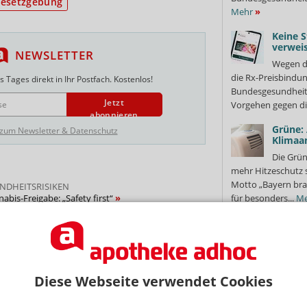
esetzgebung
Mehr
»
Keine S
verweis
NEWSLETTER
Wegen d
die Rx-Preisbindun
 Tages direkt in Ihr Postfach. Kostenlos!
Bundesgesundheits
Jetzt
Vorgehen gegen di
abonnieren
Grüne:
 zum Newsletter & Datenschutz
Klimaa
Die Grün
mehr Hitzeschutz 
Motto „Bayern bra
NDHEITSRISIKEN
abis-Freigabe: „Safety first“
für besonders...
Me
Second
Wieder
 PERSONAL, BERATUNGSPFLICHT
kte für Abgabe von Genuss-Cannabis
Ungenutz
Regel entsorgt. We
Packungen, die au
Diese Webseite verwendet Cookies
SIERUNG
Therapieumstellung
erbung mit Cannabis