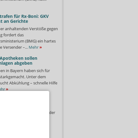
trafen für Rx-Boni: GKV
t an Gerichte
er anhaltenden Verstöße gegen
g fordert das
ministerium (BMG) ein hartes
e Versender –...
Mehr
»
 Apotheken sollen
nlagen abgeben
en in Bayern haben sich für
starkgemacht. Unter dem
ucht Abkühlung – schnelle Hilfe
hr
»
-Hand-Medikamente:
abgabe nicht verboten
te Arzneimittel werden in der
il aber nicht angebrochene
fgrund von Tod,
,...
Mehr
»