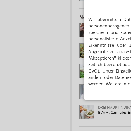
Neuere Artikel zum 
Wir übermitteln Dat
ANALYSE DES EU-
personenbezogenen 
Experten: Cannabis
speichern und /oder
personalisierte Anz
Erkenntnisse über 
MEHR THC, MEHR 
Holetschek: Scholz
Angebote zu analys
"Akzeptieren" klicke
zeitlich begrenzt auc
LEGALISIERUNG
GVO). Unter Einstel
Drogenbeauftragte
ändern oder Datenver
werden. Weitere Info
VCA UNTERSTÜTZ
Cannabis: Apotheke
DREI HAUPTINDIK
BfArM: Cannabis-Ei