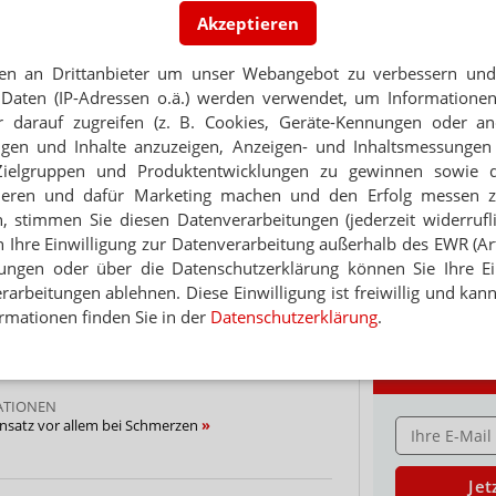
Akzeptieren
PORTRÄT
Thema
en an Drittanbieter um unser Webangebot zu verbessern und 
TABAKENTWÖ
RECHTS
Daten (IP-Adressen o.ä.) werden verwendet, um Informationen
FAQ: Nikotin au
-Legalisierung verstößt gegen EU-Recht
 darauf zugreifen (z. B. Cookies, Geräte-Kennungen oder an
Arzneimittel zur
eigen und Inhalte anzuzeigen, Anzeigen- und Inhaltsmessung
werden von den Ka
Zielgruppen und Produktentwicklungen zu gewinnen sowie 
KLINIKEINWEISUNGEN
Verordnungsfähig s
 soll Cannabis-Legalisierung stoppen
ieren und dafür Marketing machen und den Erfolg messen 
verschreibungspfli
n, stimmen Sie diesen Datenverarbeitungen (jederzeit widerrufl
Mehr
»
h Ihre Einwilligung zur Datenverarbeitung außerhalb des EWR (Art.
lungen oder über die Datenschutzerklärung können Sie Ihre Ein
r: Obergrenze bei THC
arbeitungen ablehnen. Diese Einwilligung ist freiwillig und kann
rmationen finden Sie in der
Datenschutzerklärung
.
T AUFKLÄRUNGSKAMPAGNE
n sollen in Schulprojekte
Ne
ATIONEN
nsatz vor allem bei Schmerzen
E-MAIL ADRESS
Jet