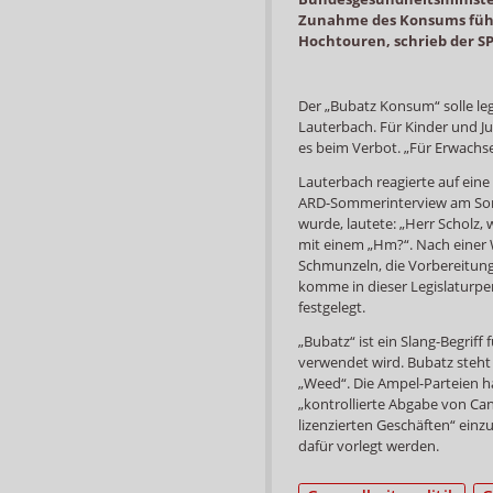
Zunahme des Konsums führe
Hochtouren, schrieb der SP
Der „Bubatz Konsum“ solle le
Lauterbach. Für Kinder und Ju
es beim Verbot. „Für Erwachse
Lauterbach reagierte auf ein
ARD-Sommerinterview am Sonn
wurde, lautete: „Herr Scholz,
mit einem „Hm?“. Nach einer 
Schmunzeln, die Vorbereitung 
komme in dieser Legislaturp
festgelegt.
„Bubatz“ ist ein Slang-Begriff
verwendet wird. Bubatz steht 
„Weed“. Die Ampel-Parteien ha
„kontrollierte Abgabe von C
lizenzierten Geschäften“ einz
dafür vorlegt werden.