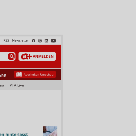
e
RSS
Newsletter
ANMELDEN
Apotheken Umschau
ARE
ma
PTA Live
n hinterlässt