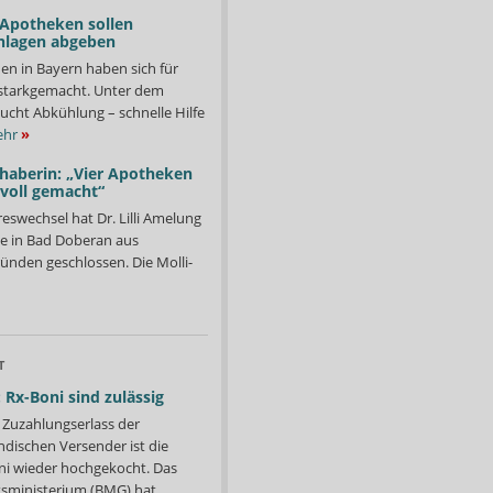
 Apotheken sollen
nlagen abgeben
en in Bayern haben sich für
starkgemacht. Unter dem
ucht Abkühlung – schnelle Hilfe
hr
»
nhaberin: „Vier Apotheken
 voll gemacht“
eswechsel hat Dr. Lilli Amelung
e in Bad Doberan aus
ründen geschlossen. Die Molli-
T
 Rx-Boni sind zulässig
Zuzahlungserlass der
ndischen Versender ist die
i wieder hochgekocht. Das
ministerium (BMG) hat...