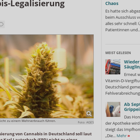
is-Legalisierung
Chaos
Es hatte sich abge
beim Ausschluss v
alles sehr schnell
Patientinnen und..
MEIST GELESEN
Wieder 
Säuglin
Erneut w
Vitamin-D-Vergiftu
Deutschland gemel
Fehlverabreichung 
Ab Sep
Grippe
Das Hon
 nicht zu einem Mehrverbrauch führen.
Foto: AGES
der Apotheke wir
steigt das Impfhon
sierung von Cannabis in Deutschland soll laut
„Die...
Mehr
»
 Karl Lauterbach (SPD) nicht zu einer