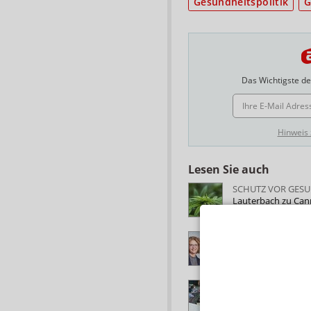
Gesundheitspolitik
G
Das Wichtigste des
E-MAIL ADRESSE
Hinweis
Lesen Sie auch
SCHUTZ VOR GESU
Lauterbach zu Cann
RÄUMLICHKEITEN,
MVDA: Fünf Eckpun
CANNABIS-LEGALI
Große Sorge um W