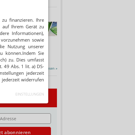
zu finanzieren. Ihre
HNUNG
 auf Ihrem Gerät zu
f Rezept
dere Informationen),
 Tabakentwöhnung
en vorzunehmen sowie
ssen erstattet.
die Nutzung unserer
ind nikotinhaltige nicht
zu können.Indem Sie
chtige Präparate sowie...
ich) zu. Dies umfasst
 49 Abs. 1 lit. a) DS-
Alle Porträts lesen
»
stellungen jederzeit
 jederzeit widerrufen
EINSTELLUNGEN
wsletter
E
zt abonnieren