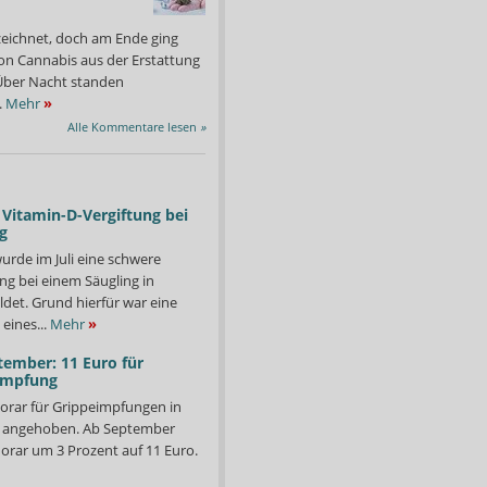
zeichnet, doch am Ende ging
on Cannabis aus der Erstattung
: Über Nacht standen
.
Mehr
»
Alle Kommentare lesen
»
Vitamin-D-Vergiftung bei
g
urde im Juli eine schwere
ng bei einem Säugling in
det. Grund hierfür war eine
eines...
Mehr
»
tember: 11 Euro für
impfung
orar für Grippeimpfungen in
d angehoben. Ab September
orar um 3 Prozent auf 11 Euro.