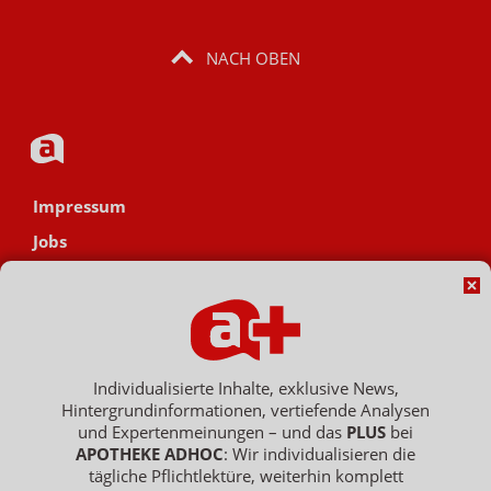
NACH OBEN
Impressum
Jobs
Datenschutz
AGB
Netiquette
Hinweisgebersystem
Individualisierte Inhalte, exklusive News,
Hintergrundinformationen, vertiefende Analysen
Vertrag widerrufen
und Expertenmeinungen – und das
PLUS
bei
APOTHEKE ADHOC
: Wir individualisieren die
tägliche Pflichtlektüre, weiterhin komplett