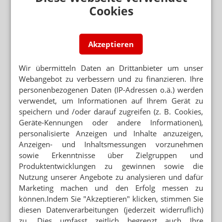
Cookies
Mehr zum Thema
„GERECHT! GESUND! GENIESSEN!“
Hanfparade: Demonstranten fordern umfassende
Akzeptieren
Legalisierung
Wir übermitteln Daten an Drittanbieter um unser
APORETRO – DER SATIRISCHE WOCHENRÜCKBLICK
Webangebot zu verbessern und zu finanzieren. Ihre
Apotheken sollen Heizlüfter und Sandsäcke abgeben
personenbezogenen Daten (IP-Adressen o.ä.) werden
STREICHUNG DER ERSTATTUNGSFÄHIGKEIT
verwendet, um Informationen auf Ihrem Gerät zu
Cannabisversorgung: Lob für GKV und KBV
speichern und /oder darauf zugreifen (z. B. Cookies,
Geräte-Kennungen oder andere Informationen),
personalisierte Anzeigen und Inhalte anzuzeigen,
Mehr aus Ressort
Anzeigen- und Inhaltsmessungen vorzunehmen
„DIESE REGIERUNG MUSS WEG“
sowie Erkenntnisse über Zielgruppen und
Protest gegen die Bundesregierung
Produktentwicklungen zu gewinnen sowie die
Nutzung unserer Angebote zu analysieren und dafür
MEHR HITZETOTE
Marketing machen und den Erfolg messen zu
Hitzeschutz: Was tut die Bundesregierung?
können.Indem Sie "Akzeptieren" klicken, stimmen Sie
diesen Datenverarbeitungen (jederzeit widerruflich)
BUNDESREGIERUNG PRÜFT UMSETZUNGSBEDARF
zu. Dies umfasst zeitlich begrenzt auch Ihre
Second-Hand-Medikamente: Wiederabgabe nicht