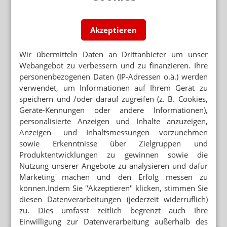
MEHR HITZETOTE
Hitzeschutz: Was tut die Bundesregierung?
Akzeptieren
SONNE STATT SUPPLEMENTE
Nicht alle Schwangeren brauchen Vitamin-D-Tabletten
Wir übermitteln Daten an Drittanbieter um unser
Webangebot zu verbessern und zu finanzieren. Ihre
personenbezogenen Daten (IP-Adressen o.ä.) werden
EINE GESCHLOSSEN, ANDERE ÜBERNOMMEN
verwendet, um Informationen auf Ihrem Gerät zu
Jung-Inhaberin: „Vier Apotheken wieder voll gemacht“
speichern und /oder darauf zugreifen (z. B. Cookies,
Geräte-Kennungen oder andere Informationen),
personalisierte Anzeigen und Inhalte anzuzeigen,
Mehr aus Ressort
Anzeigen- und Inhaltsmessungen vorzunehmen
SEMAGLUTID
sowie Erkenntnisse über Zielgruppen und
Wegovy-Tablette ab September verfügbar
Produktentwicklungen zu gewinnen sowie die
Nutzung unserer Angebote zu analysieren und dafür
APP FÜR BRUSTKREBSPATIENTINNEN
Marketing machen und den Erfolg messen zu
„Wie eine Ärztin in der Handtasche“
können.Indem Sie "Akzeptieren" klicken, stimmen Sie
VORSICHT BEI SILYCHRISTIN ODER CHOLIN
diesen Datenverarbeitungen (jederzeit widerruflich)
Schilddrüse: DGE warnt vor NEM
zu. Dies umfasst zeitlich begrenzt auch Ihre
Einwilligung zur Datenverarbeitung außerhalb des