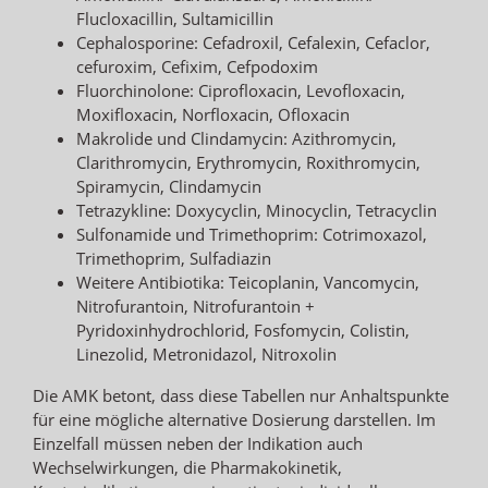
Flucloxacillin, Sultamicillin
Cephalosporine: Cefadroxil, Cefalexin, Cefaclor,
cefuroxim, Cefixim, Cefpodoxim
Fluorchinolone: Ciprofloxacin, Levofloxacin,
Moxifloxacin, Norfloxacin, Ofloxacin
Makrolide und Clindamycin: Azithromycin,
Clarithromycin, Erythromycin, Roxithromycin,
Spiramycin, Clindamycin
Tetrazykline: Doxycyclin, Minocyclin, Tetracyclin
Sulfonamide und Trimethoprim: Cotrimoxazol,
Trimethoprim, Sulfadiazin
Weitere Antibiotika: Teicoplanin, Vancomycin,
Nitrofurantoin, Nitrofurantoin +
Pyridoxinhydrochlorid, Fosfomycin, Colistin,
Linezolid, Metronidazol, Nitroxolin
Die AMK betont, dass diese Tabellen nur Anhaltspunkte
für eine mögliche alternative Dosierung darstellen. Im
Einzelfall müssen neben der Indikation auch
Wechselwirkungen, die Pharmakokinetik,