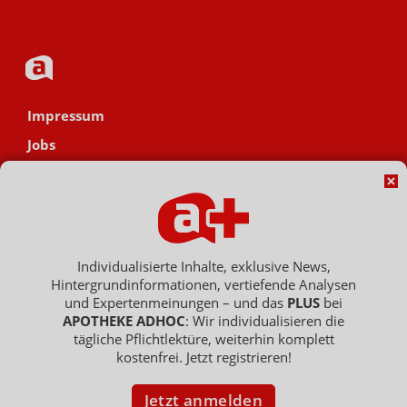
Impressum
Jobs
Datenschutz
AGB
Netiquette
Hinweisgebersystem
Individualisierte Inhalte, exklusive News,
Hintergrundinformationen, vertiefende Analysen
Vertrag widerrufen
und Expertenmeinungen – und das
PLUS
bei
APOTHEKE ADHOC
: Wir individualisieren die
tägliche Pflichtlektüre, weiterhin komplett
kostenfrei. Jetzt registrieren!
Copyright © 2007 - 2026 , APOTHEKE ADHOC ist ein Dienst der ELPATO
Medien GmbH / Franz-Ehrlich-Str. 12 / 12489 Berlin
Geschäftsführer: Patrick Hollstein, Thomas Bellartz / Amtsgericht Berlin
Jetzt anmelden