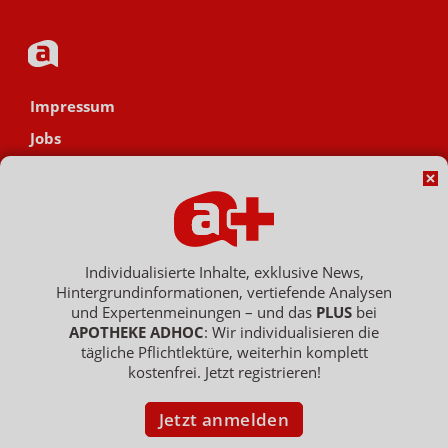
Impressum
Jobs
Datenschutz
AGB
Netiquette
Hinweisgebersystem
Individualisierte Inhalte, exklusive News,
Hintergrundinformationen, vertiefende Analysen
Vertrag widerrufen
und Expertenmeinungen – und das
PLUS
bei
APOTHEKE ADHOC
: Wir individualisieren die
tägliche Pflichtlektüre, weiterhin komplett
kostenfrei. Jetzt registrieren!
Copyright © 2007 - 2026 , APOTHEKE ADHOC ist ein Dienst der ELPATO
Medien GmbH / Franz-Ehrlich-Str. 12 / 12489 Berlin
Geschäftsführer: Patrick Hollstein, Thomas Bellartz / Amtsgericht Berlin
Jetzt anmelden
Charlottenburg / HRB 204 379 B