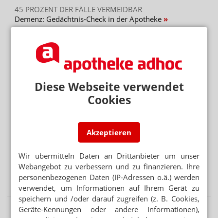
45 PROZENT DER FÄLLE VERMEIDBAR
Demenz: Gedächtnis-Check in der Apotheke
APORETRO – DER SATIRISCHE WOCHENRÜCKBLICK
Apotheken sollen Heizlüfter und Sandsäcke abgeben
Mehr aus Ressort
Diese Webseite verwendet
„GERECHT! GESUND! GENIESSEN!“
Cookies
Hanfparade: Demonstranten fordern umfassende
Legalisierung
„ES GEHT UM DIE ZUKUNFT UNSERER KINDER“
Akzeptieren
Kinder und soziale Medien: Ärzte kritisieren
Elternversagen
Wir übermitteln Daten an Drittanbieter um unser
Webangebot zu verbessern und zu finanzieren. Ihre
ÜBER 240 FÄLLE
personenbezogenen Daten (IP-Adressen o.ä.) werden
West-Nil-Fieber in Europa
verwendet, um Informationen auf Ihrem Gerät zu
speichern und /oder darauf zugreifen (z. B. Cookies,
Geräte-Kennungen oder andere Informationen),