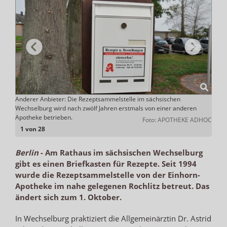
er
Anderer Anbieter: Die Rezeptsammelstelle im sächsischen
Bishe
Wechselburg wird nach zwölf Jahren erstmals von einer anderen
die S
rum.de
Apotheke betrieben.
Apoth
Foto: APOTHEKE ADHOC
1 von 28
Berlin
-
Am Rathaus im sächsischen Wechselburg
gibt es einen Briefkasten für Rezepte. Seit 1994
wurde die Rezeptsammelstelle von der Einhorn-
Apotheke im nahe gelegenen Rochlitz betreut. Das
ändert sich zum 1. Oktober.
In Wechselburg praktiziert die Allgemeinärztin Dr. Astrid