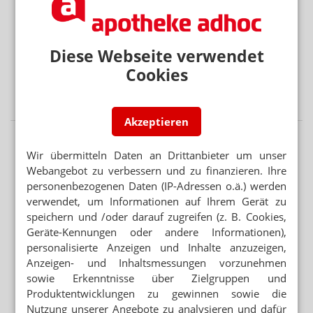
Ebola: Behörde will mögliche Mutation abklären
APP FÜR BRUSTKREBSPATIENTINNEN
Diese Webseite verwendet
„Wie eine Ärztin in der Handtasche“
Cookies
RETTUNGSDIENST STATT ANTIHISTAMINIKA
Notdienst-Apotheker rettet Nussallergiker
Akzeptieren
Wir übermitteln Daten an Drittanbieter um unser
Webangebot zu verbessern und zu finanzieren. Ihre
personenbezogenen Daten (IP-Adressen o.ä.) werden
verwendet, um Informationen auf Ihrem Gerät zu
speichern und /oder darauf zugreifen (z. B. Cookies,
Geräte-Kennungen oder andere Informationen),
personalisierte Anzeigen und Inhalte anzuzeigen,
Anzeigen- und Inhaltsmessungen vorzunehmen
sowie Erkenntnisse über Zielgruppen und
Produktentwicklungen zu gewinnen sowie die
Nutzung unserer Angebote zu analysieren und dafür