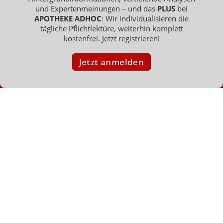
Hinweis zum Newsletter &
und Expertenmeinungen – und das
PLUS
bei
Datenschutz
APOTHEKE ADHOC
: Wir individualisieren die
tägliche Pflichtlektüre, weiterhin komplett
kostenfrei. Jetzt registrieren!
Jetzt anmelden
NACH OBEN
Impressum
Jobs
Datenschutz
AGB
Netiquette