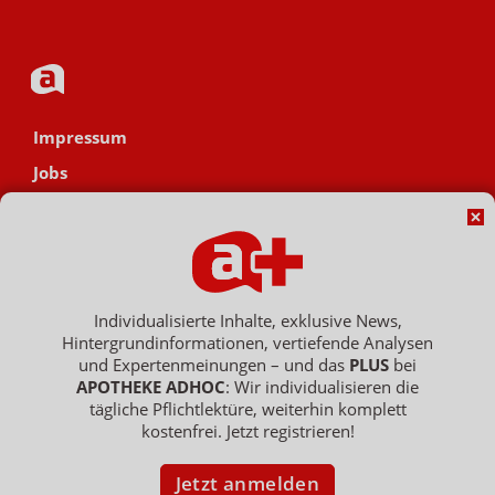
Impressum
Jobs
Datenschutz
AGB
Netiquette
Hinweisgebersystem
Individualisierte Inhalte, exklusive News,
Hintergrundinformationen, vertiefende Analysen
Vertrag widerrufen
und Expertenmeinungen – und das
PLUS
bei
APOTHEKE ADHOC
: Wir individualisieren die
tägliche Pflichtlektüre, weiterhin komplett
kostenfrei. Jetzt registrieren!
Copyright © 2007 - 2026 , APOTHEKE ADHOC ist ein Dienst der ELPATO
Medien GmbH / Franz-Ehrlich-Str. 12 / 12489 Berlin
Geschäftsführer: Patrick Hollstein, Thomas Bellartz / Amtsgericht Berlin
Jetzt anmelden
Charlottenburg / HRB 204 379 B