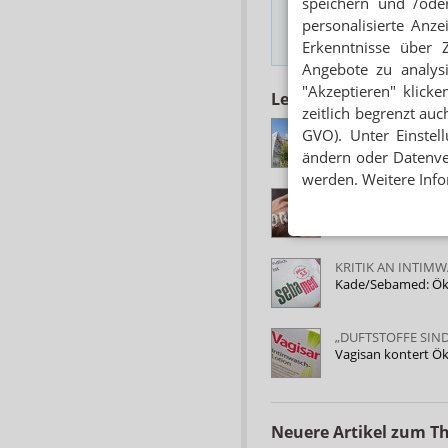
speichern und /oder
personalisierte Anz
Hinweis
Erkenntnisse über 
Angebote zu analys
"Akzeptieren" klicke
Lesen Sie auch
zeitlich begrenzt auc
BGH FORDERT SC
GVO). Unter Einstel
Öko-Test: Liebe 
ändern oder Datenver
werden. Weitere Info
20 LOTIONEN MIT
Öko-Test: Zwei Kö
KRITIK AN INTIM
Kade/Sebamed: Öko-
„DUFTSTOFFE SIN
Vagisan kontert Ö
Neuere Artikel zum 