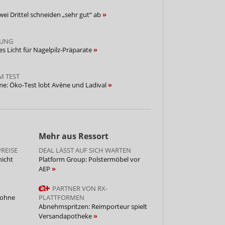
wei Drittel schneiden „sehr gut“ ab
TUNG
es Licht für Nagelpilz-Präparate
M TEST
e: Öko-Test lobt Avène und Ladival
Mehr aus Ressort
REISE
DEAL LÄSST AUF SICH WARTEN
nicht
Platform Group: Polstermöbel vor
AEP
PARTNER VON RX-
 ohne
PLATTFORMEN
Abnehmspritzen: Reimporteur spielt
Versandapotheke