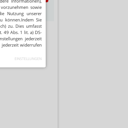
dere Informationen),
en vorzunehmen sowie
s zum Newsletter &
Datenschutz
die Nutzung unserer
zu können.Indem Sie
ich) zu. Dies umfasst
 49 Abs. 1 lit. a) DS-
stellungen jederzeit
 jederzeit widerrufen
EINSTELLUNGEN