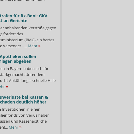
trafen für Rx-Boni: GKV
t an Gerichte
er anhaltenden Verstöße gegen
g fordert das
ministerium (BMG) ein hartes
e Versender –...
Mehr
»
 Apotheken sollen
nlagen abgeben
en in Bayern haben sich für
starkgemacht. Unter dem
ucht Abkühlung – schnelle Hilfe
hr
»
enverluste bei Kassen &
Schaden deutlich höher
n Investitionen in einen
lienfonds von Verius haben
ssen und Kassenärztliche
n)...
Mehr
»