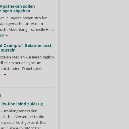
 Apotheken sollen
nlagen abgeben
en in Bayern haben sich für
starkgemacht. Unter dem
ucht Abkühlung – schnelle Hilfe
hr
»
l Ozempic“: Gelatine lässt
 purzeln
ozialen Medien kursieren täglich
ll ist ein neuer Hype um
entstanden. Dabei spielt
hr
»
T
 Rx-Boni sind zulässig
Zuzahlungserlass der
ndischen Versender ist die
i wieder hochgekocht. Das
ministerium (BMG) hat...