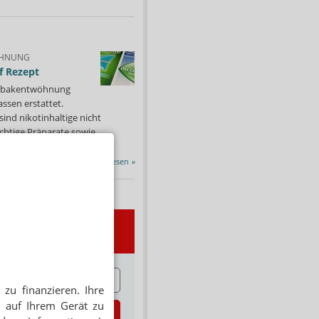
HNUNG
f Rezept
 Tabakentwöhnung
ssen erstattet.
ind nikotinhaltige nicht
chtige Präparate sowie...
Alle Porträts lesen
»
wsletter
E
zu finanzieren. Ihre
 auf Ihrem Gerät zu
zt abonnieren