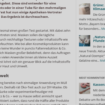
gebot. Diese sind entweder für eine
Grüne:
s oder in einer Tube für den mehrmaligen
Klimaa
est hat nun einige Apotheken-Vertreter
Die Grün
Das Ergebnis ist durchwachsen.
mehr Hitzeschutz 
Motto „Bayern bra
für besonders...
Me
iesmal einen großen Test gestartet. Mit dabei zehn
treten sind. Masken sollen die tägliche
„Natura
rch reichhaltige Texturen oder Inhaltsstoffe wie
Pfunde
hfeuchten. Wie bei allen Kosmetikprodukten kann
In den s
 keine Wunder in puncto Faltenreduktion & Co.
neue Trends. Aktue
ich Masken großer Beliebtheit, denn das Auftragen
„Natural Ozempic“ 
n vielen Anwender:innen als kleine Auszeit
Gelatine eine...
Me
 lohnt sich ein genauer Blick auf die Inhaltsstoffe
für Haut und Umwelt.
mwelt
MEIST KOMMENTIER
ung bereites nach einmaliger Anwendung im Müll
Kassen:
ers. Deshalb rät Öko-Test auch zur DIY-Maske. Ob
Mit dem 
Gurke oder experimentierfreudiger mit
niederlä
z & Co. – wer zu Hause selbst anmischt spart
Debatte um Rx-Bon
tisiert zudem, dass rund die Hälfte aller Produkte
Bundesgesundheits
 abbaubaren synthetischen Polymere enthält. Wie