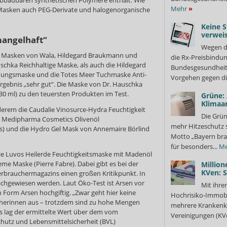
Mehr
»
 Masken auch PEG-Derivate und halogenorganische
Keine S
verweis
mangelhaft“
Wegen d
ie Masken von Wala, Hildegard Braukmann und
die Rx-Preisbindun
schka Reichhaltige Maske, als auch die Hildegard
Bundesgesundheits
chungsmaske und die Totes Meer Tuchmaske Anti-
Vorgehen gegen di
ergebnis „sehr gut“. Die Maske von Dr. Hauschka
30 ml) zu den teuersten Produkten im Test.
Grüne:
Klimaa
derem die Caudalie Vinosurce-Hydra Feuchtigkeit
Die Grün
 Medipharma Cosmetics Olivenöl
mehr Hitzeschutz 
ss) und die Hydro Gel Mask von Annemaire Börlind
Motto „Bayern bra
für besonders...
Me
die Luvos Heilerde Feuchtigkeitsmaske mit Madenöl
me Maske (Pierre Fabre). Dabei gibt es bei der
Million
KVen: 
erbrauchermagazins einen großen Kritikpunkt. In
chgewiesen werden. Laut Öko-Test ist Arsen vor
Mit ihre
n Form Arsen hochgiftig. „Zwar geht hier keine
Hochrisiko-Immobi
cherinnen aus – trotzdem sind zu hohe Mengen
mehrere Krankenka
 lag der ermittelte Wert über dem vom
Vereinigungen (KVe
hutz und Lebensmittelsicherheit (BVL)