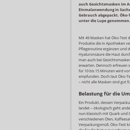
auch Gesichtsmasken im An
Einmalanwendung in Sachet
Gebrauch abgepackt. Öko-T
unter die Lupe genommen. 
Mit 49 Masken hat Öko-Test d
Produkte die in Apotheken ver
Pflegeroutine ergänzen und du
Hyaluronsäure die Haut durc
man auch bei Gesichtsmasken
erwarten. Dennoch erfreuen s
für 10 bis 15 Minuten wird vo
empfunden. Doch laut Öko-Test
– nicht alle Masken sind gut 
Belastung für die U
Ein Produkt, dessen Verpack
landet – ökologisch geht and
nun klassisch mit Quark und 
verschiedenen Ölen, Kaffeesat
Verpackungsmüll. Öko-Test kri
die für die Natur nur schwer