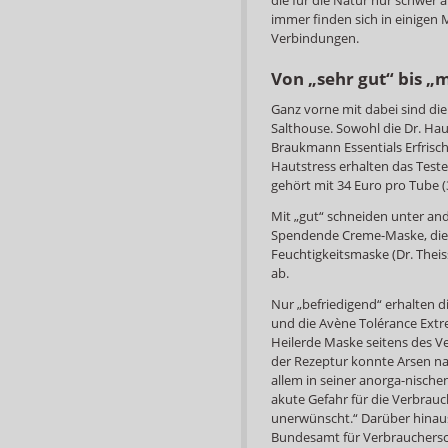
immer finden sich in einigen
Verbindungen.
Von „sehr gut“ bis „
Ganz vorne mit dabei sind d
Salthouse. Sowohl die Dr. Hau
Braukmann Essentials Erfris
Hautstress erhalten das Test
gehört mit 34 Euro pro Tube (
Mit „gut“ schneiden unter an
Spendende Creme-Maske, die
Feuchtigkeitsmaske (Dr. Thei
ab.
Nur „befriedigend“ erhalten 
und die Avène Tolérance Extre
Heilerde Maske seitens des V
der Rezeptur konnte Arsen na
allem in seiner anorga-nische
akute Gefahr für die Verbrau
unerwünscht.“ Darüber hinaus
Bundesamt für Verbrauchersc