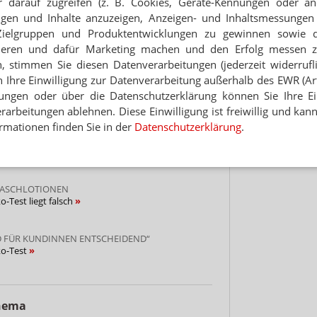
 darauf zugreifen (z. B. Cookies, Geräte-Kennungen oder an
Jetzt
abonnieren
eigen und Inhalte anzuzeigen, Anzeigen- und Inhaltsmessung
Hinwei
 zum Newsletter & Datenschutz
Zielgruppen und Produktentwicklungen zu gewinnen sowie 
ieren und dafür Marketing machen und den Erfolg messen 
n, stimmen Sie diesen Datenverarbeitungen (jederzeit widerrufl
h Ihre Einwilligung zur Datenverarbeitung außerhalb des EWR (Art.
HADENERSATZ
lungen oder über die Datenschutzerklärung können Sie Ihre Ein
muss Gewinn abgeben
arbeitungen ablehnen. Diese Einwilligung ist freiwillig und kann
rmationen finden Sie in der
Datenschutzerklärung
.
 UREA
rperlotionen „ungenügend“
WASCHLOTIONEN
Test liegt falsch
D FÜR KUNDINNEN ENTSCHEIDEND“
ko-Test
Thema