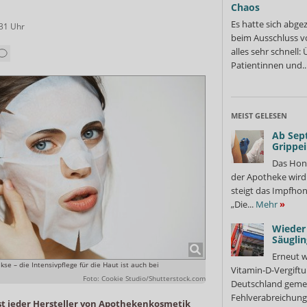
Chaos
Es hatte sich abge
:31
Uhr
beim Ausschluss v
alles sehr schnell
Patientinnen und..
MEIST GELESEN
Ab Sep
Grippe
Das Hon
der Apotheke wir
steigt das Impfhon
„Die...
Mehr
»
Wieder 
Säuglin
Erneut w
se – die Intensivpflege für die Haut ist auch bei
Vitamin-D-Vergiftu
Foto: Cookie Studio/Shutterstock.com
Deutschland gemel
Fehlverabreichung 
ast jeder Hersteller von Apothekenkosmetik