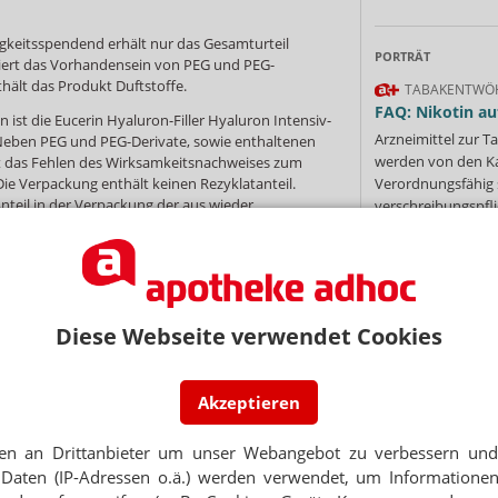
gkeitsspendend erhält nur das Gesamturteil
PORTRÄT
isiert das Vorhandensein von PEG und PEG-
hält das Produkt Duftstoffe.
TABAKENTWÖ
FAQ: Nikotin au
 ist die Eucerin Hyaluron-Filler Hyaluron Intensiv-
Arzneimittel zur
 Neben PEG und PEG-Derivate, sowie enthaltenen
werden von den Ka
est das Fehlen des Wirksamkeitsnachweises zum
ie Verpackung enthält keinen Rezyklatanteil.
Verordnungsfähig s
nteil in der Verpackung der aus wieder
verschreibungspfli
teht. Dabei existieren zwei Gruppen von
Mehr
»
die Post Industrial Rezyklate, die aus industriellen
d zum anderen die Post Consumer Rezyklate, die
uchern gewonnen werden.
Diese Webseite verwendet Cookies
Ne
Akzeptieren
NEWSLETTER
E-MAIL ADRESS
en an Drittanbieter um unser Webangebot zu verbessern und 
 Tages direkt in Ihr Postfach. Kostenlos!
Daten (IP-Adressen o.ä.) werden verwendet, um Informationen
Jet