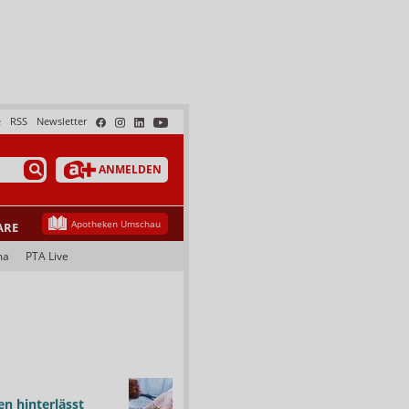
e
RSS
Newsletter
ANMELDEN
Apotheken Umschau
ARE
ma
PTA Live
n hinterlässt