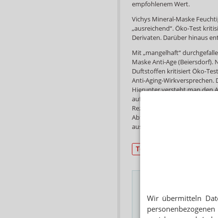
empfohlenem Wert.
Vichys Mineral-Maske Feuchti
„ausreichend“. Öko-Test krit
Derivaten. Darüber hinaus ent
Mit „mangelhaft“ durchgefallen
Maske Anti-Age (Beiersdorf).
Duftstoffen kritisiert Öko-T
Anti-Aging-Wirkversprechen. D
Hierunter versteht man den A
aufbereitetem Kunststoff bes
Rezyklaten: Zum einen gibt es 
Abfällen gewonnen werden un
aus Abfällen von Endverbra
Testurteile
Wir übermitteln Dat
Das Wichtigste des
personenbezogenen 
E-MAIL ADRESSE