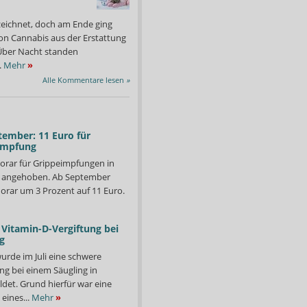
zeichnet, doch am Ende ging
on Cannabis aus der Erstattung
: Über Nacht standen
.
Mehr
»
Alle Kommentare lesen
»
tember: 11 Euro für
impfung
orar für Grippeimpfungen in
d angehoben. Ab September
orar um 3 Prozent auf 11 Euro.
Vitamin-D-Vergiftung bei
g
urde im Juli eine schwere
ng bei einem Säugling in
det. Grund hierfür war eine
eines...
Mehr
»