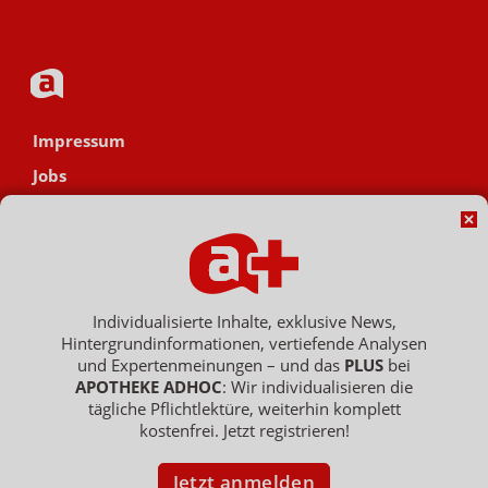
Impressum
Jobs
Datenschutz
AGB
Netiquette
Hinweisgebersystem
Individualisierte Inhalte, exklusive News,
Hintergrundinformationen, vertiefende Analysen
Vertrag widerrufen
und Expertenmeinungen – und das
PLUS
bei
APOTHEKE ADHOC
: Wir individualisieren die
tägliche Pflichtlektüre, weiterhin komplett
kostenfrei. Jetzt registrieren!
Copyright © 2007 - 2026 , APOTHEKE ADHOC ist ein Dienst der ELPATO
Medien GmbH / Franz-Ehrlich-Str. 12 / 12489 Berlin
Geschäftsführer: Patrick Hollstein, Thomas Bellartz / Amtsgericht Berlin
Jetzt anmelden