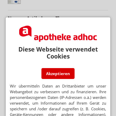
Neuere Artikel zum Thema
KOSMETIKHERSTELLER
Dr. Wolff: Eigener Vertrieb in Österreich
NACH ÜBERGANGSJAHR
Dr. Wolff will wieder zweistellig wachsen
Diese Webseite verwendet
Cookies
KOMBI GEGEN ENTZÜNDUNG & JUCKREIZ
Linola kommt Duo
Akzeptieren
RÖTUNG, SPANNUNG, JUCKREIZ
Dr. Wolff bringt Linola Gesichtscreme sensitive
Wir übermitteln Daten an Drittanbieter um unser
Webangebot zu verbessern und zu finanzieren. Ihre
personenbezogenen Daten (IP-Adressen o.ä.) werden
verwendet, um Informationen auf Ihrem Gerät zu
speichern und /oder darauf zugreifen (z. B. Cookies,
Mehr zum Thema
Geräte-Kennungen oder andere Informationen),