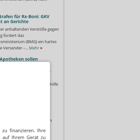
trafen für Rx-Boni: GKV
t an Gerichte
er anhaltenden Verstöße gegen
g fordert das
ministerium (BMG) ein hartes
e Versender –...
Mehr
»
 Apotheken sollen
nlagen abgeben
en in Bayern haben sich für
starkgemacht. Unter dem
ucht Abkühlung – schnelle Hilfe
hr
»
enverluste bei Kassen &
Schaden deutlich höher
n Investitionen in einen
lienfonds von Verius haben
ssen und Kassenärztliche
zu finanzieren. Ihre
n)...
Mehr
»
 auf Ihrem Gerät zu