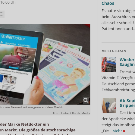
 10:00
Uhr
Chaos
Es hatte sich abge
beim Ausschluss v
alles sehr schnell
Patientinnen und..
MEIST GELESEN
Wieder 
Säuglin
Erneut w
Vitamin-D-Vergiftu
Deutschland gemel
Fehlverabreichung 
Ab Sep
Grippe
ktor ein Gesundheitsmagazin auf den Markt.
Das Hon
Foto: Hubert Burda Media
der Apotheke wir
 der Marke Netdoktor ein
steigt das Impfhon
n Markt. Die größte deutschsprachige
„Die...
Mehr
»