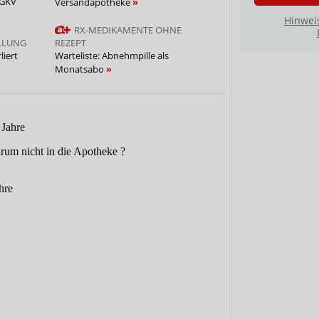
 GKV
Versandapotheke
Hinwei
RX-MEDIKAMENTE OHNE
LLUNG
REZEPT
iert
Warteliste: Abnehmpille als
Monatsabo