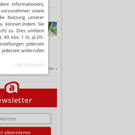
dere Informationen),
en vorzunehmen sowie
die Nutzung unserer
zu können.Indem Sie
HNUNG
f Rezept
ich) zu. Dies umfasst
 49 Abs. 1 lit. a) DS-
 Tabakentwöhnung
stellungen jederzeit
ssen erstattet.
ind nikotinhaltige nicht
 jederzeit widerrufen
chtige Präparate sowie...
EINSTELLUNGEN
Alle Porträts lesen
»
wsletter
E
zt abonnieren