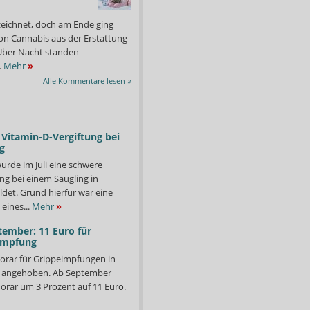
zeichnet, doch am Ende ging
on Cannabis aus der Erstattung
: Über Nacht standen
.
Mehr
»
Alle Kommentare lesen
»
Vitamin-D-Vergiftung bei
g
urde im Juli eine schwere
ng bei einem Säugling in
det. Grund hierfür war eine
eines...
Mehr
»
tember: 11 Euro für
impfung
orar für Grippeimpfungen in
d angehoben. Ab September
orar um 3 Prozent auf 11 Euro.