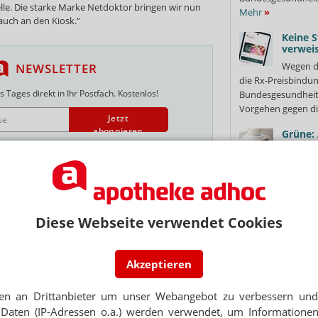
e. Die starke Marke Netdoktor bringen wir nun
Mehr
»
uch an den Kiosk.“
Keine S
verweis
Wegen d
NEWSLETTER
die Rx-Preisbindun
 Tages direkt in Ihr Postfach. Kostenlos!
Bundesgesundheits
Vorgehen gegen di
Jetzt
abonnieren
Grüne:
Klimaa
 zum Newsletter & Datenschutz
Die Grün
mehr Hitzeschutz 
Motto „Bayern bra
TALE
für besonders...
Me
tor in Österreich und Schweiz
Diese Webseite verwendet Cookies
Million
KVen: 
Mit ihre
Akzeptieren
rt Netdoktor
Hochrisiko-Immobi
mehrere Krankenka
en an Drittanbieter um unser Webangebot zu verbessern und 
Vereinigungen (KVe
TTFORM
Daten (IP-Adressen o.ä.) werden verwendet, um Informationen
tert: Burda kauft Netdoktor