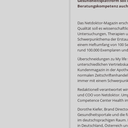
Gesundheitsplattform soll l
Beratungskompetenz auch a
Das Netdoktor-Magazin erschei
Qualität soll es wissenschaft
Untersuchungen, Therapien 
Schwerpunkthema der Erstaus
einem Heftumfang von 100 Sei
rund 100.000 Exemplaren und 
Überschneidungen zu My life 
unterschiedlichen Vertriebskan
Kundenmagazin in der Apothe
normalen Zeitschriftenhand
immer mit einem Schwerpunk
Redaktionell verantwortet wi
und COO von Netdoktor. Umge
Competence Center Health im 
Dorothe Kiefer, Brand Directo
Gesundheitsportale und die f
im deutschsprachigen Raum. F
in Deutschland, Österreich un