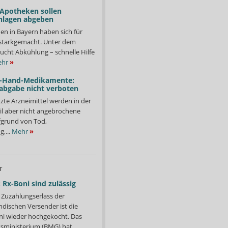
 Apotheken sollen
nlagen abgeben
en in Bayern haben sich für
starkgemacht. Unter dem
ucht Abkühlung – schnelle Hilfe
hr
»
-Hand-Medikamente:
abgabe nicht verboten
te Arzneimittel werden in der
il aber nicht angebrochene
fgrund von Tod,
,...
Mehr
»
T
 Rx-Boni sind zulässig
Zuzahlungserlass der
ndischen Versender ist die
i wieder hochgekocht. Das
ministerium (BMG) hat...