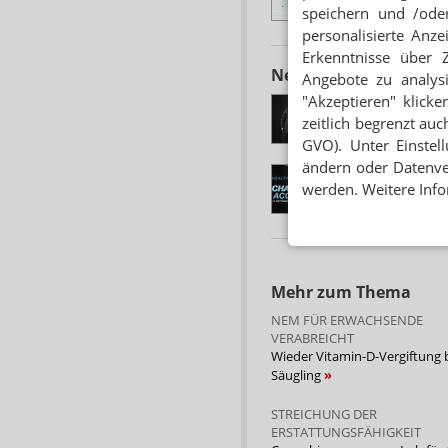
speichern und /oder
personalisierte Anz
Erkenntnisse über 
Neuere Artikel zum 
Angebote zu analys
"Akzeptieren" klicke
CHEFWECHSEL BE
Neue Position: Burd
zeitlich begrenzt auc
GVO). Unter Einstel
ändern oder Datenver
ZUKUNFTSPAKT A
werden. Weitere Info
Burda lädt zum He
Mehr zum Thema
NEM FÜR ERWACHSENDE
VERABREICHT
Wieder Vitamin-D-Vergiftung 
Säugling
STREICHUNG DER
ERSTATTUNGSFÄHIGKEIT