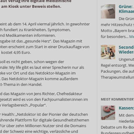
aut Verlag ihre digitale medizinische
m Kiosk unter Beweis stellen.
Grüne:
Klimaa
Die Grün
nt ab dem 14. April viermal jährlich. In gewohnter
mehr Hitzeschutz 
lich fundiert zu Krankheiten, Symptomen,
Motto „Bayern bra
und Medikamenten informieren.
für besonders...
Me
gabe ist das „gesunde Herz“. Das Magazin mit
ten erscheint zum Start in einer Druckauflage von
Second
Wieder
kostet 4,95 Euro.
Ungenutz
soll es nicht geben, schon wegen der
Regel entsorgt. We
äle: My life gibt es laut einer Sprecherin nur als
Packungen, die au
ke vor Ort und das Netdoktor-Magazin im
Therapieumstellung
el. Das Netdoktor-Magazin komme außerdem
t-Thema in den Handel.
rd das Magazin von Jens Richter, Chefredakteur
setzt wird es von den Fachjournalisten:innen im
MEIST KOMMENTIER
Verlagsbereich „Popular“.
Kassen:
r Health: „Netdoktor ist der Pionier der deutschen
Mit dem 
ührende Plattform für digitale Gesundheitsthemen
niederlä
ür über zehn Millionen Nutzer sind die Domains
Debatte um Rx-Bon
d der Schweiz eine wichtige, verlässliche und
Bundesgesundheits