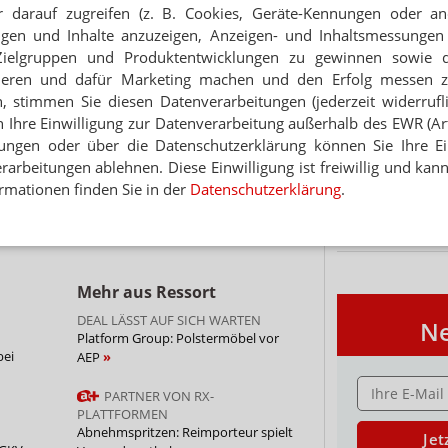
 darauf zugreifen (z. B. Cookies, Geräte-Kennungen oder an
eigen und Inhalte anzuzeigen, Anzeigen- und Inhaltsmessung
PORTRÄT
Zielgruppen und Produktentwicklungen zu gewinnen sowie 
Thema
ieren und dafür Marketing machen und den Erfolg messen 
TABAKENTWÖ
FAQ: Nikotin au
n, stimmen Sie diesen Datenverarbeitungen (jederzeit widerrufl
I NETDOKTOR
a setzt auf Digital Health
h Ihre Einwilligung zur Datenverarbeitung außerhalb des EWR (Art.
Arzneimittel zur
lungen oder über die Datenschutzerklärung können Sie Ihre Ein
werden von den Ka
Verordnungsfähig s
arbeitungen ablehnen. Diese Einwilligung ist freiwillig und kann
POTHEKE
verschreibungspfli
rmationen finden Sie in der
Datenschutzerklärung
.
alth Lab
Mehr
»
Mehr aus Ressort
DEAL LÄSST AUF SICH WARTEN
Ne
Platform Group: Polstermöbel vor
bei
AEP
E-MAIL ADRESS
PARTNER VON RX-
PLATTFORMEN
Abnehmspritzen: Reimporteur spielt
Jet