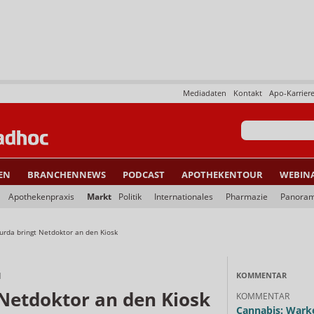
Mediadaten
Kontakt
Apo-Karrier
EN
BRANCHENNEWS
PODCAST
APOTHEKENTOUR
WEBIN
Apothekenpraxis
Markt
Politik
Internationales
Pharmazie
Panora
urda bringt Netdoktor an den Kiosk
N
KOMMENTAR
 Netdoktor an den Kiosk
KOMMENTAR
Cannabis: Warke