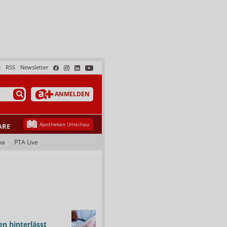
e
RSS
Newsletter
ANMELDEN
Apotheken Umschau
ARE
ma
PTA Live
n hinterlässt