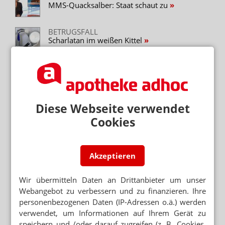
MMS-Quacksalber: Staat schaut zu
BETRUGSFALL
Scharlatan im weißen Kittel
NIEDERSACHSEN
Arzneimittel vom Schäfer
RUSSLAND
Diese Webseite verwendet
Werbeverbot für Wunderheiler
Cookies
Neuere Artikel zum Thema
EHEMALIGE APOTHEKE GEKAPERT
Akzeptieren
„Naturapotheke“ – Ärger für Guru Franz
Wir übermitteln Daten an Drittanbieter um unser
Webangebot zu verbessern und zu finanzieren. Ihre
personenbezogenen Daten (IP-Adressen o.ä.) werden
verwendet, um Informationen auf Ihrem Gerät zu
Mehr zum Thema
speichern und /oder darauf zugreifen (z. B. Cookies,