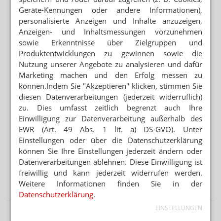
NICHT NUR ANGESTELLTENVERHÄLTNIS
Geräte-Kennungen oder andere Informationen),
Medizinstudenten wollen eigene Praxis
personalisierte Anzeigen und Inhalte anzuzeigen,
Anzeigen- und Inhaltsmessungen vorzunehmen
KLIMARESILIENTES GESUNDHEITSWESEN
Hitzewellen: Ärzte fordern verbindliche Maßnahmen
sowie Erkenntnisse über Zielgruppen und
Produktentwicklungen zu gewinnen sowie die
GEZIELTER SONNENBRAND
Nutzung unserer Angebote zu analysieren und dafür
Experte warnt vor „UV-Maxxing“
Marketing machen und den Erfolg messen zu
können.Indem Sie "Akzeptieren" klicken, stimmen Sie
diesen Datenverarbeitungen (jederzeit widerruflich)
Mehr aus Ressort
zu. Dies umfasst zeitlich begrenzt auch Ihre
PREISABSPRACHEN IN DEN USA
Einwilligung zur Datenverarbeitung außerhalb des
Kartellverfahren: Sandoz zahlt halbe Milliarde
EWR (Art. 49 Abs. 1 lit. a) DS-GVO). Unter
Einstellungen oder über die Datenschutzerklärung
ANHÖRUNG DES US-IMMUNOLOGEN ANTHONY FAUCI
können Sie Ihre Einstellungen jederzeit ändern oder
Corona: Erneute Debatte zum Ursprung des Virus
Datenverarbeitungen ablehnen. Diese Einwilligung ist
freiwillig und kann jederzeit widerrufen werden.
JAHRELANGER RECHTSSTREIT
Talkum-Klagen: J&J will milliardenschweren Vergleich
Weitere Informationen finden Sie in der
Datenschutzerklärung
.
EINSTELLUNGEN