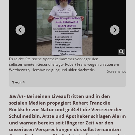
nz die
Es reicht: Steirische Apothekerkammer verklagte den
Rober
echen
selbsternannten Gesundheitsgur Robert Franz wegen unlauterem
Vertr
Wettbewerb, Herabwürdigung und übler Nachrede.
Screenshot
e.com
1 von 4
Berlin
-
Bei seinen Liveauftritten und in den
sozialen Medien propagiert Robert Franz die
Rückkehr zur Natur und geißelt die Vertreter der
Schulmedizin. Ärzte und Apotheker schlagen Alarm
und warnen bereits seit längerer Zeit vor den
unseriösen Versprechungen des selbsternannten