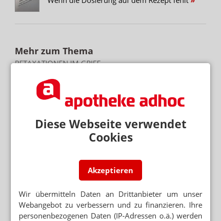
Mehr zum Thema
RETAXATIONEN IM GRIFF
Weniger Retax: „Bin begeistert vom E-Rezept“
VENTAVIS/ADEMPAS/APO-GO
Patientenprogramme: Hintermann reich, Apotheker
ruiniert
Diese Webseite verwendet
REZEPTKONTROLLE VOR ABGABE
Cookies
Echtzeitprüfung: GfS gibt Retax-Garantie
Akzeptieren
Mehr aus Ressort
GESETZGEBER MUSS HANDELN
Wir übermitteln Daten an Drittanbieter um unser
Urteil verbietet Rezepturen im Sprechstundenbedarf
Webangebot zu verbessern und zu finanzieren. Ihre
„AUTOMATISIERTE AUSGABESTATIONEN“
personenbezogenen Daten (IP-Adressen o.ä.) werden