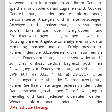
Automat statt Apotheke: Ausnahme für Versender
verwendet, um Informationen auf Ihrem Gerät zu
speichern und /oder darauf zugreifen (z. B. Cookies,
WEITER FLAUTE IN APOTHEKEN
Geräte-Kennungen oder andere Informationen),
Erstes Halbjahr: 7 Prozent weniger OTC-Packungen
personalisierte Anzeigen und Inhalte anzuzeigen,
Anzeigen- und Inhaltsmessungen vorzunehmen
sowie Erkenntnisse über Zielgruppen und
Produktentwicklungen zu gewinnen sowie die
Nutzung unserer Angebote zu analysieren und dafür
Marketing machen und den Erfolg messen zu
können.Indem Sie "Akzeptieren" klicken, stimmen Sie
diesen Datenverarbeitungen (jederzeit widerruflich)
zu. Dies umfasst zeitlich begrenzt auch Ihre
Einwilligung zur Datenverarbeitung außerhalb des
EWR (Art. 49 Abs. 1 lit. a) DS-GVO). Unter
Einstellungen oder über die Datenschutzerklärung
können Sie Ihre Einstellungen jederzeit ändern oder
Datenverarbeitungen ablehnen. Diese Einwilligung ist
freiwillig und kann jederzeit widerrufen werden.
Weitere Informationen finden Sie in der
Datenschutzerklärung
.