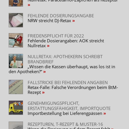
FEHLENDE DOSIERUNGSANGABE
NRW streicht DJ-Retax
FRIEDENSPFLICHT FÜR 2022
Fehlende Dosierangaben: AOK streicht
Nullretax
NULLRETAX: APOTHEKERIN SCHREIBT
BRANDBRIEF
„Wissen die Kassen überhaupt, was los ist in
den Apotheken?“
FALLSTRICKE BEI FEHLENDEN ANGABEN
Retax-Falle: Falsche Verordnungen beim BtM-
Rezept
GENEHMIGUNGSPFLICHT,
ERSTATTUNGSFÄHIGKEIT, IMPORTQUOTE
Importbestellung bei Lieferengpässen
REZEPTUREN, T-REZEPT & MUSTER-16
Wenn die Dosierung auf dem Rezept fehlt