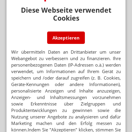
Cannabis auf BtM-Rezept: Keine Retax von
DGUV
Diese Webseite verwendet
Cookies
AMVV STATT BTMVV
Medizinal-Cannabis: Im Notfall auch ohne
Rezept
Akzeptieren
G-BA-BESCHLUSS
Cannabis: Genehmigungspflicht entfällt auch
für Hausärzte
Wir übermitteln Daten an Drittanbieter um unser
Webangebot zu verbessern und zu finanzieren. Ihre
MEHRFACHENTNAHME UND HALTBARKEIT
personenbezogenen Daten (IP-Adressen o.ä.) werden
Retaxgefahr Dronabinoltropfen: Welche
verwendet, um Informationen auf Ihrem Gerät zu
Packungsgröße bestellen?
speichern und /oder darauf zugreifen (z. B. Cookies,
PRIVAT- ODER KASSENREZEPT
Geräte-Kennungen oder andere Informationen),
Cannabis: So läuft die Abrechnung
personalisierte Anzeigen und Inhalte anzuzeigen,
Anzeigen- und Inhaltsmessungen vorzunehmen
BTMVV
sowie Erkenntnisse über Zielgruppen und
Medizinalcannabis: Vernichtung nur mit Doku
Produktentwicklungen zu gewinnen sowie die
Nutzung unserer Angebote zu analysieren und dafür
Marketing machen und den Erfolg messen zu
ÜBERGANGSZEITRAUM VERLÄNGERT
können.Indem Sie "Akzeptieren" klicken, stimmen Sie
Auf unbestimmte Zeit: Cannabis auf BtM-