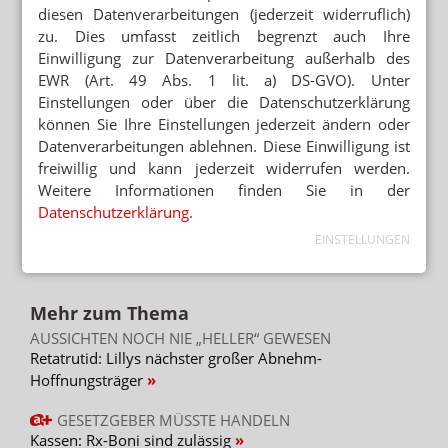
Rezept
diesen Datenverarbeitungen (jederzeit widerruflich)
zu. Dies umfasst zeitlich begrenzt auch Ihre
KAPSELN UND LÖSUNGEN
Einwilligung zur Datenverarbeitung außerhalb des
Neuer Rezepturhinweis: Cannabidiol und
EWR (Art. 49 Abs. 1 lit. a) DS-GVO). Unter
Dronabinol
Einstellungen oder über die Datenschutzerklärung
NEUREGELUNG STEHT AUS
können Sie Ihre Einstellungen jederzeit ändern oder
Medizinalcannabis: Vernichtung noch nicht
Datenverarbeitungen ablehnen. Diese Einwilligung ist
geklärt
freiwillig und kann jederzeit widerrufen werden.
Weitere Informationen finden Sie in der
AUSWIRKUNGEN AUF CANG
BGH hält an Grenzwert von 7,5 Gramm THC
Datenschutzerklärung
.
fest
EINSTELLUNGEN
Mehr zum Thema
AUSSICHTEN NOCH NIE „HELLER“ GEWESEN
Retatrutid: Lillys nächster großer Abnehm-
Hoffnungsträger
GESETZGEBER MÜSSTE HANDELN
Kassen: Rx-Boni sind zulässig