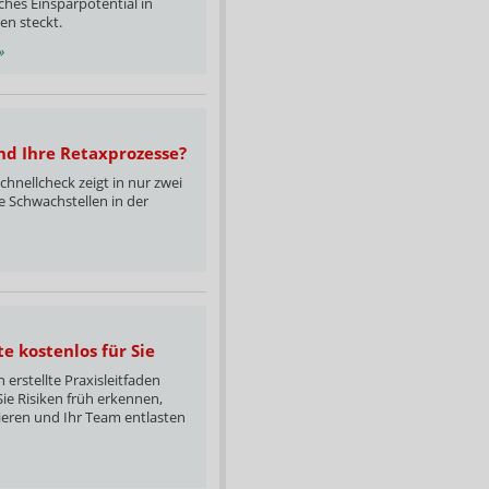
lches Einsparpotential in
en steckt.
»
ind Ihre Retaxprozesse?
chnellcheck zeigt in nur zwei
 Schwachstellen in der
e kostenlos für Sie
 erstellte Praxisleitfaden
Sie Risiken früh erkennen,
ieren und Ihr Team entlasten