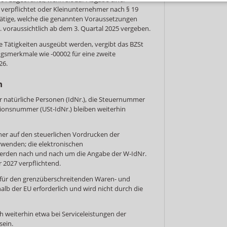
verpflichtet oder Kleinunternehmer nach § 19
 Tätige, welche die genannten Voraussetzungen
r. voraussichtlich ab dem 3. Quartal 2025 vergeben.
e Tätigkeiten ausgeübt werden, vergibt das BZSt
ngsmerkmale wie -00002 für eine zweite
26.
n
r natürliche Personen (IdNr.), die Steuernummer
ionsnummer (USt-IdNr.) bleiben weiterhin
her auf den steuerlichen Vordrucken der
wenden; die elektronischen
erden nach und nach um die Angabe der W-IdNr.
ar 2027 verpflichtend.
in für den grenzüberschreitenden Waren- und
alb der EU erforderlich und wird nicht durch die
h weiterhin etwa bei Serviceleistungen der
sein.