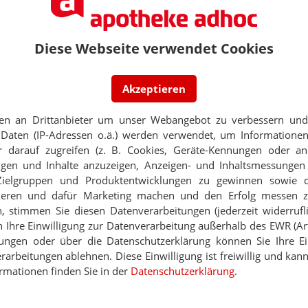
potheken
lten selbstständige Apothekerinnen und
fern sie Filialen betreiben oder verschiedenen
Diese Webseite verwendet Cookies
nachgehen.
Akzeptieren
Anfangsbuchstaben „DE“ und einer 9-stelligen
n ihrem Aufbau der Umsatzsteuer-
en an Drittanbieter um unser Webangebot zu verbessern und 
dNr.).
Daten (IP-Adressen o.ä.) werden verwendet, um Informationen
 darauf zugreifen (z. B. Cookies, Geräte-Kennungen oder an
ird fortlaufend für jede einzelne wirtschaftliche
eigen und Inhalte anzuzeigen, Anzeigen- und Inhaltsmessung
nterscheidungsmerkmal beginnend mit 00001
vergebene Unterscheidungsmerkmal mit einer
Zielgruppen und Produktentwicklungen zu gewinnen sowie 
welcher der Betrieb oder die Betriebsstätte beim
ieren und dafür Marketing machen und den Erfolg messen 
t wird.
n, stimmen Sie diesen Datenverarbeitungen (jederzeit widerrufl
h Ihre Einwilligung zur Datenverarbeitung außerhalb des EWR (Art.
9, ggf. mit Unterscheidungsmerkmal für die erste
123456789-00001
lungen oder über die Datenschutzerklärung können Sie Ihre Ein
arbeitungen ablehnen. Diese Einwilligung ist freiwillig und kann
sönlichen bzw. betrieblichen Daten oder Daten des
rmationen finden Sie in der
Datenschutzerklärung
.
hlüsselt.
schaftlich Tätigen eine W-IdNr. zunächst mit dem
1 zugeordnet, wenn sie zur Abgabe einer