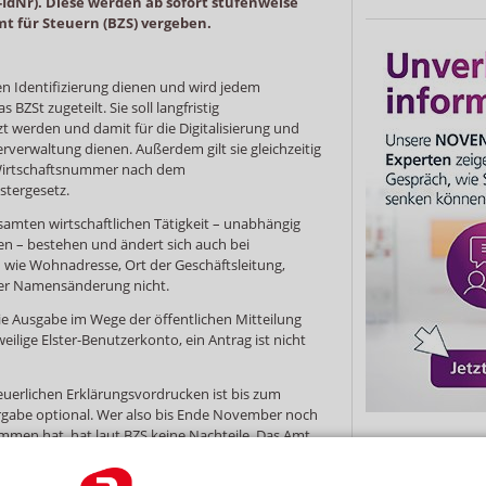
IdNr). Diese werden ab sofort stufenweise
t für Steuern (BZS) vergeben.
gen Identifizierung dienen und wird jedem
 BZSt zugeteilt. Sie soll langfristig
 werden und damit für die Digitalisierung und
rverwaltung dienen. Außerdem gilt sie gleichzeitig
 Wirtschaftsnummer nach dem
tergesetz.
esamten wirtschaftlichen Tätigkeit – unabhängig
n – bestehen und ändert sich auch bei
ie Wohnadresse, Ort der Geschäftsleitung,
der Namensänderung nicht.
ie Ausgabe im Wege der öffentlichen Mitteilung
eilige Elster-Benutzerkonto, ein Antrag ist nicht
euerlichen Erklärungsvordrucken ist bis zum
rgabe optional. Wer also bis Ende November noch
mmen hat, hat laut BZS keine Nachteile. Das Amt
angsregelungen“.