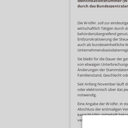
Identifikationsnummer (W-
durch das Bundeszentralam
Die W-IdNr. soll zur eindeuti
wirtschaftlich Tätigen durch das
behördenübergreifend genutzt
Entbürokratisierung der Steue
auch als bundeseinheitliche
Unternehmensbasisdatenregis
Sie bleibt für die Dauer der g
von etwaigen Unterbrechunge
Änderungen der Stammdaten w
Familienstand, Geschlecht o
Seit Anfang November läuft d
oder elektronisch über das jew
notwendig.
Eine Angabe der W-IdNr. in st
Abschluss der erstmaligen Ve
keine W-IdNr. mitgeteilt beko
verspricht „großzügige Überg