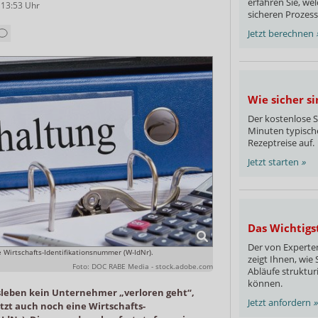
erfahren Sie, we
 13:53
Uhr
sicheren Prozess
Jetzt berechnen
Wie sicher s
Der kostenlose S
Minuten typische
Rezeptreise auf.
Jetzt starten
»
Das Wichtigst
Der von Experten
 Wirtschafts-Identifikationsnummer (W-IdNr).
zeigt Ihnen, wie 
Foto: DOC RABE Media - stock.adobe.com
Abläufe struktur
können.
leben kein Unternehmer „verloren geht“,
Jetzt anfordern
»
tzt auch noch eine Wirtschafts-