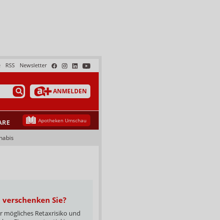
e
RSS
Newsletter
ANMELDEN
Apotheken Umschau
ARE
nabis
d verschenken Sie?
r mögliches Retaxrisiko und