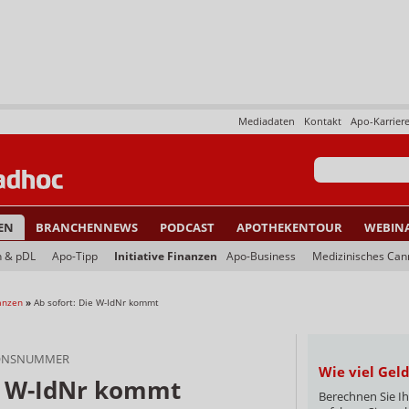
Mediadaten
Kontakt
Apo-Karrier
EN
BRANCHENNEWS
PODCAST
APOTHEKENTOUR
WEBIN
n & pDL
Apo-Tipp
Initiative Finanzen
Apo-Business
Medizinisches Can
nanzen
»
Ab sofort: Die W-IdNr kommt
IONSNUMMER
Wie viel Gel
ie W-IdNr kommt
Berechnen Sie Ih