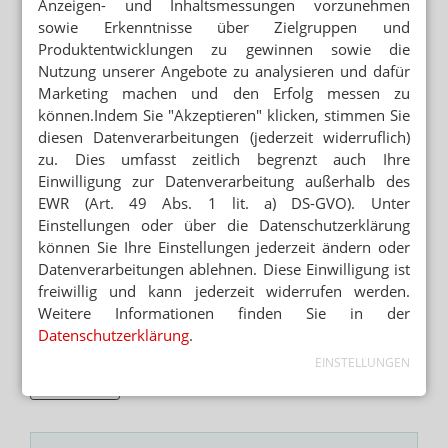
erfüllt werden, ist eine Mitnahme der Betäubungsmittel
Anzeigen- und Inhaltsmessungen vorzunehmen
nur über eine Ein- und Ausfuhrgenehmigung möglich,
sowie Erkenntnisse über Zielgruppen und
die bei der Bundesopiumstelle beantragt werden muss.
Produktentwicklungen zu gewinnen sowie die
Nutzung unserer Angebote zu analysieren und dafür
Marketing machen und den Erfolg messen zu
Einen Sonderfall stellen auch Substitutionspräparate
können.Indem Sie "Akzeptieren" klicken, stimmen Sie
dar. Der Arzt kann, wenn den Vorschriften des
diesen Datenverarbeitungen (jederzeit widerruflich)
Urlaubslandes entsprochen wird, Substitutionsmittel für
zu. Dies umfasst zeitlich begrenzt auch Ihre
die Reisedauer verordnen – maximal für 30 Tage pro
Einwilligung zur Datenverarbeitung außerhalb des
Jahr. Der Mediziner muss die Verschreibung
EWR (Art. 49 Abs. 1 lit. a) DS-GVO). Unter
unverzüglich bei der zuständigen Landesbehörde
Einstellungen oder über die Datenschutzerklärung
melden. Patienten sollten sich mit den zuständigen
können Sie Ihre Einstellungen jederzeit ändern oder
diplomatischen Vertretungen des Reiselandes in
Datenverarbeitungen ablehnen. Diese Einwilligung ist
Verbindung setzten, welche Auflagen für die Einfuhr
freiwillig und kann jederzeit widerrufen werden.
erfüllt werden müssen oder ob gar eine Verbot vorliegt.
Weitere Informationen finden Sie in der
Datenschutzerklärung
.
Beratungstipps
EINSTELLUNGEN
Apo-Tipp