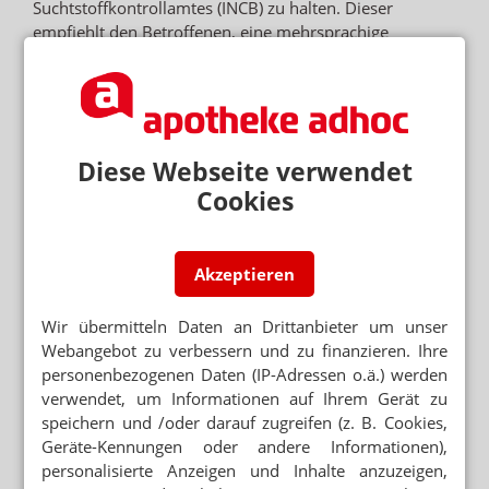
Suchtstoffkontrollamtes (INCB) zu halten. Dieser
empfiehlt den Betroffenen, eine mehrsprachige
Bescheinigung vom Arzt ausstellen zu lassen, die
Informationen zu den Einzel- und Tagesdosierungen,
Wirkstoffdosierung und Reisedauer enthält. Auch dieses
Dokument ist von der zuständigen Behörde zu
beglaubigen.
Diese Webseite verwendet
Cookies
Patienten müssen zudem die nationalen Bestimmungen
des Urlaubs- oder Transitlandes berücksichtigen und die
Rechtslage vor Reiseantritt abzuklären. Einige Länder
Akzeptieren
verlangen zusätzliche Importgenehmigungen,
beschränken die Einfuhrmenge oder schließen
Wir übermitteln Daten an Drittanbieter um unser
bestimmte Betäubungsmitteln ganz aus.
Webangebot zu verbessern und zu finanzieren. Ihre
personenbezogenen Daten (IP-Adressen o.ä.) werden
Ist dies der Fall, sollten sich die Betroffenen im
verwendet, um Informationen auf Ihrem Gerät zu
Vorhinein erkundigen, ob das benötigte Arzneimittel in
speichern und /oder darauf zugreifen (z. B. Cookies,
der Destination erhältlich ist und von einem ansässigen
Geräte-Kennungen oder andere Informationen),
Arzt verordnet werden kann. Kann dieser Punkt nicht
personalisierte Anzeigen und Inhalte anzuzeigen,