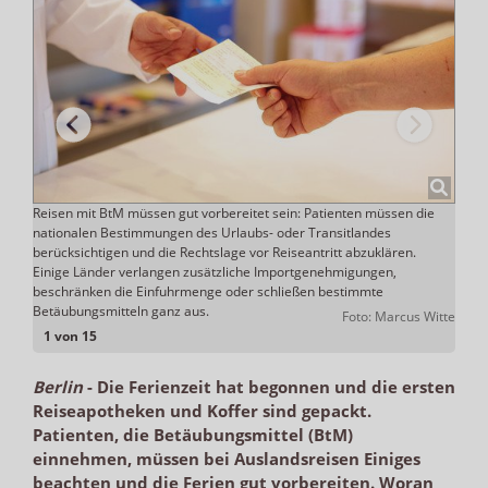
Reisen mit BtM müssen gut vorbereitet sein: Patienten müssen die
Reis
nationalen Bestimmungen des Urlaubs- oder Transitlandes
benöt
berücksichtigen und die Rechtslage vor Reiseantritt abzuklären.
75 d
ADHOC
Einige Länder verlangen zusätzliche Importgenehmigungen,
mitzu
beschränken die Einfuhrmenge oder schließen bestimmte
Betäubungsmitteln ganz aus.
Foto: Marcus Witte
1 von 15
Berlin
-
Die Ferienzeit hat begonnen und die ersten
Reiseapotheken und Koffer sind gepackt.
Patienten, die Betäubungsmittel (BtM)
einnehmen, müssen bei Auslandsreisen Einiges
beachten und die Ferien gut vorbereiten. Woran