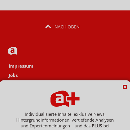
NACH OBEN
Impressum
Jobs
Datenschutz
AGB
Netiquette
Hinweisgebersystem
Individualisierte Inhalte, exklusive News,
Hintergrundinformationen, vertiefende Analysen
Vertrag widerrufen
und Expertenmeinungen – und das
PLUS
bei