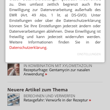
zu. Dies umfasst zeitlich begrenzt auch Ihre
PKA-AZUBI-SUCHE MIT HASHTAG
Einwilligung zur Datenverarbeitung außerhalb des
Personalsuche: Apothekerin vermisst
EWR (Art. 49 Abs. 1 lit. a) DS-GVO). Unter
Schülerpraktikant:innen
Einstellungen oder über die Datenschutzerklärung
können Sie Ihre Einstellungen jederzeit ändern oder
SCHILDDRÜSENBLOCKADE
Keine Jodtabletten – Alternative aus der
Datenverarbeitungen ablehnen. Diese Einwilligung ist
Rezeptur
freiwillig und kann jederzeit widerrufen werden.
Weitere Informationen finden Sie in der
GRUNDLAGENFORSCHUNG UND START-UP-
Datenschutzerklärung
.
KULTUR
Endosane: Cannabis-Fertigarzneimittel soll
EINSTELLUNGEN
Psychopharmaka revolutionieren
IN KOMBINATION MIT XYLOMETAZOLIN
Rezepturfrage: Gentamycin zur nasalen
Anwendung
Neuere Artikel zum Thema
BERECHNEN UND VERWERFEN
Retaxgefahr: Verwürfe in der Rezeptur