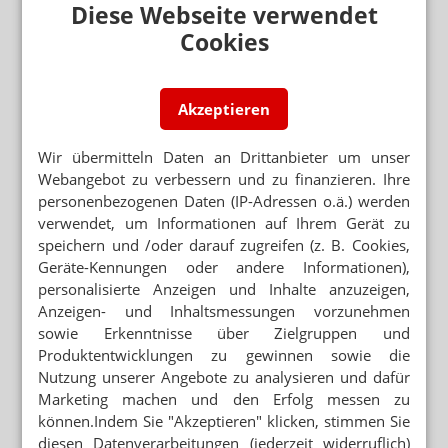
Diese Webseite verwendet
E-MAIL ADRESSE
Cookies
Jetzt abonnieren
Akzeptieren
Hinweis zum Newsletter & Datenschutz
Wir übermitteln Daten an Drittanbieter um unser
Lesen Sie auch
Webangebot zu verbessern und zu finanzieren. Ihre
ACHTUNG BEI NATRIUMVERBINDUNGEN
personenbezogenen Daten (IP-Adressen o.ä.) werden
Neue Deklarationsgrundlagen für
verwendet, um Informationen auf Ihrem Gerät zu
Rezepturarzneimittel
speichern und /oder darauf zugreifen (z. B. Cookies,
Geräte-Kennungen oder andere Informationen),
KORTISON-REZEPTUREN
Ringversuche: Betamethason und Prednisolon
personalisierte Anzeigen und Inhalte anzuzeigen,
Anzeigen- und Inhaltsmessungen vorzunehmen
sowie Erkenntnisse über Zielgruppen und
VZA: HERSTELLUNG OHNE REZEPT
Produktentwicklungen zu gewinnen sowie die
E-Rezept: Vorteil für Zyto-Apotheken
Nutzung unserer Angebote zu analysieren und dafür
Marketing machen und den Erfolg messen zu
REZEPTUREN AUS FERTIGARZNEIMITTELN
können.Indem Sie "Akzeptieren" klicken, stimmen Sie
Hash-Code könnte Retaxierungen vermeiden
diesen Datenverarbeitungen (jederzeit widerruflich)