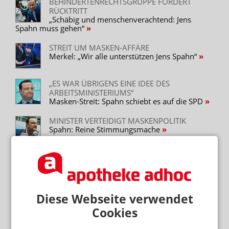
BEHINDERTENRECHTSGRUPPE FORDERT
RÜCKTRITT
„Schäbig und menschenverachtend: Jens
Spahn muss gehen“
STREIT UM MASKEN-AFFÄRE
Merkel: „Wir alle unterstützen Jens Spahn“
„ES WAR ÜBRIGENS EINE IDEE DES
ARBEITSMINISTERIUMS“
Masken-Streit: Spahn schiebt es auf die SPD
MINISTER VERTEIDIGT MASKENPOLITIK
Spahn: Reine Stimmungsmache
Mehr zum Thema
PARTNER VON RX-PLATTFORMEN
Diese Webseite verwendet
Abnehmspritzen: Reimporteur spielt Versandapotheke
Cookies