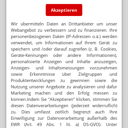
RX-MEDIKAMENTE OHNE REZEPT
Warteliste: Abnehmpille als Monatsabo
Akzeptieren
SEMAGLUTID
Wir übermitteln Daten an Drittanbieter um unser
Wegovy-Tablette ab September verfügbar
Webangebot zu verbessern und zu finanzieren. Ihre
personenbezogenen Daten (IP-Adressen o.ä.) werden
verwendet, um Informationen auf Ihrem Gerät zu
Mehr aus Ressort
speichern und /oder darauf zugreifen (z. B. Cookies,
KRITIK AN GESETZGEBUNGSVERFAHREN
Geräte-Kennungen oder andere Informationen),
Länder verärgert über Hauruck-Sparpaket
personalisierte Anzeigen und Inhalte anzuzeigen,
Anzeigen- und Inhaltsmessungen vorzunehmen
PODCAST NUR MAL SO ZUM WISSEN
sowie Erkenntnisse über Zielgruppen und
Das Cannabis-Chaos
Produktentwicklungen zu gewinnen sowie die
ANTRAG ABGELEHNT
Nutzung unserer Angebote zu analysieren und dafür
Grüne: Apotheken sollen Klimaanlagen abgeben
Marketing machen und den Erfolg messen zu
können.Indem Sie "Akzeptieren" klicken, stimmen Sie
diesen Datenverarbeitungen (jederzeit widerruflich)
zu. Dies umfasst zeitlich begrenzt auch Ihre
Einwilligung zur Datenverarbeitung außerhalb des
EWR (Art. 49 Abs. 1 lit. a) DS-GVO). Unter