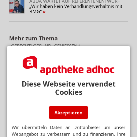
ABDA WARTET AUF REFERENTENENTWURF
„Wir haben kein Verhandlungsverhältnis mit
BMG“
Mehr zum Thema
„GERECHT! GESUND! GENIESSEN!“
Hanfparade: Demonstranten fordern umfassende
Legalisierung
APORETRO – DER SATIRISCHE WOCHENRÜCKBLICK
Apotheken sollen Heizlüfter und Sandsäcke abgeben
Diese Webseite verwendet
STREICHUNG DER ERSTATTUNGSFÄHIGKEIT
Cookies
Cannabisversorgung: Lob für GKV und KBV
Akzeptieren
Mehr aus Ressort
„DIESE REGIERUNG MUSS WEG“
Wir übermitteln Daten an Drittanbieter um unser
Protest gegen die Bundesregierung
Webangebot zu verbessern und zu finanzieren. Ihre