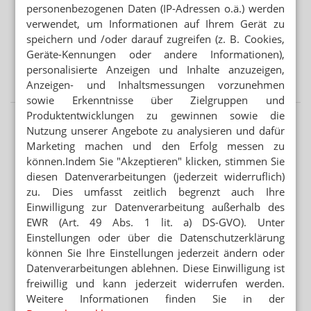
MEHR HITZETOTE
personenbezogenen Daten (IP-Adressen o.ä.) werden
Hitzeschutz: Was tut die Bundesregierung?
verwendet, um Informationen auf Ihrem Gerät zu
speichern und /oder darauf zugreifen (z. B. Cookies,
BUNDESREGIERUNG PRÜFT UMSETZUNGSBEDARF
Geräte-Kennungen oder andere Informationen),
Second-Hand-Medikamente: Wiederabgabe nicht
personalisierte Anzeigen und Inhalte anzuzeigen,
verboten
Anzeigen- und Inhaltsmessungen vorzunehmen
sowie Erkenntnisse über Zielgruppen und
Produktentwicklungen zu gewinnen sowie die
Nutzung unserer Angebote zu analysieren und dafür
Marketing machen und den Erfolg messen zu
können.Indem Sie "Akzeptieren" klicken, stimmen Sie
diesen Datenverarbeitungen (jederzeit widerruflich)
zu. Dies umfasst zeitlich begrenzt auch Ihre
Einwilligung zur Datenverarbeitung außerhalb des
EWR (Art. 49 Abs. 1 lit. a) DS-GVO). Unter
Einstellungen oder über die Datenschutzerklärung
können Sie Ihre Einstellungen jederzeit ändern oder
Datenverarbeitungen ablehnen. Diese Einwilligung ist
freiwillig und kann jederzeit widerrufen werden.
Weitere Informationen finden Sie in der