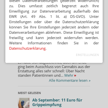
diesen Datenverarbeitungen (jederzeit widerruflich)
zu. Dies umfasst zeitlich begrenzt auch Ihre
Einwilligung zur Datenverarbeitung außerhalb des
EWR (Art. 49 Abs. 1 lit. a) DS-GVO). Unter
Einstellungen oder über die Datenschutzerklärung
können Sie Ihre Einstellungen jederzeit ändern oder
Datenverarbeitungen ablehnen. Diese Einwilligung ist
freiwillig und kann jederzeit widerrufen werden.
KOMMENTAR
Weitere Informationen finden Sie in der
KOMMENTAR
Datenschutzerklärung
.
Cannabis: Warken hinterlässt
EINSTELLUNGEN
Chaos
Es hatte sich abgezeichnet, doch am Ende
ging beim Ausschluss von Cannabis aus der
Erstattung alles sehr schnell: Über Nacht
standen Patientinnen und...
Mehr
»
Alle Kommentare lesen
»
MEIST GELESEN
Ab September: 11 Euro für
Grippeimpfung