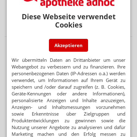
APP FÜR BRUSTKREBSPATIENTINNEN
„Wie eine Ärztin in der Handtasche“
Diese Webseite verwendet
VORSICHT BEI SILYCHRISTIN ODER CHOLIN
Cookies
Schilddrüse: DGE warnt vor NEM
Akzeptieren
Wir übermitteln Daten an Drittanbieter um unser
Webangebot zu verbessern und zu finanzieren. Ihre
personenbezogenen Daten (IP-Adressen o.ä.) werden
verwendet, um Informationen auf Ihrem Gerät zu
speichern und /oder darauf zugreifen (z. B. Cookies,
Geräte-Kennungen oder andere Informationen),
personalisierte Anzeigen und Inhalte anzuzeigen,
Anzeigen- und Inhaltsmessungen vorzunehmen
sowie Erkenntnisse über Zielgruppen und
Produktentwicklungen zu gewinnen sowie die
Nutzung unserer Angebote zu analysieren und dafür
Marketing machen und den Erfolg messen zu