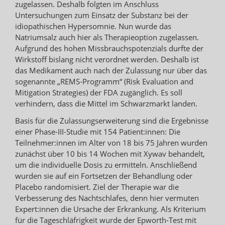
zugelassen. Deshalb folgten im Anschluss
Untersuchungen zum Einsatz der Substanz bei der
idiopathischen Hypersomnie. Nun wurde das
Natriumsalz auch hier als Therapieoption zugelassen.
Aufgrund des hohen Missbrauchspotenzials durfte der
Wirkstoff bislang nicht verordnet werden. Deshalb ist
das Medikament auch nach der Zulassung nur über das
sogenannte „REMS-Programm“ (Risk Evaluation and
Mitigation Strategies) der FDA zugänglich. Es soll
verhindern, dass die Mittel im Schwarzmarkt landen.
Basis für die Zulassungserweiterung sind die Ergebnisse
einer Phase-III-Studie mit 154 Patient:innen: Die
Teilnehmer:innen im Alter von 18 bis 75 Jahren wurden
zunächst über 10 bis 14 Wochen mit Xywav behandelt,
um die individuelle Dosis zu ermitteln. Anschließend
wurden sie auf ein Fortsetzen der Behandlung oder
Placebo randomisiert. Ziel der Therapie war die
Verbesserung des Nachtschlafes, denn hier vermuten
Expert:innen die Ursache der Erkrankung. Als Kriterium
für die Tageschläfrigkeit wurde der Epworth-Test mit