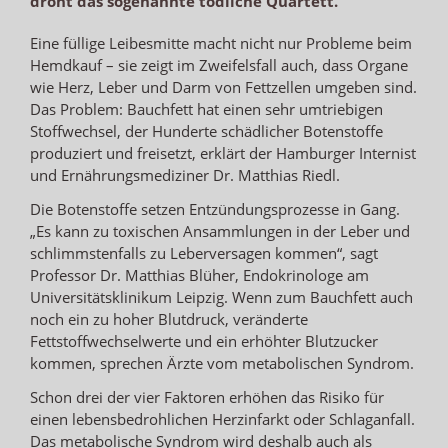
droht das sogenannte tödliche Quartett.
Eine füllige Leibesmitte macht nicht nur Probleme beim
Hemdkauf – sie zeigt im Zweifelsfall auch, dass Organe
wie Herz, Leber und Darm von Fettzellen umgeben sind.
Das Problem: Bauchfett hat einen sehr umtriebigen
Stoffwechsel, der Hunderte schädlicher Botenstoffe
produziert und freisetzt, erklärt der Hamburger Internist
und Ernährungsmediziner Dr. Matthias Riedl.
Die Botenstoffe setzen Entzündungsprozesse in Gang.
„Es kann zu toxischen Ansammlungen in der Leber und
schlimmstenfalls zu Leberversagen kommen“, sagt
Professor Dr. Matthias Blüher, Endokrinologe am
Universitätsklinikum Leipzig. Wenn zum Bauchfett auch
noch ein zu hoher Blutdruck, veränderte
Fettstoffwechselwerte und ein erhöhter Blutzucker
kommen, sprechen Ärzte vom metabolischen Syndrom.
Schon drei der vier Faktoren erhöhen das Risiko für
einen lebensbedrohlichen Herzinfarkt oder Schlaganfall.
Das metabolische Syndrom wird deshalb auch als