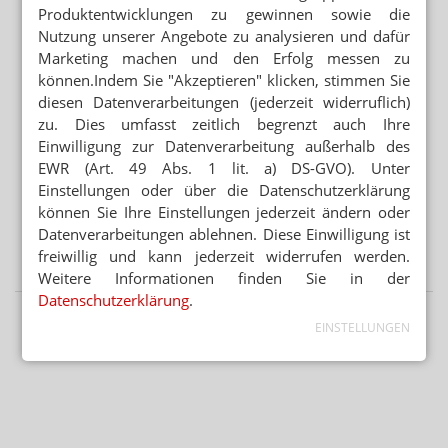
MEHR HITZETOTE
Produktentwicklungen zu gewinnen sowie die
Hitzeschutz: Was tut die Bundesregierung?
Nutzung unserer Angebote zu analysieren und dafür
Marketing machen und den Erfolg messen zu
können.Indem Sie "Akzeptieren" klicken, stimmen Sie
Mehr aus Ressort
diesen Datenverarbeitungen (jederzeit widerruflich)
EINE GESCHLOSSEN, ANDERE ÜBERNOMMEN
zu. Dies umfasst zeitlich begrenzt auch Ihre
Jung-Inhaberin: „Vier Apotheken wieder voll gemacht“
Einwilligung zur Datenverarbeitung außerhalb des
EWR (Art. 49 Abs. 1 lit. a) DS-GVO). Unter
45 PROZENT DER FÄLLE VERMEIDBAR
Einstellungen oder über die Datenschutzerklärung
Demenz: Gedächtnis-Check in der Apotheke
können Sie Ihre Einstellungen jederzeit ändern oder
Datenverarbeitungen ablehnen. Diese Einwilligung ist
NEM FÜR ERWACHSENDE VERABREICHT
freiwillig und kann jederzeit widerrufen werden.
Wieder Vitamin-D-Vergiftung bei Säugling
Weitere Informationen finden Sie in der
Datenschutzerklärung
.
EINSTELLUNGEN