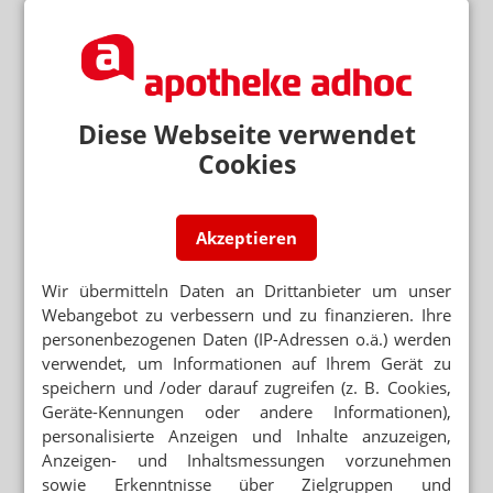
ÜBERGEWICHT
Wirkstoff-Pflaster gegen Pölsterchen?
FETTLEIBIGKEIT
WHO will weniger Bier-Werbung
Diese Webseite verwendet
Cookies
Neuere Artikel zum Thema
ARZNEIMITTELRECHT
Urteil: Abgesaugtes Fett ist ein Arzneimittel
Akzeptieren
Wir übermitteln Daten an Drittanbieter um unser
Webangebot zu verbessern und zu finanzieren. Ihre
personenbezogenen Daten (IP-Adressen o.ä.) werden
Mehr zum Thema
verwendet, um Informationen auf Ihrem Gerät zu
„DIESE REGIERUNG MUSS WEG“
speichern und /oder darauf zugreifen (z. B. Cookies,
Protest gegen die Bundesregierung
Geräte-Kennungen oder andere Informationen),
personalisierte Anzeigen und Inhalte anzuzeigen,
ÜBER 240 FÄLLE
Anzeigen- und Inhaltsmessungen vorzunehmen
West-Nil-Fieber in Europa
sowie Erkenntnisse über Zielgruppen und