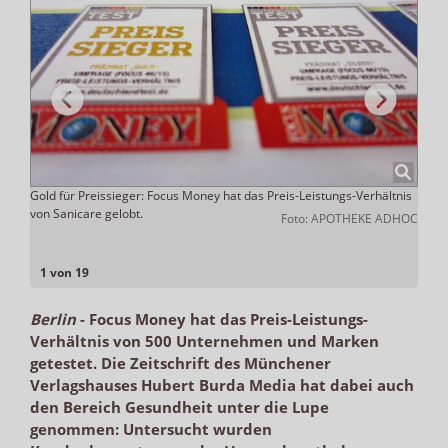
Gold für Preissieger: Focus Money hat das Preis-Leistungs-Verhältnis
In de
von Sanicare gelobt.
erhie
elbein
Foto: APOTHEKE ADHOC
Produ
1 von 19
Berlin
-
Focus Money hat das Preis-Leistungs-
Verhältnis von 500 Unternehmen und Marken
getestet. Die Zeitschrift des Münchener
Verlagshauses Hubert Burda Media hat dabei auch
den Bereich Gesundheit unter die Lupe
genommen: Untersucht wurden