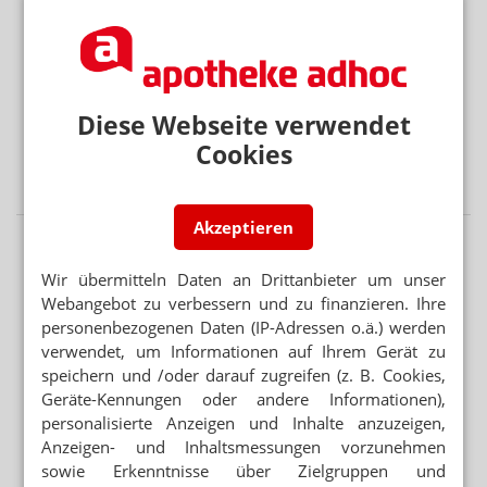
beflügeln
GENERIKAKONZERNE
Neuer Deutschlandchef für Hexal
Diese Webseite verwendet
AUSSICHTEN NOCH NIE „HELLER“ GEWESEN
Cookies
Retatrutid: Lillys nächster großer Abnehm-
Hoffnungsträger
Akzeptieren
Wir übermitteln Daten an Drittanbieter um unser
Webangebot zu verbessern und zu finanzieren. Ihre
personenbezogenen Daten (IP-Adressen o.ä.) werden
verwendet, um Informationen auf Ihrem Gerät zu
speichern und /oder darauf zugreifen (z. B. Cookies,
Geräte-Kennungen oder andere Informationen),
personalisierte Anzeigen und Inhalte anzuzeigen,
Anzeigen- und Inhaltsmessungen vorzunehmen
sowie Erkenntnisse über Zielgruppen und