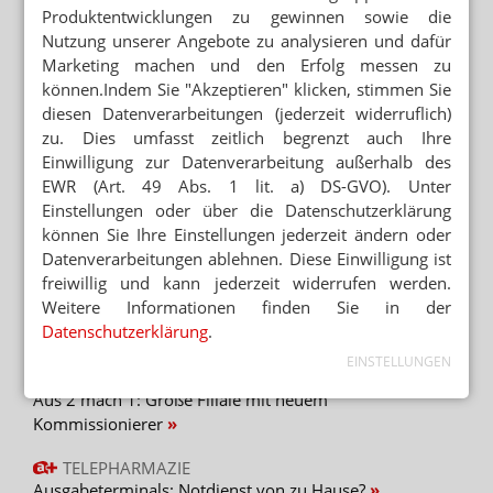
Produktentwicklungen zu gewinnen sowie die
Nutzung unserer Angebote zu analysieren und dafür
SCHAUFENSTERDEKORATION
Marketing machen und den Erfolg messen zu
Osteraktionen in Apotheken
können.Indem Sie "Akzeptieren" klicken, stimmen Sie
diesen Datenverarbeitungen (jederzeit widerruflich)
SCHAUFENSTER
zu. Dies umfasst zeitlich begrenzt auch Ihre
Fünf Tipps zur Osterdeko
Einwilligung zur Datenverarbeitung außerhalb des
EWR (Art. 49 Abs. 1 lit. a) DS-GVO). Unter
Einstellungen oder über die Datenschutzerklärung
können Sie Ihre Einstellungen jederzeit ändern oder
Mehr zum Thema
Datenverarbeitungen ablehnen. Diese Einwilligung ist
freiwillig und kann jederzeit widerrufen werden.
TEMPERATURKONTROLLE
Weitere Informationen finden Sie in der
Apotheker: „Wir können keine Wirksamkeit garantieren“
Datenschutzerklärung
.
EINSTELLUNGEN
„IN UNTER VIER TAGEN ZUKUNFTSFÄHIG“
Aus 2 mach 1: Große Filiale mit neuem
Kommissionierer
TELEPHARMAZIE
Ausgabeterminals: Notdienst von zu Hause?