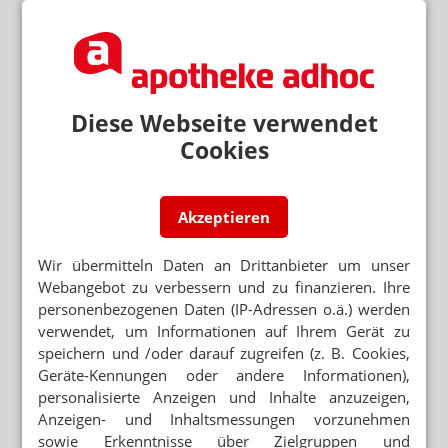
SCHAUFENSTERDEKORATION
Unterwäsche statt Pillenpackung
AKTIONEN
Ostern: Strumpf-Suche und Kita-Truppe
Diese Webseite verwendet
APOTHEKENDEKORATION
Cookies
Schaufenster vom Profi
BELLEVUE-APOTHEKE
Akzeptieren
Heiße Höschen im Apothekenschaufenster
Wir übermitteln Daten an Drittanbieter um unser
WEIHNACHTSDEKORATION
Webangebot zu verbessern und zu finanzieren. Ihre
Apotheken-Weihnachtsbaum XXL
personenbezogenen Daten (IP-Adressen o.ä.) werden
verwendet, um Informationen auf Ihrem Gerät zu
speichern und /oder darauf zugreifen (z. B. Cookies,
ÖSTERREICH
Radiomoderatoren schmücken Apotheke
Geräte-Kennungen oder andere Informationen),
personalisierte Anzeigen und Inhalte anzuzeigen,
Anzeigen- und Inhaltsmessungen vorzunehmen
DEKOWETTBEWERB
sowie Erkenntnisse über Zielgruppen und
Proff verärgert Apotheken