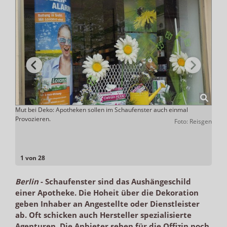
ietet
Mut bei Deko: Apotheken sollen im Schaufenster auch einmal
Die D
Provozieren.
übern
tticke
Foto: Reisgen
1 von 28
Berlin
-
Schaufenster sind das Aushängeschild
einer Apotheke. Die Hoheit über die Dekoration
geben Inhaber an Angestellte oder Dienstleister
ab. Oft schicken auch Hersteller spezialisierte
Agenturen. Die Anbieter sehen für die Offizin noch