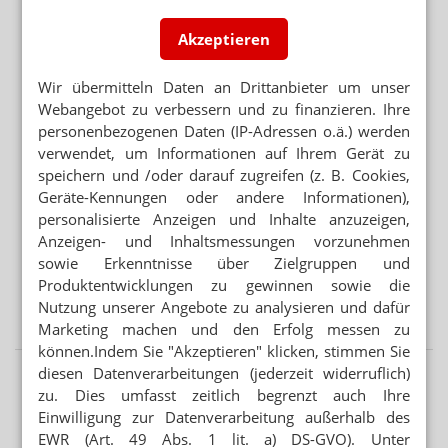
FAQ: Nikotin auf Rezept
Akzeptieren
AUGENMEDIKAMENTE
Lohnhersteller baut Werk für Théa
Wir übermitteln Daten an Drittanbieter um unser
Webangebot zu verbessern und zu finanzieren. Ihre
Mehr aus Ressort
personenbezogenen Daten (IP-Adressen o.ä.) werden
PREISSENKUNG NACH BESTELLUNG
verwendet, um Informationen auf Ihrem Gerät zu
Monatswechsel: Apotheke verliert 2000 Euro
speichern und /oder darauf zugreifen (z. B. Cookies,
Geräte-Kennungen oder andere Informationen),
GESETZGEBER MUSS HANDELN
personalisierte Anzeigen und Inhalte anzuzeigen,
Urteil verbietet Rezepturen im Sprechstundenbedarf
Anzeigen- und Inhaltsmessungen vorzunehmen
sowie Erkenntnisse über Zielgruppen und
TEMPERATURKONTROLLE
Produktentwicklungen zu gewinnen sowie die
Apotheker: „Wir können keine Wirksamkeit garantieren“
Nutzung unserer Angebote zu analysieren und dafür
Marketing machen und den Erfolg messen zu
können.Indem Sie "Akzeptieren" klicken, stimmen Sie
diesen Datenverarbeitungen (jederzeit widerruflich)
zu. Dies umfasst zeitlich begrenzt auch Ihre
Einwilligung zur Datenverarbeitung außerhalb des
EWR (Art. 49 Abs. 1 lit. a) DS-GVO). Unter