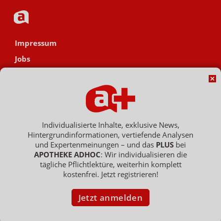
Impressum
Jobs
Datenschutz
AGB
Netiquette
Hinweisgebersystem
Individualisierte Inhalte, exklusive News,
Hintergrundinformationen, vertiefende Analysen
Vertrag widerrufen
und Expertenmeinungen – und das
PLUS
bei
APOTHEKE ADHOC
: Wir individualisieren die
tägliche Pflichtlektüre, weiterhin komplett
kostenfrei. Jetzt registrieren!
Copyright © 2007 - 2026 , APOTHEKE ADHOC ist ein Dienst der ELPATO
Medien GmbH / Franz-Ehrlich-Str. 12 / 12489 Berlin
Geschäftsführer: Patrick Hollstein, Thomas Bellartz / Amtsgericht Berlin
Jetzt anmelden
Charlottenburg / HRB 204 379 B