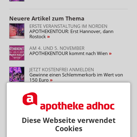
Neuere Artikel zum Thema
ERSTE VERANSTALTUNG IM NORDEN
APOTHEKENTOUR: Erst Hannover, dann
Rostock
AM 4. UND 5. NOVEMBER
APOTHEKENTOUR kommt nach Wien
JETZT KOSTENFREI ANMELDEN
Gewinne einen Schlemmerkorb im Wert von
150 Euro
Mehr zum Thema
WEITER FLAUTE IN APOTHEKEN
Diese Webseite verwendet
Erstes Halbjahr: 7 Prozent weniger OTC-Packungen
Cookies
TABAKENTWÖHNUNG