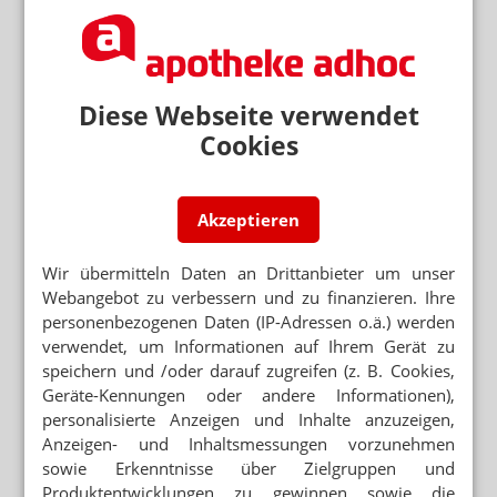
ERLEICHTERUNGEN FÜR STUDIENPLÄTZE
Landarzt-Studium: Nur 300 Bewerbungen
Diese Webseite verwendet
BAYERN SETZT PROGRAMM
Studienplatz über die „Landarztquote“
Cookies
BIS ZU 60.000 EURO
1000 Landarztpraxen gefördert
Akzeptieren
Wir übermitteln Daten an Drittanbieter um unser
Webangebot zu verbessern und zu finanzieren. Ihre
personenbezogenen Daten (IP-Adressen o.ä.) werden
Mehr zum Thema
verwendet, um Informationen auf Ihrem Gerät zu
„DIESE REGIERUNG MUSS WEG“
speichern und /oder darauf zugreifen (z. B. Cookies,
Protest gegen die Bundesregierung
Geräte-Kennungen oder andere Informationen),
personalisierte Anzeigen und Inhalte anzuzeigen,
ÜBER 240 FÄLLE
Anzeigen- und Inhaltsmessungen vorzunehmen
West-Nil-Fieber in Europa
sowie Erkenntnisse über Zielgruppen und
MEHR HITZETOTE
Produktentwicklungen zu gewinnen sowie die