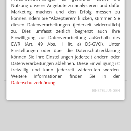
Hitzeschutz: Was tut die Bundesregierung?
Nutzung unserer Angebote zu analysieren und dafür
Marketing machen und den Erfolg messen zu
können.Indem Sie "Akzeptieren" klicken, stimmen Sie
Mehr aus Ressort
diesen Datenverarbeitungen (jederzeit widerruflich)
APORETRO – DER SATIRISCHE WOCHENRÜCKBLICK
zu. Dies umfasst zeitlich begrenzt auch Ihre
Apotheken sollen Heizlüfter und Sandsäcke abgeben
Einwilligung zur Datenverarbeitung außerhalb des
EWR (Art. 49 Abs. 1 lit. a) DS-GVO). Unter
PREISSENKUNG NACH BESTELLUNG
Einstellungen oder über die Datenschutzerklärung
Monatswechsel: Apotheke verliert 2000 Euro
können Sie Ihre Einstellungen jederzeit ändern oder
Datenverarbeitungen ablehnen. Diese Einwilligung ist
GESETZGEBER MUSS HANDELN
freiwillig und kann jederzeit widerrufen werden.
Urteil verbietet Rezepturen im Sprechstundenbedarf
Weitere Informationen finden Sie in der
Datenschutzerklärung
.
EINSTELLUNGEN