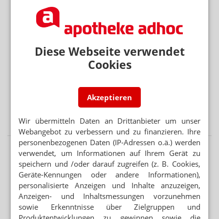
Mehr aus Ressort
SONNE STATT SUPPLEMENTE
Nicht alle Schwangeren brauchen Vitamin-D-Tabletten
Diese Webseite verwendet
Cookies
SEMAGLUTID
Wegovy-Tablette ab September verfügbar
Akzeptieren
APP FÜR BRUSTKREBSPATIENTINNEN
„Wie eine Ärztin in der Handtasche“
Wir übermitteln Daten an Drittanbieter um unser
Webangebot zu verbessern und zu finanzieren. Ihre
personenbezogenen Daten (IP-Adressen o.ä.) werden
verwendet, um Informationen auf Ihrem Gerät zu
speichern und /oder darauf zugreifen (z. B. Cookies,
Geräte-Kennungen oder andere Informationen),
personalisierte Anzeigen und Inhalte anzuzeigen,
Anzeigen- und Inhaltsmessungen vorzunehmen
sowie Erkenntnisse über Zielgruppen und
Produktentwicklungen zu gewinnen sowie die