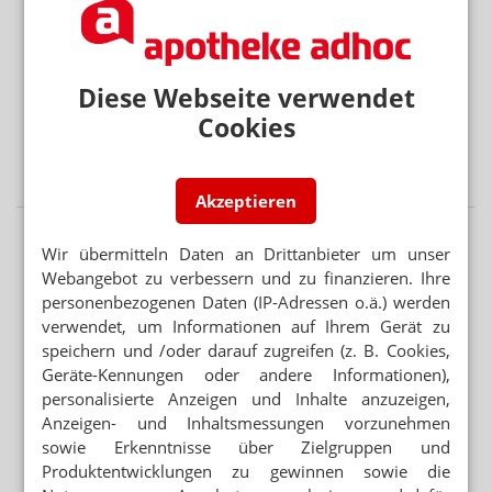
BEISSENDE SPINNENTIER-LARVEN
Juckender Ausschlag: FAQ zu Herbstgrasmilben
SONNENBRANDTIMER UND UV-INDEX
Diese Webseite verwendet
Hautkrebs: Prävention per App
Cookies
„SCHWEREGRAD IST BEISPIELLOS“
Ebola: Ist das Virus mutiert?
Akzeptieren
Wir übermitteln Daten an Drittanbieter um unser
Webangebot zu verbessern und zu finanzieren. Ihre
personenbezogenen Daten (IP-Adressen o.ä.) werden
verwendet, um Informationen auf Ihrem Gerät zu
speichern und /oder darauf zugreifen (z. B. Cookies,
Geräte-Kennungen oder andere Informationen),
personalisierte Anzeigen und Inhalte anzuzeigen,
Anzeigen- und Inhaltsmessungen vorzunehmen
sowie Erkenntnisse über Zielgruppen und
Produktentwicklungen zu gewinnen sowie die