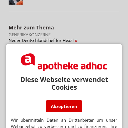
Mehr zum Thema
GENERIKAKONZERNE
Neuer Deutschlandchef für Hexal
NEUER NAME, NEUE PZN
Salbuhexal: Umstellung bei Hilfsstoffen
PREISABSPRACHEN IN DEN USA
Kartellverfahren: Sandoz zahlt halbe Milliarde
Diese Webseite verwendet
Cookies
Mehr aus Ressort
ZELL- UND GENTHERAPIEN
Merck: Milliarden-Deal in den USA soll Wachstum
Akzeptieren
beflügeln
Wir übermitteln Daten an Drittanbieter um unser
AUSSICHTEN NOCH NIE „HELLER“ GEWESEN
Webangebot zu verbessern und zu finanzieren. Ihre