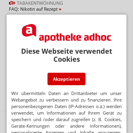
TABAKENTWÖHNUNG
FAQ: Nikotin auf Rezept
AUGENMEDIKAMENTE
Lohnhersteller baut Werk für Théa
Mehr aus Ressort
Diese Webseite verwendet
DEAL LÄSST AUF SICH WARTEN
Cookies
Platform Group: Polstermöbel vor AEP
PARTNER VON RX-PLATTFORMEN
Abnehmspritzen: Reimporteur spielt Versandapotheke
Akzeptieren
Wir übermitteln Daten an Drittanbieter um unser
RX-MEDIKAMENTE OHNE REZEPT
Webangebot zu verbessern und zu finanzieren. Ihre
Warteliste: Abnehmpille als Monatsabo
personenbezogenen Daten (IP-Adressen o.ä.) werden
verwendet, um Informationen auf Ihrem Gerät zu
speichern und /oder darauf zugreifen (z. B. Cookies,
Geräte-Kennungen oder andere Informationen),
personalisierte Anzeigen und Inhalte anzuzeigen,