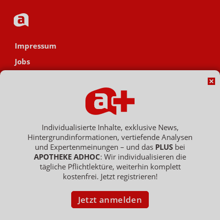
Impressum
Jobs
Datenschutz
AGB
Netiquette
Hinweisgebersystem
Individualisierte Inhalte, exklusive News,
Hintergrundinformationen, vertiefende Analysen
Vertrag widerrufen
und Expertenmeinungen – und das
PLUS
bei
APOTHEKE ADHOC
: Wir individualisieren die
tägliche Pflichtlektüre, weiterhin komplett
kostenfrei. Jetzt registrieren!
Copyright © 2007 - 2026 , APOTHEKE ADHOC ist ein Dienst der ELPATO
Medien GmbH / Franz-Ehrlich-Str. 12 / 12489 Berlin
Geschäftsführer: Patrick Hollstein, Thomas Bellartz / Amtsgericht Berlin
Jetzt anmelden
Charlottenburg / HRB 204 379 B