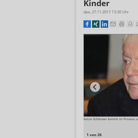
Kinder
dpa
,
27.11.2017 13:30
Uhr
Anton Schlecker kommt im Prozess um
Foto: APOTHEKE ADHOC
1 von 26