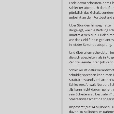
Ende davor scheuten, dem Che
Schlecker aber auch darauf b
pünktlich das Gehalt, sonder
unbeirrt an den Fortbestand 
Über Stunden hinweg hatte In
dargelegt, wie die Rettung s
unattraktiven Mini-Filialen 
wie das Geld für ein geplante
in letzter Sekunde absprang.
Und über allem schwebten imm
die sich abspielten, als in Fo
Zehntausende ihren Job verlo
Schlecker ist dafür verantwor
schuldig sprechen kann man ih
Straftatbestand“, erklärt der 
Schleckers Anwalt Norbert Sch
„Es kann nicht darum gehen, 
sein Scheitern zu bestrafen.
Staatsanwaltschaft da sogar 
Insgesamt gut 14 Millionen Eu
davon 10 Millionen im Rahmen