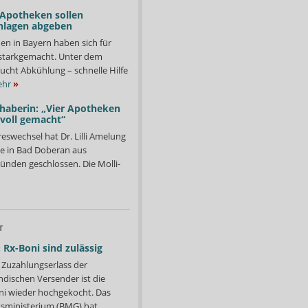
 Apotheken sollen
nlagen abgeben
en in Bayern haben sich für
starkgemacht. Unter dem
ucht Abkühlung – schnelle Hilfe
hr
»
nhaberin: „Vier Apotheken
 voll gemacht“
eswechsel hat Dr. Lilli Amelung
e in Bad Doberan aus
ründen geschlossen. Die Molli-
T
 Rx-Boni sind zulässig
Zuzahlungserlass der
ndischen Versender ist die
i wieder hochgekocht. Das
ministerium (BMG) hat...