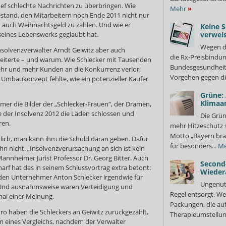
f schlechte Nachrichten zu überbringen. Wie
Mehr
»
estand, den Mitarbeitern noch Ende 2011 nicht nur
n auch Weihnachtsgeld zu zahlen. Und wie er
Keine S
seines Lebenswerks geglaubt hat.
verweis
Wegen d
solvenzverwalter Arndt Geiwitz aber auch
die Rx-Preisbindun
cheiterte – und warum. Wie Schlecker mit Tausenden
Bundesgesundheits
mehr und mehr Kunden an die Konkurrenz verlor,
Vorgehen gegen di
s Umbaukonzept fehlte, wie ein potenzieller Käufer
Grüne:
Klimaa
er die Bilder der „Schlecker-Frauen“, der Dramen,
lge der Insolvenz 2012 die Läden schlossen und
Die Grün
ren.
mehr Hitzeschutz 
Motto „Bayern bra
tlich, man kann ihm die Schuld daran geben. Dafür
für besonders...
Me
n nicht. „Insolvenzverursachung an sich ist kein
Mannheimer Jurist Professor Dr. Georg Bitter. Auch
Second
arf hat das in seinem Schlussvortrag extra betont:
Wieder
den Unternehmer Anton Schlecker irgendwie für
Ungenutz
“ Und ausnahmsweise waren Verteidigung und
Regel entsorgt. We
mal einer Meinung.
Packungen, die au
ro haben die Schleckers an Geiwitz zurückgezahlt,
Therapieumstellung
 eines Vergleichs, nachdem der Verwalter