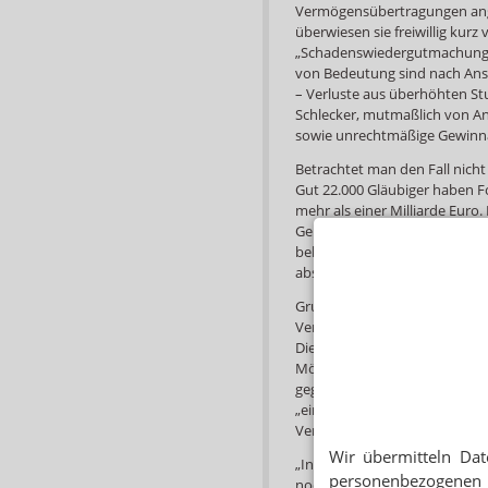
Vermögensübertragungen angef
überwiesen sie freiwillig kurz
„Schadenswiedergutmachung“, 
von Bedeutung sind nach Ansi
– Verluste aus überhöhten St
Schlecker, mutmaßlich von Ant
sowie unrechtmäßige Gewinna
Betrachtet man den Fall nicht
Gut 22.000 Gläubiger haben F
mehr als einer Milliarde Euro
Geiwitz mit Kartellklagen gege
bekommt und wer dann davon 
absehbar. Das Urteil des Geric
Grundsätzlich könne es zwar s
Verfahren noch zivilrechtliche
Diese Gläubiger haben ja ohn
Möglichkeit bei Insolvenzen
gegen Gesellschafter oder Ges
„eingetragener Kaufmann“, ha
Vermögen für die Firma.
Wir übermitteln Dat
„In der Insolvenz des eingetr
personenbezogenen 
noch ein Vorteil ergeben könnt