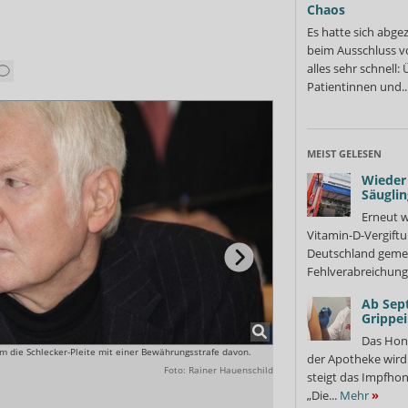
Chaos
Es hatte sich abge
beim Ausschluss v
alles sehr schnell
Patientinnen und..
MEIST GELESEN
Wieder 
Säuglin
Erneut w
Vitamin-D-Vergiftu
Deutschland gemel
Fehlverabreichung 
Ab Sep
Grippe
Das Hon
 die Schlecker-Pleite mit einer Bewährungsstrafe davon.
Die Schlecker-Kinder Lars und 
der Apotheke wir
Foto: Rainer Hauenschild
steigt das Impfhon
„Die...
Mehr
»