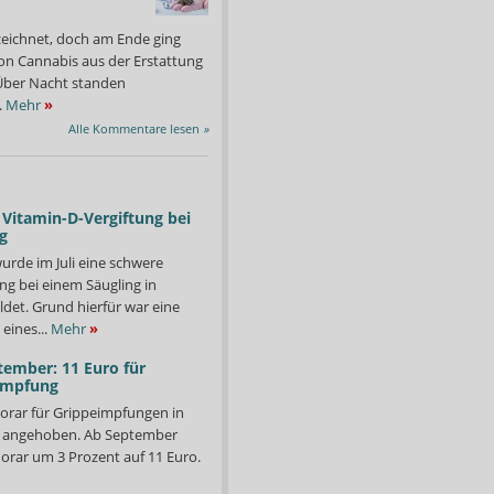
zeichnet, doch am Ende ging
on Cannabis aus der Erstattung
: Über Nacht standen
.
Mehr
»
Alle Kommentare lesen
»
Vitamin-D-Vergiftung bei
g
urde im Juli eine schwere
ng bei einem Säugling in
det. Grund hierfür war eine
eines...
Mehr
»
tember: 11 Euro für
impfung
orar für Grippeimpfungen in
Meike wurden zu Freiheitsstrafen verurteilt.
Seit fast neun Monaten s
Foto: Rainer Hauenschild
d angehoben. Ab September
Gericht.
orar um 3 Prozent auf 11 Euro.