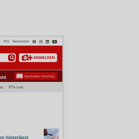
e
RSS
Newsletter
ANMELDEN
Apotheken Umschau
ARE
ma
PTA Live
n hinterlässt