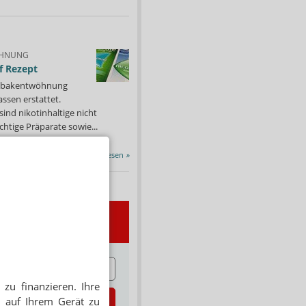
HNUNG
f Rezept
 Tabakentwöhnung
ssen erstattet.
ind nikotinhaltige nicht
chtige Präparate sowie...
Alle Porträts lesen
»
wsletter
E
zu finanzieren. Ihre
zt abonnieren
 auf Ihrem Gerät zu