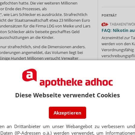
ochten hatte. Die vier weiteren Millionen
 vor Ende des Prozesses, als
wie Lars Schlecker es ausdrückte. Strafrechtlich
PORTRÄT
cht der Staatsanwaltschaft etwa 23 Millionen Euro
TABAKENTWÖ
undensätzen für die Firma LDG von Meike und Lars
FAQ: Nikotin au
on Schlecker aktiv beiseite geschafftes Geld
usschüttungen an die Kinder.
Arzneimittel zur
werden von den Ka
 nur strafrechtlich, sind die Dimensionen anders.
Verordnungsfähig s
orderungen angemeldet, das Volumen liegt bei
verschreibungspfli
. Einige Hundert Millionen versucht Verwalter
Mehr
»
n damalige Lieferanten einzutreiben. Wie viel er
und in welchem Maße profitiert - noch nicht
hts ändert daran nicht viel.
ein, dass sich für Gläubiger aus einem solchen
 Ansprüche ergeben, erläutert Jurist Bitter. „Nur:
Diese Webseite verwendet Cookies
ehin Ansprüche angemeldet.“ Relevanter sei diese
Ne
 von GmbHs, dann könnten sich noch Ansprüche
chäftsführer ergeben. Schlecker aber war
Akzeptieren
ftete also sowieso persönlich mit seinem
E-MAIL ADRESS
en an Drittanbieter um unser Webangebot zu verbessern und 
agenen Kaufmanns sehe ich nicht, dass sich daraus
Jet
Daten (IP-Adressen o.ä.) werden verwendet, um Informationen
e“, sagt Bitter. Schlecker selbst hat im Gericht