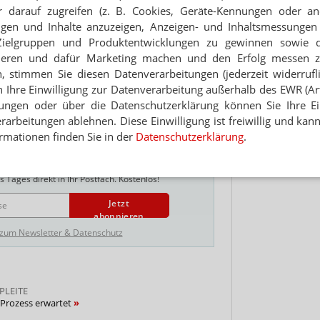
 darauf zugreifen (z. B. Cookies, Geräte-Kennungen oder an
s Vermögen verloren. Was nicht mehr ihm, sondern
Hinwei
iel das Haus, kann ihm niemand streitig machen.
eigen und Inhalte anzuzeigen, Anzeigen- und Inhaltsmessung
och genau verfolgt, um zu sehen, ob die
Zielgruppen und Produktentwicklungen zu gewinnen sowie 
 irgendwo Geld findet, wie er dem „Handelsblatt“
ieren und dafür Marketing machen und den Erfolg messen 
sbezüglich nichts aufgetaucht.“
n, stimmen Sie diesen Datenverarbeitungen (jederzeit widerrufl
h Ihre Einwilligung zur Datenverarbeitung außerhalb des EWR (Art.
ile
lungen oder über die Datenschutzerklärung können Sie Ihre Ein
arbeitungen ablehnen. Diese Einwilligung ist freiwillig und kann
rmationen finden Sie in der
Datenschutzerklärung
.
NEWSLETTER
 Tages direkt in Ihr Postfach. Kostenlos!
Jetzt
abonnieren
 zum Newsletter & Datenschutz
PLEITE
r-Prozess erwartet