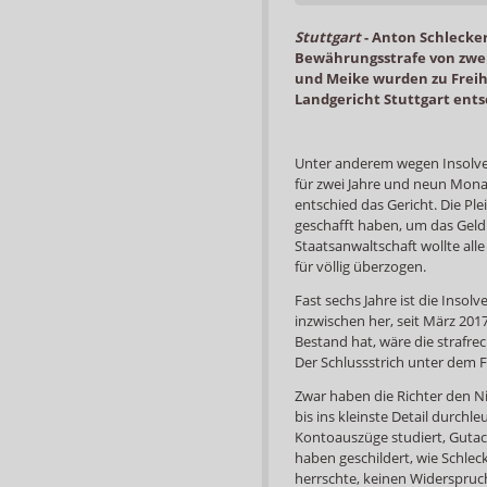
Stuttgart
-
Anton Schlecker
Bewährungsstrafe von zwei 
und Meike wurden zu Freihe
Landgericht Stuttgart ent
Unter anderem wegen Insolve
für zwei Jahre und neun Monat
entschied das Gericht. Die Plei
geschafft haben, um das Geld 
Staatsanwaltschaft wollte alle
für völlig überzogen.
Fast sechs Jahre ist die Inso
inzwischen her, seit März 2017 
Bestand hat, wäre die strafre
Der Schlussstrich unter dem Fa
Zwar haben die Richter den N
bis ins kleinste Detail durch
Kontoauszüge studiert, Guta
haben geschildert, wie Schlec
herrschte, keinen Widerspruch