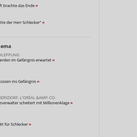
ift brachte das Ende
atte der Herr Schlecker“
Thema
HLEPPUNG
werden im Gefängnis erwartet
müssen ins Gefängnis
ERSDORF, L'ORÉAL &AMP; CO.
zverwalter scheitert mit Millionenklage
tt für Schlecker