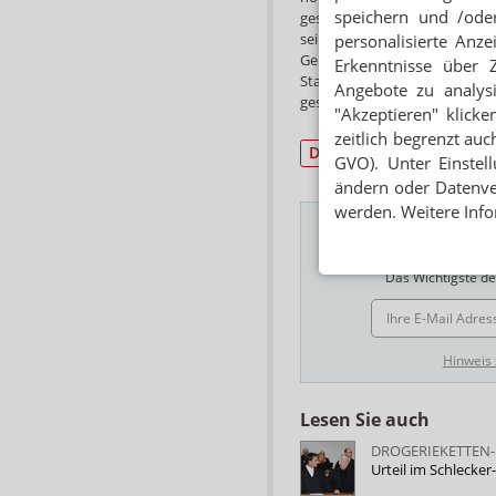
speichern und /oder
gesagt, er habe sein gesamte
seiner Frau gehört, zum Beisp
personalisierte Anz
Geiwitz hat den Prozess denn
Erkenntnisse über 
Staatsanwaltschaft doch noch
Angebote zu analys
gesagt hat. „Allerdings ist die
"Akzeptieren" klicke
zeitlich begrenzt auc
Drogerie/Handel
Urte
GVO). Unter Einstel
ändern oder Datenver
werden. Weitere Info
Das Wichtigste des
E-MAIL ADRESSE
Hinweis
Lesen Sie auch
DROGERIEKETTEN-
Urteil im Schlecke