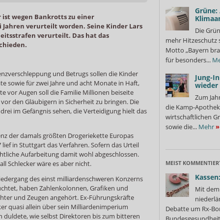
Grüne:
 ist wegen Bankrotts zu einer
Klimaa
Jahren verurteilt worden. Seine Kinder Lars
Die Grün
itsstrafen verurteilt. Das hat das
mehr Hitzeschutz 
schieden.
Motto „Bayern bra
für besonders...
Me
nzverschleppung und Betrugs sollen die Kinder
Jung-I
e sowie für zwei Jahre und acht Monate in Haft,
wieder
te vor Augen soll die Familie Millionen beiseite
Zum Jahr
vor den Gläubigern in Sicherheit zu bringen. Die
die Kamp-Apothek
 drei im Gefängnis sehen, die Verteidigung hielt das
wirtschaftlichen G
sowie die...
Mehr
»
lvenz der damals größten Drogeriekette Europas
lief in Stuttgart das Verfahren. Sofern das Urteil
chtliche Aufarbeitung damit wohl abgeschlossen.
ll Schlecker wäre es aber nicht.
MEIST KOMMENTIER
Kassen:
iedergang des einst milliardenschweren Konzerns
leuchtet, haben Zahlenkolonnen, Grafiken und
Mit dem 
chter und Zeugen angehört. Ex-Führungskräfte
niederlä
ker quasi allein über sein Milliardenimperium
Debatte um Rx-Bon
 duldete, wie selbst Direktoren bis zum bitteren
Bundesgesundheits