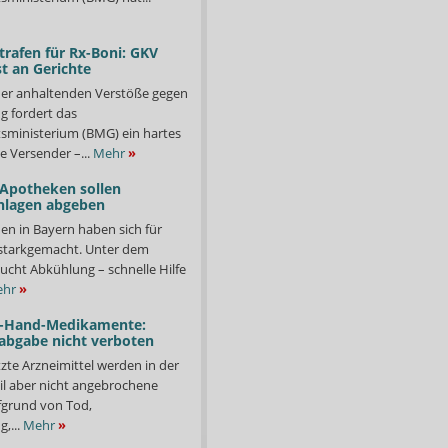
trafen für Rx-Boni: GKV
t an Gerichte
er anhaltenden Verstöße gegen
g fordert das
ministerium (BMG) ein hartes
e Versender –...
Mehr
»
 Apotheken sollen
nlagen abgeben
en in Bayern haben sich für
starkgemacht. Unter dem
ucht Abkühlung – schnelle Hilfe
hr
»
-Hand-Medikamente:
abgabe nicht verboten
te Arzneimittel werden in der
il aber nicht angebrochene
fgrund von Tod,
,...
Mehr
»