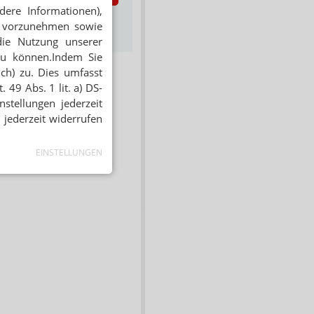
dere Informationen),
s zum Newsletter &
en vorzunehmen sowie
Datenschutz
die Nutzung unserer
zu können.Indem Sie
ich) zu. Dies umfasst
 49 Abs. 1 lit. a) DS-
stellungen jederzeit
 jederzeit widerrufen
EINSTELLUNGEN