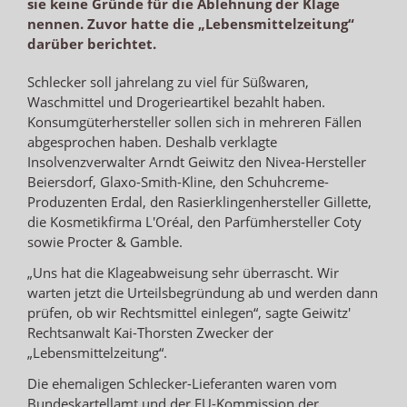
sie keine Gründe für die Ablehnung der Klage
nennen. Zuvor hatte die „Lebensmittelzeitung“
darüber berichtet.
Schlecker soll jahrelang zu viel für Süßwaren,
Waschmittel und Drogerieartikel bezahlt haben.
Konsumgüterhersteller sollen sich in mehreren Fällen
abgesprochen haben. Deshalb verklagte
Insolvenzverwalter Arndt Geiwitz den Nivea-Hersteller
Beiersdorf, Glaxo-Smith-Kline, den Schuhcreme-
Produzenten Erdal, den Rasierklingenhersteller Gillette,
die Kosmetikfirma L'Oréal, den Parfümhersteller Coty
sowie Procter & Gamble.
„Uns hat die Klageabweisung sehr überrascht. Wir
warten jetzt die Urteilsbegründung ab und werden dann
prüfen, ob wir Rechtsmittel einlegen“, sagte Geiwitz'
Rechtsanwalt Kai-Thorsten Zwecker der
„Lebensmittelzeitung“.
Die ehemaligen Schlecker-Lieferanten waren vom
Bundeskartellamt und der EU-Kommission der