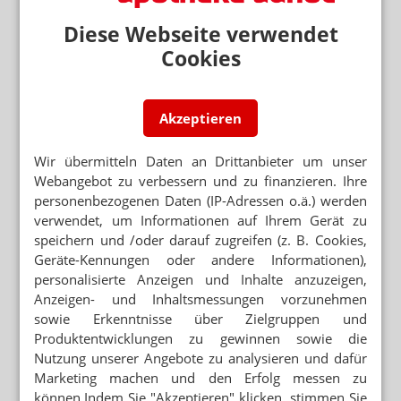
APPS ALS SCHWACHSTELLE
E-Rezept: Apotheken haften für Patientendaten
Diese Webseite verwendet
Cookies
QR-CODE LIEFERT PATIENTENDATEN
E-Rezept: Datenauslesen per Apotheken-App
Akzeptieren
DATENAUSLESEN PER APP
E-Rezept: Versender als Schwachstelle
Wir übermitteln Daten an Drittanbieter um unser
Webangebot zu verbessern und zu finanzieren. Ihre
personenbezogenen Daten (IP-Adressen o.ä.) werden
SO ARGUMENTIERT DIE
DATENSCHUTZBEAUFTRAGTE
verwendet, um Informationen auf Ihrem Gerät zu
Kein E-Rezept per Mail: Apotheken-Apps als
speichern und /oder darauf zugreifen (z. B. Cookies,
Schwachstelle
Geräte-Kennungen oder andere Informationen),
personalisierte Anzeigen und Inhalte anzuzeigen,
IA.DE UND GESUND.DE ZUM BMG-ENTWURF
Keine E-Rezepte über Plattformen?
Anzeigen- und Inhaltsmessungen vorzunehmen
sowie Erkenntnisse über Zielgruppen und
Produktentwicklungen zu gewinnen sowie die
E-REZEPTE NUR ÜBER DIE TI
Nutzung unserer Angebote zu analysieren und dafür
Abda will Plattformen lahmlegen
Marketing machen und den Erfolg messen zu
können.Indem Sie "Akzeptieren" klicken, stimmen Sie