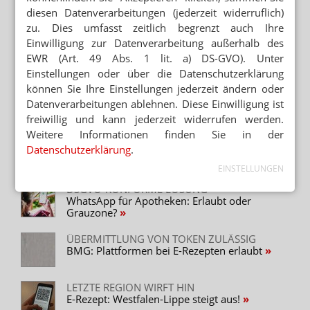
diesen Datenverarbeitungen (jederzeit widerruflich)
Neuere Artikel zum Thema
zu. Dies umfasst zeitlich begrenzt auch Ihre
ZUWÄCHSE SEIT JANUAR
Einwilligung zur Datenverarbeitung außerhalb des
E-Rezept: Bestellboom in Vor-Ort-Apotheken
EWR (Art. 49 Abs. 1 lit. a) DS-GVO). Unter
Einstellungen oder über die Datenschutzerklärung
können Sie Ihre Einstellungen jederzeit ändern oder
IMMER ERST DIE APOTHEKE!
E-Rezepte über Plattformen: BMG zieht den
Datenverarbeitungen ablehnen. Diese Einwilligung ist
Stecker
freiwillig und kann jederzeit widerrufen werden.
Weitere Informationen finden Sie in der
INKLUSIVE CARD LINK
Datenschutzerklärung
.
Maxmo entwickelt individuelle Apotheken-
App
EINSTELLUNGEN
DSGVO-KONFORME LÖSUNG
WhatsApp für Apotheken: Erlaubt oder
Grauzone?
ÜBERMITTLUNG VON TOKEN ZULÄSSIG
BMG: Plattformen bei E-Rezepten erlaubt
LETZTE REGION WIRFT HIN
E-Rezept: Westfalen-Lippe steigt aus!