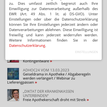
APOTHEKE ÖFFNET SAMSTAGABEND
zu. Dies umfasst zeitlich begrenzt auch Ihre
Lange nach Dienstschluss: Kind mit
Einwilligung zur Datenverarbeitung außerhalb des
Antibiotikum versorgt
EWR (Art. 49 Abs. 1 lit. a) DS-GVO). Unter
VERBÄNDE IN NORDRHEIN
Einstellungen oder über die Datenschutzerklärung
Hausärzte und Apotheker schließen Engpass-
können Sie Ihre Einstellungen jederzeit ändern oder
Pakt
Datenverarbeitungen ablehnen. Diese Einwilligung ist
freiwillig und kann jederzeit widerrufen werden.
FORDERUNG AN LAUTERBACH
Länder: Mehr tun gegen Lieferengpässe
Weitere Informationen finden Sie in der
Datenschutzerklärung
.
EINSTELLUNGEN
APOTHEKE LIVE ZU LIEFERENGPÄSSEN
Tausche Einkaufskonditionen gegen
Kontingentware
ADHOC24 VOM 13.03.2023
Geiseldrama in Apotheke / Abgaberegeln
werden verlängert / Webinar zu
Lieferengpässen
„DIKTAT DER KRANKENKASSEN
UNTERBINDEN“
Freie Apothekerschaft droht mit Streik