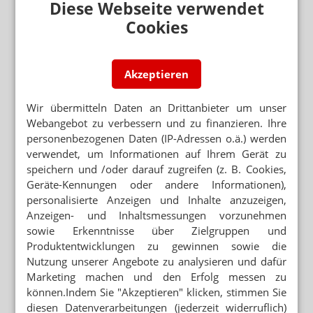
Diese Webseite verwendet
für „totales Chaos“
Cookies
OFFENER BRIEF AN KARL LAUTERBACH
Apotheker entsetzt über Verharmlosung der
Liefersituation
Akzeptieren
49 MILLIONEN EURO FÜR KINDERÄRZTE
Lauterbach: Liefersituation hat sich entspannt
Wir übermitteln Daten an Drittanbieter um unser
Webangebot zu verbessern und zu finanzieren. Ihre
LIEFERSITUATION ANGEBLICH ENTSPANNT
personenbezogenen Daten (IP-Adressen o.ä.) werden
Festbeträge werden wieder scharf gestellt –
verwendet, um Informationen auf Ihrem Gerät zu
Preis-Jojo in Apotheken
speichern und /oder darauf zugreifen (z. B. Cookies,
WAS FEHLT, WIE REAGIERT WIRD
Geräte-Kennungen oder andere Informationen),
Engpass-Umfrage: So sieht es wirklich in
personalisierte Anzeigen und Inhalte anzuzeigen,
Apotheken aus
Anzeigen- und Inhaltsmessungen vorzunehmen
sowie Erkenntnisse über Zielgruppen und
Produktentwicklungen zu gewinnen sowie die
Neuere Artikel zum Thema
Nutzung unserer Angebote zu analysieren und dafür
LAUTERBACHS ALBVVG
Marketing machen und den Erfolg messen zu
Engpassgesetz im Kabinett
können.Indem Sie "Akzeptieren" klicken, stimmen Sie
diesen Datenverarbeitungen (jederzeit widerruflich)