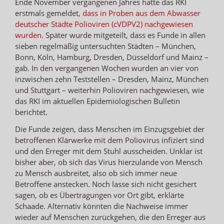
Ende November vergangenen Jahres hatte das RKI
erstmals gemeldet,
dass in Proben aus dem Abwasser
deutscher Städte Polioviren (cVDPV2) nachgewiesen
wurden
. Später wurde mitgeteilt, dass es Funde in allen
sieben regelmäßig untersuchten Städten – München,
Bonn, Köln, Hamburg, Dresden, Düsseldorf und Mainz –
gab. In den vergangenen Wochen wurden an vier von
inzwischen zehn Teststellen – Dresden, Mainz, München
und Stuttgart – weiterhin Polioviren nachgewiesen, wie
das RKI im aktuellen Epidemiologischen Bulletin
berichtet.
Die Funde zeigen, dass Menschen im Einzugsgebiet der
betroffenen Klärwerke mit dem Poliovirus infiziert sind
und den Erreger mit dem Stuhl ausscheiden. Unklar ist
bisher aber, ob sich das Virus hierzulande von Mensch
zu Mensch ausbreitet, also ob sich immer neue
Betroffene anstecken. Noch lasse sich nicht gesichert
sagen, ob es Übertragungen vor Ort gibt, erklärte
Schaade. Alternativ könnten die Nachweise immer
wieder auf Menschen zurückgehen, die den Erreger aus