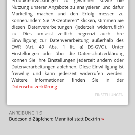
Produktentwicklungen zu gewinnen sowie die
OFT ZU SPÄT ABGESCHLOSSEN
Nutzung unserer Angebote zu analysieren und dafür
Polio: Rechtzeitiger Impfschutz wichtig
Marketing machen und den Erfolg messen zu
können.Indem Sie "Akzeptieren" klicken, stimmen Sie
diesen Datenverarbeitungen (jederzeit widerruflich)
VORKOMMEN NUR NOCH IN
AFGHANISTAN/PAKISTAN
zu. Dies umfasst zeitlich begrenzt auch Ihre
Hamburg: Polio-Wildviren im Abwasser
Einwilligung zur Datenverarbeitung außerhalb des
gefunden
EWR (Art. 49 Abs. 1 lit. a) DS-GVO). Unter
Einstellungen oder über die Datenschutzerklärung
können Sie Ihre Einstellungen jederzeit ändern oder
Datenverarbeitungen ablehnen. Diese Einwilligung ist
Mehr zum Thema
freiwillig und kann jederzeit widerrufen werden.
BEISSENDE SPINNENTIER-LARVEN
Weitere Informationen finden Sie in der
Juckender Ausschlag: FAQ zu Herbstgrasmilben
Datenschutzerklärung
.
SONNENBRANDTIMER UND UV-INDEX
EINSTELLUNGEN
Hautkrebs: Prävention per App
ANREIBUNG 1:9
Budesonid-Zäpfchen: Mannitol statt Dextrin