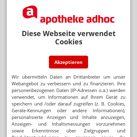
Lesen Sie auch
ÜBERTRAGUNGSRISIKO MINIMIEREN
Polio: Wer sollte wann geimpft werden?
Diese Webseite verwendet
ECDC WARNT
Polioviren in fünf europäischen Ländern
Cookies
entdeckt
KINDER WERDEN ZUM TEIL SELTENER
GEIMPFT
Akzeptieren
Gefährliche Impflücken bei Diphtherie, Masern
& Polio
Wir übermitteln Daten an Drittanbieter um unser
Webangebot zu verbessern und zu finanzieren. Ihre
BESTEHENDE IMPFLÜCKEN SCHLIESSEN
Polio-Erreger im Abwasser
personenbezogenen Daten (IP-Adressen o.ä.) werden
verwendet, um Informationen auf Ihrem Gerät zu
speichern und /oder darauf zugreifen (z. B. Cookies,
WELT-POLIO-TAG
Geräte-Kennungen oder andere Informationen),
WHO-Regionaldirektor: Impfungen für
poliofreie Welt
personalisierte Anzeigen und Inhalte anzuzeigen,
Anzeigen- und Inhaltsmessungen vorzunehmen
sowie Erkenntnisse über Zielgruppen und
Neuere Artikel zum Thema