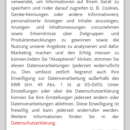
verwendet, um Informationen auf Ihrem Gerät zu
speichern und /oder darauf zugreifen (z. B. Cookies,
Geräte-Kennungen oder andere Informationen),
personalisierte Anzeigen und Inhalte anzuzeigen,
Anzeigen- und Inhaltsmessungen vorzunehmen
sowie Erkenntnisse über Zielgruppen und
Produktentwicklungen zu gewinnen sowie die
Nutzung unserer Angebote zu analysieren und dafür
Marketing machen und den Erfolg messen zu
können.Indem Sie "Akzeptieren" klicken, stimmen Sie
diesen Datenverarbeitungen (jederzeit widerruflich)
zu. Dies umfasst zeitlich begrenzt auch Ihre
KOMMENTAR
Einwilligung zur Datenverarbeitung außerhalb des
KOMMENTAR
EWR (Art. 49 Abs. 1 lit. a) DS-GVO). Unter
Cannabis: Warken hinterlässt
Einstellungen oder über die Datenschutzerklärung
Chaos
können Sie Ihre Einstellungen jederzeit ändern oder
Es hatte sich abgezeichnet, doch am Ende
Datenverarbeitungen ablehnen. Diese Einwilligung ist
ging beim Ausschluss von Cannabis aus der
freiwillig und kann jederzeit widerrufen werden.
Erstattung alles sehr schnell: Über Nacht
Weitere Informationen finden Sie in der
standen Patientinnen und...
Mehr
»
Datenschutzerklärung
.
Alle Kommentare lesen
»