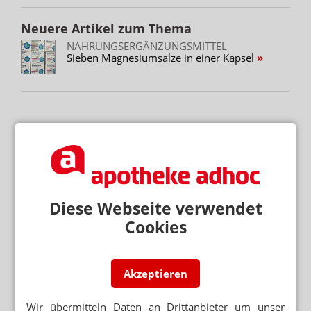
Neuere Artikel zum Thema
NAHRUNGSERGÄNZUNGSMITTEL
Sieben Magnesiumsalze in einer Kapsel
Mehr zum Thema
ZEITUNG ERKLÄRT VOR-ORT-PREISE
FAS: „Online-Apotheken sind nicht immer günstig“
ÖKO-TEST
Temu verkauft Sonnencreme ohne Filter
Diese Webseite verwendet
Cookies
STIFTUNG WARENTEST
Nagelpilz: Diese Mittel helfen
Akzeptieren
Mehr aus Ressort
NEM FÜR ERWACHSENDE VERABREICHT
Wir übermitteln Daten an Drittanbieter um unser