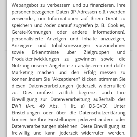
Wieder Vitamin-D-Vergiftung bei Säugling
Webangebot zu verbessern und zu finanzieren. Ihre
personenbezogenen Daten (IP-Adressen o.ä.) werden
BEISSENDE SPINNENTIER-LARVEN
verwendet, um Informationen auf Ihrem Gerät zu
Juckender Ausschlag: FAQ zu Herbstgrasmilben
speichern und /oder darauf zugreifen (z. B. Cookies,
Geräte-Kennungen oder andere Informationen),
SONNENBRANDTIMER UND UV-INDEX
personalisierte Anzeigen und Inhalte anzuzeigen,
Hautkrebs: Prävention per App
Anzeigen- und Inhaltsmessungen vorzunehmen
sowie Erkenntnisse über Zielgruppen und
Produktentwicklungen zu gewinnen sowie die
Nutzung unserer Angebote zu analysieren und dafür
Marketing machen und den Erfolg messen zu
können.Indem Sie "Akzeptieren" klicken, stimmen Sie
diesen Datenverarbeitungen (jederzeit widerruflich)
zu. Dies umfasst zeitlich begrenzt auch Ihre
Einwilligung zur Datenverarbeitung außerhalb des
EWR (Art. 49 Abs. 1 lit. a) DS-GVO). Unter
Einstellungen oder über die Datenschutzerklärung
können Sie Ihre Einstellungen jederzeit ändern oder
Datenverarbeitungen ablehnen. Diese Einwilligung ist
freiwillig und kann jederzeit widerrufen werden.