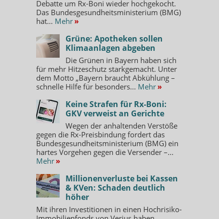
Debatte um Rx-Boni wieder hochgekocht.
Das Bundesgesundheitsministerium (BMG)
hat...
Mehr
»
Grüne: Apotheken sollen
Klimaanlagen abgeben
Die Grünen in Bayern haben sich
für mehr Hitzeschutz starkgemacht. Unter
dem Motto „Bayern braucht Abkühlung –
schnelle Hilfe für besonders...
Mehr
»
Keine Strafen für Rx-Boni:
GKV verweist an Gerichte
Wegen der anhaltenden Verstöße
gegen die Rx-Preisbindung fordert das
Bundesgesundheitsministerium (BMG) ein
hartes Vorgehen gegen die Versender –...
Mehr
»
Millionenverluste bei Kassen
& KVen: Schaden deutlich
höher
Mit ihren Investitionen in einen Hochrisiko-
Immobilienfonds von Verius haben