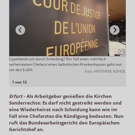
chen-
Loyalitätsbruch durch Scheidung? Der Fall eines mehrfach
Vor d
verheirateten Chefarzt eines katholischen Krankenhauses geht nun
werd
vor den EuGH.
lio.de
Foto: APOTHEKE ADHOC
1 von 12
Erfurt
-
Als Arbeitgeber genießen die Kirchen
Sonderrechte: Es darf nicht gestreikt werden und
eine Wiederheirat nach Scheidung kann wie im
Fall eine Chefarztes die Kündigung bedeuten. Nun
ruft das Bundesarbeitsgericht den Europäischen
Gerichtshof an.