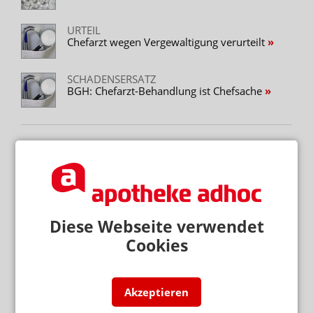
URTEIL
Chefarzt wegen Vergewaltigung verurteilt
SCHADENSERSATZ
BGH: Chefarzt-Behandlung ist Chefsache
Mehr zum Thema
NEM FÜR ERWACHSENDE VERABREICHT
Wieder Vitamin-D-Vergiftung bei Säugling
STREICHUNG DER ERSTATTUNGSFÄHIGKEIT
Diese Webseite verwendet
Cannabisversorgung: Lob für GKV und KBV
Cookies
PREISSENKUNG NACH BESTELLUNG
Monatswechsel: Apotheke verliert 2000 Euro
Akzeptieren