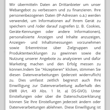
Mehr aus Ressort
Wir übermitteln Daten an Drittanbieter um unser
BEISSENDE SPINNENTIER-LARVEN
Webangebot zu verbessern und zu finanzieren. Ihre
Juckender Ausschlag: FAQ zu Herbstgrasmilben
personenbezogenen Daten (IP-Adressen o.ä.) werden
verwendet, um Informationen auf Ihrem Gerät zu
SONNENBRANDTIMER UND UV-INDEX
speichern und /oder darauf zugreifen (z. B. Cookies,
Hautkrebs: Prävention per App
Geräte-Kennungen oder andere Informationen),
personalisierte Anzeigen und Inhalte anzuzeigen,
„SCHWEREGRAD IST BEISPIELLOS“
Anzeigen- und Inhaltsmessungen vorzunehmen
Ebola: Ist das Virus mutiert?
sowie Erkenntnisse über Zielgruppen und
Produktentwicklungen zu gewinnen sowie die
Nutzung unserer Angebote zu analysieren und dafür
Marketing machen und den Erfolg messen zu
können.Indem Sie "Akzeptieren" klicken, stimmen Sie
diesen Datenverarbeitungen (jederzeit widerruflich)
zu. Dies umfasst zeitlich begrenzt auch Ihre
Einwilligung zur Datenverarbeitung außerhalb des
EWR (Art. 49 Abs. 1 lit. a) DS-GVO). Unter
Einstellungen oder über die Datenschutzerklärung
können Sie Ihre Einstellungen jederzeit ändern oder
Datenverarbeitungen ablehnen. Diese Einwilligung ist