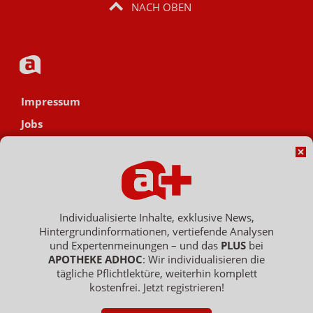
NACH OBEN
Impressum
Jobs
Datenschutz
AGB
Netiquette
Hinweisgebersystem
Individualisierte Inhalte, exklusive News,
Hintergrundinformationen, vertiefende Analysen
Vertrag widerrufen
und Expertenmeinungen – und das
PLUS
bei
APOTHEKE ADHOC
: Wir individualisieren die
tägliche Pflichtlektüre, weiterhin komplett
kostenfrei. Jetzt registrieren!
Copyright © 2007 - 2026 , APOTHEKE ADHOC ist ein Dienst der ELPATO
Medien GmbH / Franz-Ehrlich-Str. 12 / 12489 Berlin