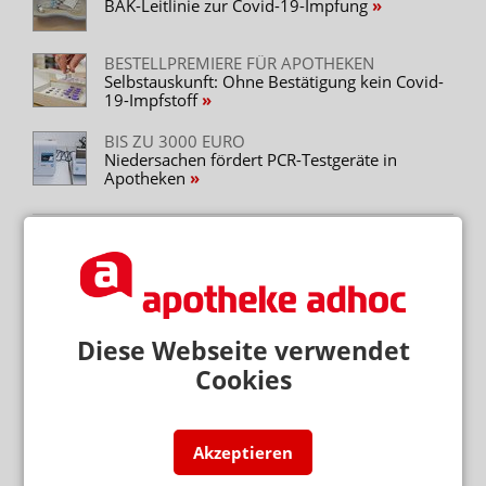
BAK-Leitlinie zur Covid-19-Impfung
BESTELLPREMIERE FÜR APOTHEKEN
Selbstauskunft: Ohne Bestätigung kein Covid-
19-Impfstoff
BIS ZU 3000 EURO
Niedersachen fördert PCR-Testgeräte in
Apotheken
Neuere Artikel zum Thema
STERBEHILFE
NRW-OVG: Verhandlung über Zugang zu
tödlichem Medikament
Diese Webseite verwendet
Cookies
Mehr zum Thema
ÄRZTE OHNE GRENZEN FORDERN PREISÄNDERUNG
Akzeptieren
HIV-Prävention mit Lenacapavir: 40 statt 28.000 US-
Dollar