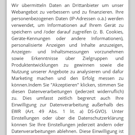
Wir übermitteln Daten an Drittanbieter um unser
INHABERIN FINDET KÄUFER
Webangebot zu verbessern und zu finanzieren. Ihre
Mit Erfolg: Projekt Apothekenfiliale gestoppt
personenbezogenen Daten (IP-Adressen o.ä.) werden
verwendet, um Informationen auf Ihrem Gerät zu
„HÖLLENRESPEKT VOR DIESER AUFGABE“
speichern und /oder darauf zugreifen (z. B. Cookies,
Linnemann: „Ihr müsst mir ein bisschen Zeit geben“
Geräte-Kennungen oder andere Informationen),
personalisierte Anzeigen und Inhalte anzuzeigen,
Anzeigen- und Inhaltsmessungen vorzunehmen
Mehr aus Ressort
sowie Erkenntnisse über Zielgruppen und
ADHOC24 VOM 19.12.25
Produktentwicklungen zu gewinnen sowie die
Reform passiert Kabinett / Neue Welle von
Nutzung unserer Angebote zu analysieren und dafür
Rezeptfälschungen / 20.000 Euro Schaden / dm-med
Marketing machen und den Erfolg messen zu
gestartet
können.Indem Sie "Akzeptieren" klicken, stimmen Sie
diesen Datenverarbeitungen (jederzeit widerruflich)
ADHOC24 VOM 18.12.2025
Frauwallner: Keine Zusammenarbeit mit dm / Caprelsa-
zu. Dies umfasst zeitlich begrenzt auch Ihre
Rezepte gefälscht / Appell an Merz / Fixum rauf
Einwilligung zur Datenverarbeitung außerhalb des
EWR (Art. 49 Abs. 1 lit. a) DS-GVO). Unter
ADHOC24 VOM 17.12.2025
Einstellungen oder über die Datenschutzerklärung
ApoVWG passiert Kabinett / Abda ist enttäuscht / EuGH
können Sie Ihre Einstellungen jederzeit ändern oder
prüft OTC-Versandverbot / Clip statt Blackout
Datenverarbeitungen ablehnen. Diese Einwilligung ist